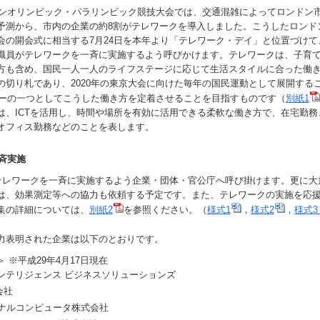
ドンオリンピック・パラリンピック競技大会では、交通混雑によってロンドン
予測から、市内の企業の約8割がテレワークを導入しました。こうしたロンド
会の開会式に相当する7月24日を本年より「テレワーク・デイ」と位置づけて
職員がテレワークを一斉に実施するよう呼びかけます。テレワークは、子育
方も含め、国民一人一人のライフステージに応じて生活スタイルに合った働
の切り札であり、2020年の東京大会に向けた毎年の国民運動として展開する
ガシーの一つとしてこうした働き方を定着させることを目指すものです（
別紙1
は、ICTを活用し、時間や場所を有効に活用できる柔軟な働き方で、在宅勤務
オフィス勤務などのことを表します。
斉実施
テレワークを一斉に実施するよう企業・団体・官公庁へ呼び掛けます。更に大
は、効果測定等への協力も依頼する予定です。また、テレワークの実施を応
集の詳細については、
別紙2
を参照ください。（
様式1
，
様式2
，
様式
表明された企業は以下のとおりです。
 ※平成29年4月17日現在
ンテリジェンス ビジネスソリューションズ
会社
ソナルコンピュータ株式会社