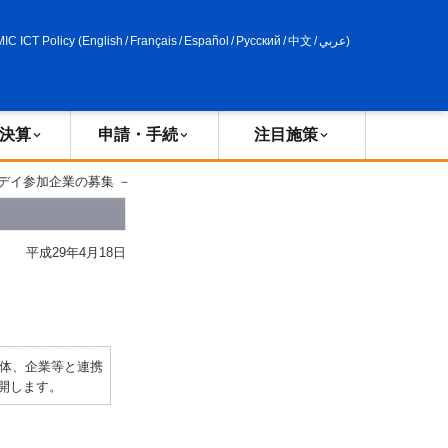
申請・手続
政策評価
MIC ICT Policy
(
English
/
Français
/
Español
/
Русский
/
中文
/
عربي
)
決算
申請・手続
注目施策
・デイ参加企業の募集 －
平成29年4月18日
体、企業等と連携
開します。