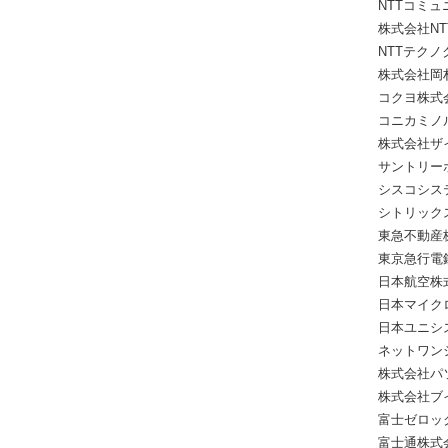
NTTコミ
株式会社NT
NTTテク
株式会社岡
コクヨ株式
コニカミノ
株式会社ザ
サントリー
シスコシス
シトリック
東急不動産
東京急行電
日本航空株
日本マイク
日本ユニシ
ネットワン
株式会社パ
株式会社ブ
富士ゼロッ
富士通株式