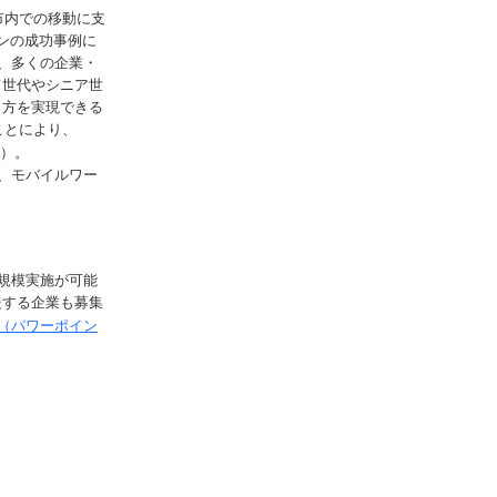
市内での移動に支
ンの成功事例に
、多くの企業・
て世代やシニア世
き方を実現できる
ことにより、
）。
、モバイルワー
規模実施が可能
援する企業も募集
3（パワーポイン