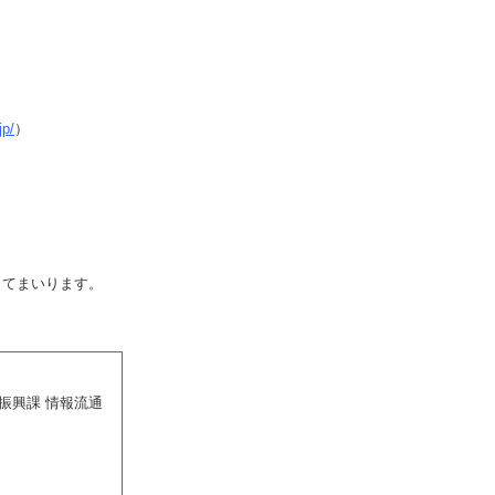
jp/
）
してまいります。
振興課 情報流通
）