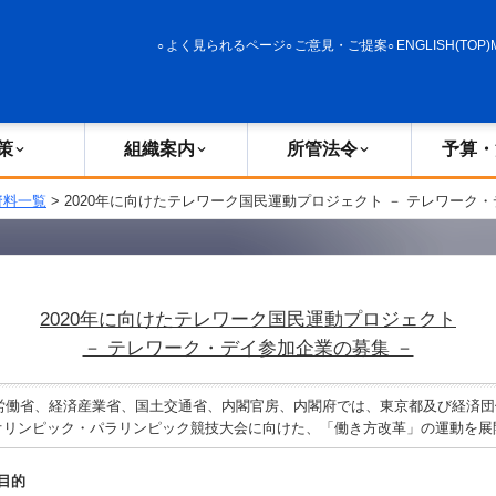
政策
組織案内
所管法令
予算・決算
よく見られるページ
ご意見・ご提案
ENGLISH(TOP)
策
組織案内
所管法令
予算・
資料一覧
> 2020年に向けたテレワーク国民運動プロジェクト － テレワーク
2020年に向けたテレワーク国民運動プロジェクト
－ テレワーク・デイ参加企業の募集 －
働省、経済産業省、国土交通省、内閣官房、内閣府では、東京都及び経済団
京オリンピック・パラリンピック競技大会に向けた、「働き方改革」の運動を展
目的