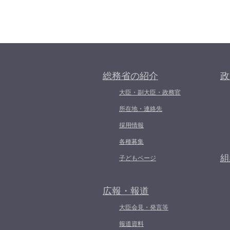
総務省の紹介
政
大臣・副大臣・政務官
所在地・連絡先
採用情報
各種募集
組
子どもページ
広報・報道
大臣会見・発言等
報道資料