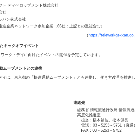
フト ディベロップメント株式会社
会社
ャパン株式会社
推進企業ネットワーク参加企業（66社：上記との重複含む）
（
https://teleworkgekkan.go.
向けたキックオフイベント
ワーク・デイに向けたイベントの開催を予定しています。
通勤ムーブメントとの連携
イは、東京都の「快適通勤ムーブメント」とも連携し、働き方改革を推進
連絡先
総務省 情報流通行政局 情報流通
高度化推進室
担当：橋本補佐、松本係長
電話：03－5253－5751（直通
FAX：03－5253－5752