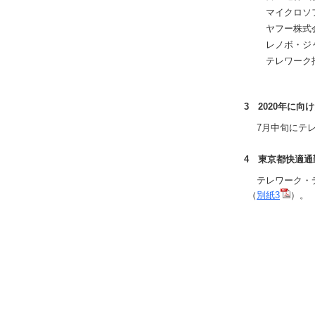
マイクロソ
ヤフー株式
レノボ・ジ
テレワーク
3 2020年に
7月中旬にテレ
4 東京都快適
テレワーク・デ
（
別紙3
）。