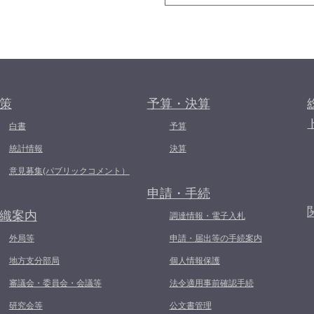
策
予算・決算
白書
予算
統計情報
決算
意見募集(パブリックコメント）
申請・手続
織案内
調達情報・電子入札
外局等
申請・届出等の手続案内
地方支分部局
個人情報保護
審議会・委員会・会議等
法令適用事前確認手続
研究会等
公文書管理