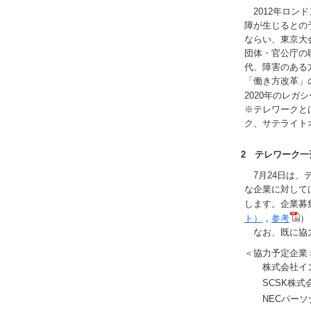
2012年ロン
障が生じるとの
ならい、東京大
団体・官公庁の
代、障害のある
「働き方改革」
2020年のレ
※テレワークと
ク、サテライト
2 テレワーク一
7月24日は、
な企業に対して
します。企業募
ト）
，
参考
）
なお、既に協力
＜協力予定企業＞
株式会社イ
SCSK株式
NECパー