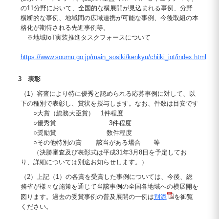
の11分野において、全国的な横展開が見込まれる事例、分野
横断的な事例、地域間の広域連携が可能な事例、今後取組の本
格化が期待される先進事例等。
※地域IoT実装推進タスクフォースについて
https://www.soumu.go.jp/main_sosiki/kenkyu/chiiki_iot/index.html
3 表彰
（1）審査により特に優秀と認められる応募事例に対して、以
下の種別で表彰し、賞状を授与します。なお、件数は目安です
○大賞（総務大臣賞） 1件程度
○優秀賞 3件程度
○奨励賞 数件程度
○その他特別の賞 該当がある場合 等
（決勝審査及び表彰式は平成31年3月8日を予定してお
り、詳細については別途お知らせします。）
（2）上記（1）の各賞を受賞した事例については、今後、総
務省が様々な施策を通じて当該事例の全国各地域への横展開を
図ります。過去の受賞事例の普及展開の一例は
別添
を御覧
ください。