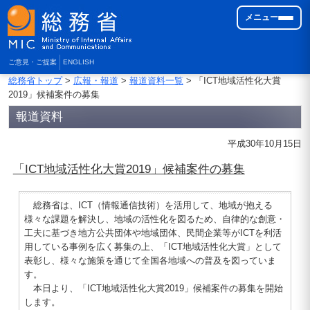
メニュー
ご意見・ご提案
ENGLISH
総務省トップ
>
広報・報道
>
報道資料一覧
> 「ICT地域活性化大賞
2019」候補案件の募集
報道資料
平成30年10月15日
「ICT地域活性化大賞2019」候補案件の募集
総務省は、ICT（情報通信技術）を活用して、地域が抱える
様々な課題を解決し、地域の活性化を図るため、自律的な創意・
工夫に基づき地方公共団体や地域団体、民間企業等がICTを利活
用している事例を広く募集の上、「ICT地域活性化大賞」として
表彰し、様々な施策を通じて全国各地域への普及を図っていま
す。
本日より、「ICT地域活性化大賞2019」候補案件の募集を開始
します。