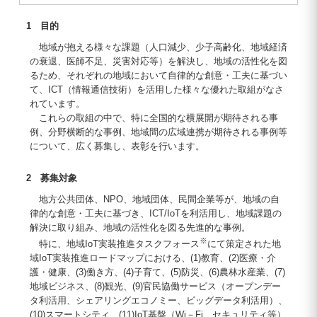
1 目的
地域が抱える様々な課題（人口減少、少子高齢化、地域経済
の衰退、医師不足、災害対応等）を解決し、地域の活性化を図
るため、それぞれの地域において自律的な創意・工夫に基づい
て、ICT（情報通信技術）を活用した様々な優れた取組がなさ
れています。
これらの取組の中で、特に全国的な横展開が期待される事
例、分野横断的な事例、地域間の広域連携が期待される事例等
について、広く募集し、表彰を行います。
2 募集対象
地方公共団体、NPO、地域団体、民間企業等が、地域の自
律的な創意・工夫に基づき、ICT/IoTを利活用し、地域課題の
解決に取り組み、地域の活性化を図る先進的な事例。
※
特に、地域IoT実装推進タスクフォース
にて策定された地
域IoT実装推進ロードマップにおける、(1)教育、(2)医療・介
護・健康、(3)働き方、(4)子育て、(5)防災、(6)農林水産業、(7)
地域ビジネス、(8)観光、(9)官民協働サービス（オープンデー
タ利活用、シェアリングエコノミー、ビッグデータ利活用）、
(10)スマートシティ、(11)IoT基盤（Wi－Fi、セキュリティ等）