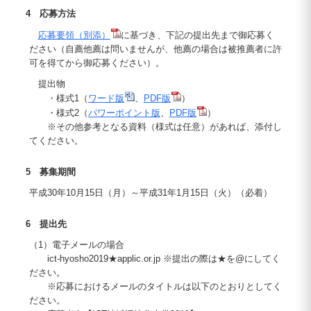
4 応募方法
応募要領（別添）
に基づき、下記の提出先まで御応募く
ださい（自薦他薦は問いませんが、他薦の場合は被推薦者に許
可を得てから御応募ください）。
提出物
・様式1（
ワード版
、
PDF版
）
・様式2（
パワーポイント版
、
PDF版
）
※その他参考となる資料（様式は任意）があれば、添付し
てください。
5 募集期間
平成30年10月15日（月）～平成31年1月15日（火）（必着）
6 提出先
（1）電子メールの場合
ict-hyosho2019★applic.or.jp ※提出の際は★を@にしてく
ださい。
※応募におけるメールのタイトルは以下のとおりとしてく
ださい。