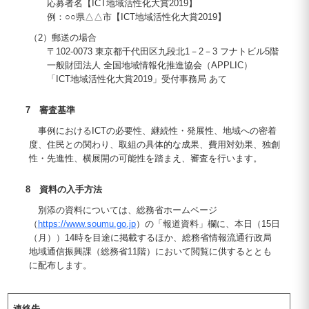
応募者名【ICT地域活性化大賞2019】
例：○○県△△市【ICT地域活性化大賞2019】
（2）郵送の場合
〒102-0073 東京都千代田区九段北1－2－3 フナトビル5階
一般財団法人 全国地域情報化推進協会（APPLIC）
「ICT地域活性化大賞2019」受付事務局 あて
7 審査基準
事例におけるICTの必要性、継続性・発展性、地域への密着
度、住民との関わり、取組の具体的な成果、費用対効果、独創
性・先進性、横展開の可能性を踏まえ、審査を行います。
8 資料の入手方法
別添の資料については、総務省ホームページ
（
https://www.soumu.go.jp
）の「報道資料」欄に、本日（15日
（月））14時を目途に掲載するほか、総務省情報流通行政局
地域通信振興課（総務省11階）において閲覧に供するととも
に配布します。
連絡先