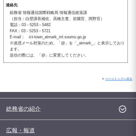
連絡先
総務省 情報通信国際戦略局 情報通信政策課
（担当：白壁課長補佐、高橋主査、岩國官、岡野官）
電話：03－5253－5482
FAX：03－5253－5721
E-mail： ict-town_atmark_ml.soumu.go.jp
※迷惑メール対策のため、「@」を「_atmark_」と表示しており
ます。
送信の際には、「@」に変更してください。
ページトップへ戻る
総務省の紹介
広報・報道