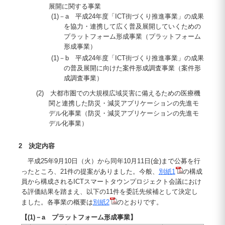
展開に関する事業
(1)－a 平成24年度「ICT街づくり推進事業」の成果
を協力・連携して広く普及展開していくための
プラットフォーム形成事業（プラットフォーム
形成事業）
(1)－b 平成24年度「ICT街づくり推進事業」の成果
の普及展開に向けた案件形成調査事業（案件形
成調査事業）
(2) 大都市圏での大規模広域災害に備えるための医療機
関と連携した防災・減災アプリケーションの先進モ
デル化事業（防災・減災アプリケーションの先進モ
デル化事業）
2 決定内容
平成25年9月10日（火）から同年10月11日(金)まで公募を行
ったところ、21件の提案がありました。今般、
別紙1
の構成
員から構成されるICTスマートタウンプロジェクト会議におけ
る評価結果を踏まえ、以下の11件を委託先候補として決定し
ました。各事業の概要は
別紙2
のとおりです。
【(1)－a プラットフォーム形成事業】