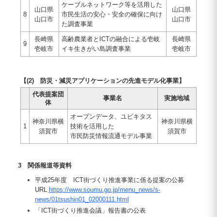
ケーブルネットワーク等を活用した
山口県
山口県
8
市民生活の安心・安全の確保に向け
山口市
山口市
た調査事業
長崎県
高齢農業者とICTの融合による壱岐
長崎県
9
壱岐市
イキ生きがい島調査事業
壱岐市
【(2) 防災・減災アプリケーションの先進モデル化事業】
代表提案団
事業名
実施地域
体
オープンデータ、ユビキタス
神奈川県横
神奈川県横
1
技術を活用した
須賀市
須賀市
市民防災情報流通モデル事業
3 関係報道等資料
平成25年度 ICT街づくり推進事業に係る提案の公募
URL
https://www.soumu.go.jp/menu_news/s-
news/01tsushin01_02000111.html
「ICT街づくり推進会議」報告書の公表