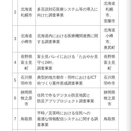
北海道
北海道
多言語対応医療システム等の導入に
札幌
2
札幌市
向けた調査事業
市、
室蘭市
北海道
北海道
北海道内における医療機関連携に関
小樽
3
小樽市
する調査事業
市、
奥尻町
長野県
富士見バレイにおける「たおやか見
長野県
4
富士見
守り24H」
富士見
町
調査事業
町
石川県
典型的地方都市・羽咋におけるICT
石川県
5
羽咋市
街づくり案件形成調査事業
羽咋市
静岡県
静岡県
住民で作るデジタル防災地図と
6
牧之原
牧之原
防災アプリプロジェクト調査事業
市
市
平時／災害時における住民への
7
鳥取県
最適な情報配信システムに関する調
鳥取県
査事業