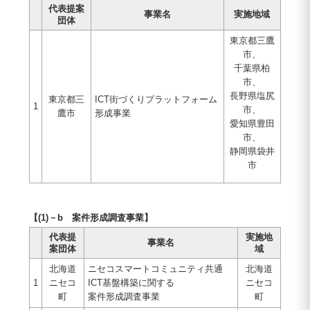
代表提案
事業名
実施地域
団体
東京都三鷹
市、
千葉県柏
市、
長野県塩尻
東京都三
ICT街づくりプラットフォーム
1
市、
鷹市
形成事業
愛知県豊田
市、
静岡県袋井
市
【(1)－b 案件形成調査事業】
代表提
実施地
事業名
案団体
域
北海道
ニセコスマートコミュニティ共通
北海道
1
ニセコ
ICT基盤構築に関する
ニセコ
町
案件形成調査事業
町