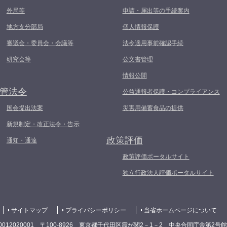
外局等
申請・届出等の手続案内
地方支分部局
個人情報保護
審議会・委員会・会議等
法令適用事前確認手続
研究会等
公文書管理
情報公開
管法令
公益通報者保護・コンプライアンス
国会提出法案
災害用備蓄食品の提供
新規制定・改正法令・告示
政策評価
通知・通達
政策評価ポータルサイト
独立行政法人評価ポータルサイト
サイトマップ
プライバシーポリシー
当省ホームページについて
0012020001 〒100-8926 東京都千代田区霞が関2－1－2 中央合同庁舎第2号