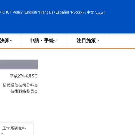
申請・手続
政策評価
MIC ICT Policy
(
English
/
Français
/
Español
/
Русский
/
中文
/
عربي
)
決算
申請・手続
注目施策
平成27年6月5日
 情報通信技術分科会
技術戦略委員会
院 工学系研究科
した。