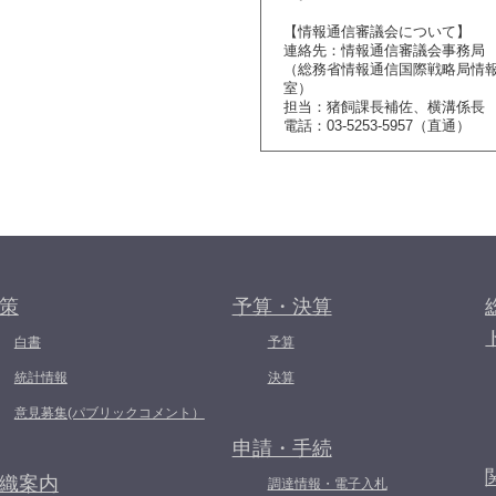
【情報通信審議会について】
連絡先：情報通信審議会事務局
（総務省情報通信国際戦略局情
室）
担当：猪飼課長補佐、横溝係長
電話：03-5253-5957（直通）
策
予算・決算
白書
予算
統計情報
決算
意見募集(パブリックコメント）
申請・手続
織案内
調達情報・電子入札