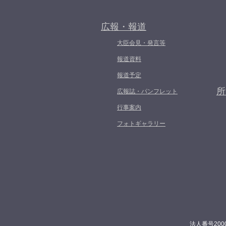
広報・報道
大臣会見・発言等
報道資料
報道予定
所
広報誌・パンフレット
行事案内
フォトギャラリー
法人番号200