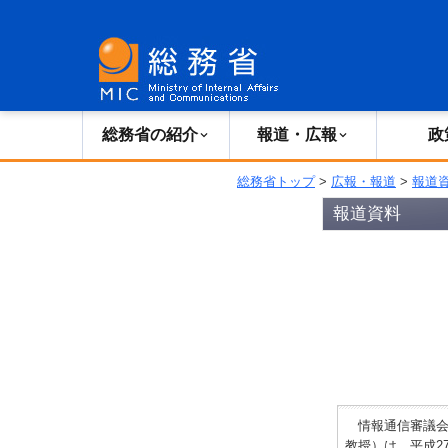
総務省の紹介
広報・報道
総務省の紹介
報道・広報
政
総務省トップ
>
広報・報道
>
報道
報道資料
情報通信審議会
教授）は、平成2