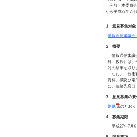
今般、本委員会中
から平成27年7
1 意見募集対象
情報通信審議会
2 概要
情報通信審議会
科 教授）は、
討の結果を取り
なお、「技術戦
資料」欄及び電
に、連絡先窓口
3 意見募集の要
別紙
のとおり
4 募集期限
平成27年7月
5 留意事項