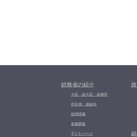
総務省の紹介
政
大臣・副大臣・政務官
所在地・連絡先
採用情報
各種募集
組
子どもページ