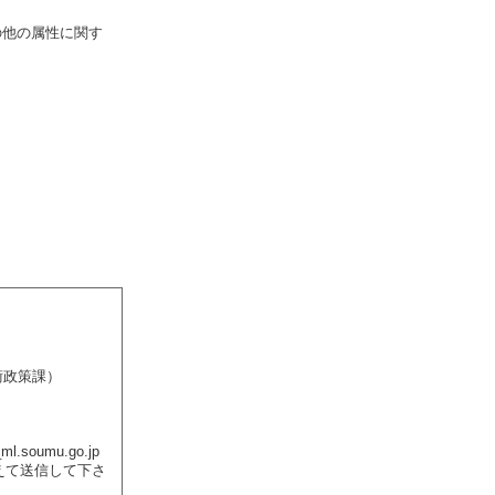
の他の属性に関す
。
術政策課）
ml.soumu.go.jp
換えて送信して下さ