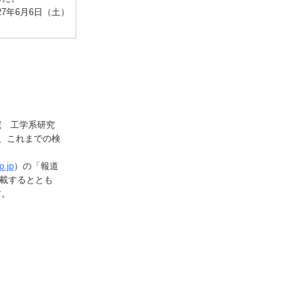
年6月6日（土）
院 工学系研究
、これまでの検
o.jp
）の「報道
載するととも
す。