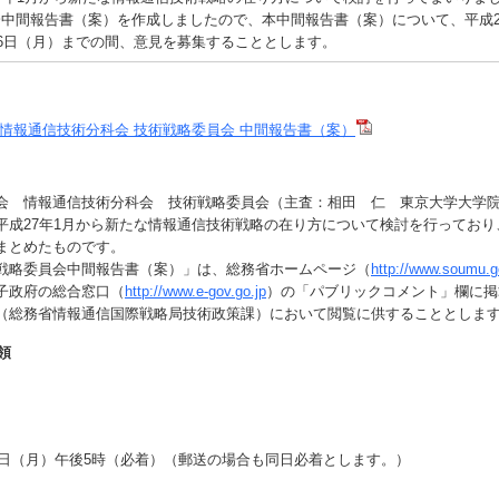
間報告書（案）を作成しましたので、本中間報告書（案）について、平成27
月6日（月）までの間、意見を募集することとします。
 情報通信技術分科会 技術戦略委員会 中間報告書（案）
 情報通信技術分科会 技術戦略委員会（主査：相田 仁 東京大学大学
平成27年1月から新たな情報通信技術戦略の在り方について検討を行っており
まとめたものです。
略委員会中間報告書（案）」は、総務省ホームページ（
http://www.soumu.g
子政府の総合窓口（
http://www.e-gov.go.jp
）の「パブリックコメント」欄に掲
（総務省情報通信国際戦略局技術政策課）において閲覧に供することとしま
領
6日（月）午後5時（必着）（郵送の場合も同日必着とします。）