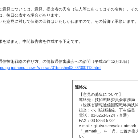
意見については、意見、提出者の氏名（法人等にあってはその名称）、そ
は、後日公表する場合があります。
た意見に対して個別の回答はいたしかねますので、その旨御了承願います
を踏まえ、中間報告書を作成する予定です。
通信技術戦略の在り方」の情報通信審議会への諮問（平成26年12月18日）
umu.go.jp/menu_news/s-news/01tsushin03_02000113.html
連絡先
【意見の募集について】
連絡先：技術戦略委員会事務局
（総務省情報通信国際戦略局技
担当：小川統括補佐、下村係長
電話：03-5253-5724（直通）
FAX：03-5253-5732
e-mail：gijutsusenryaku_atmark_
「_atmark_」を「@」に置き
い。