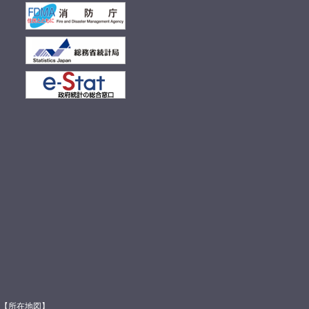
館【
所在地図
】