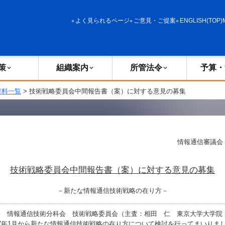
政策
組織案内
所管法令
予算・決算
よく見られるページ
ご意見・ご提案
ENGLISH(TOP)
策
組織案内
所管法令
予算・
資料一覧
> 技術戦略委員会中間報告書（案）に対する意見の募集
情報通信審議会
技術戦略委員会中間報告書（案）に対する意見の募集
－新たな情報通信技術戦略の在り方－
 情報通信技術分科会 技術戦略委員会（主査：相田 仁 東京大学大学
7年1月から新たな情報通信技術戦略の在り方について検討を行ってまいりま