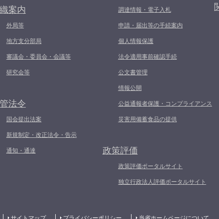
織案内
調達情報・電子入札
外局等
申請・届出等の手続案内
地方支分部局
個人情報保護
審議会・委員会・会議等
法令適用事前確認手続
研究会等
公文書管理
情報公開
管法令
公益通報者保護・コンプライアンス
国会提出法案
災害用備蓄食品の提供
新規制定・改正法令・告示
政策評価
通知・通達
政策評価ポータルサイト
独立行政法人評価ポータルサイト
サイトマップ
プライバシーポリシー
当省ホームページについて