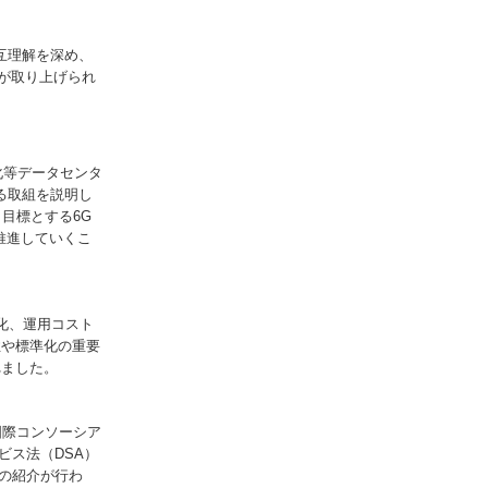
互理解を深め、
が取り上げられ
等データセンタ
る取組を説明し
目標とする6G
推進していくこ
化、運用コスト
性や標準化の重要
れました。
際コンソーシア
ビス法（DSA）
等の紹介が行わ