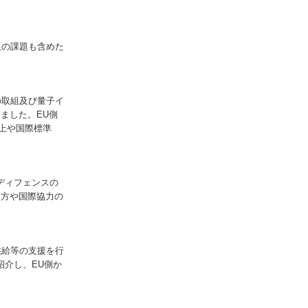
の課題も含めた
取組及び量子イ
ました。EU側
向上や国際標準
。
ィフェンスの
り方や国際協力の
給等の支援を行
紹介し、EU側か