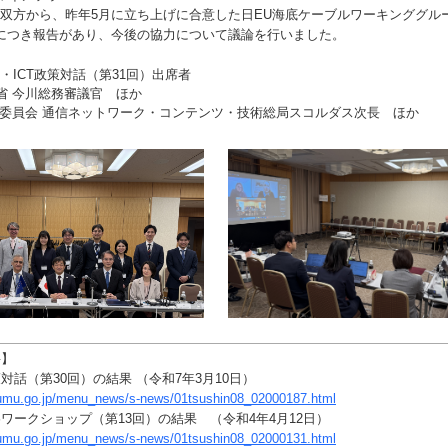
ら、昨年5月に立ち上げに合意した日EU海底ケーブルワーキンググル
につき報告があり、今後の協力について議論を行いました。
ICT政策対話（第31回）出席者
 今川総務審議官 ほか
委員会 通信ネットワーク・コンテンツ・技術総局スコルダス次長 ほか
料】
策対話（第30回）の結果 （令和7年3月10日）
oumu.go.jp/menu_news/s-news/01tsushin08_02000187.html
戦略ワークショップ（第13回）の結果 （令和4年4月12日）
oumu.go.jp/menu_news/s-news/01tsushin08_02000131.html