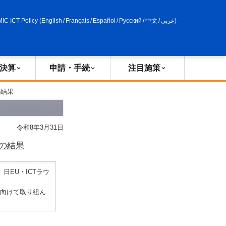
申請・手続
政策評価
MIC ICT Policy
(
English
/
Français
/
Español
/
Русский
/
中文
/
عربي
)
決算
申請・手続
注目施策
の結果
令和8年3月31日
）の結果
日EU・ICTラウ
向けて取り組ん