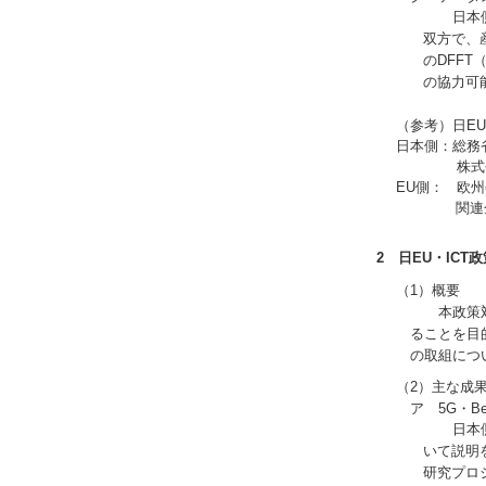
日本側から、
双方で、
のDFF
の協力可
（参考）日EU
日本側：総務省
株式会社海外
EU側： 欧州
関連企業
2 日EU・ICT
（1）概要
本政策対話は、
ることを目
の取組につ
（2）主な成
ア 5G・Beyo
日本側から、デ
いて説明
研究プロ