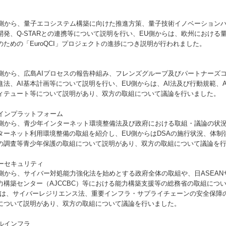
量子エコシステム構築に向けた推進方策、量子技術イノベーションハ
開発、Q-STARとの連携等について説明を行い、EU側からは、欧州における
のための「EuroQCI」プロジェクトの進捗につき説明が行われました。
広島AIプロセスの報告枠組み、フレンズグループ及びパートナーズコ
推進法、AI基本計画等について説明を行い、EU側からは、AI法及び行動規範、
ィテュート等について説明があり、双方の取組について議論を行いました。
ンプラットフォーム
青少年インターネット環境整備法及び政府における取組・議論の状況
ターネット利用環境整備の取組を紹介し、EU側からはDSAの施行状況、体制
の調査等青少年保護の取組について説明があり、双方の取組について議論を
セキュリティ
サイバー対処能力強化法を始めとする政府全体の取組や、日ASEAN
力構築センター（AJCCBC）等における能力構築支援等の総務省の取組につ
らは、サイバーレジリエンス法、重要インフラ・サプライチェーンの安全保障
について説明があり、双方の取組について議論を行いました。
インフラ