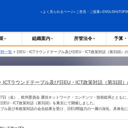
政策
組織案内
所管法令
予算・決算
よく見られるページ
ご意見・ご提案
ENGLISH(TOP)
策
組織案内
所管法令
予算・
資料一覧
> 日EU・ICTラウンドテーブル及び日EU・ICT政策対話（第31回）
・ICTラウンドテーブル及び日EU・ICT政策対話（第31回
7日（金）、欧州委員会 通信ネットワーク・コンテンツ・技術総局とともに、
日EU・ICT政策対話（第31回）を東京にて開催しました。
ブル及び本政策対話の会合結果を受け、日EU間協力の一層の深化、具体化に