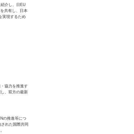
介し、日EU
方を共有し、日本
を実現するため
・協力を推進す
関し、双方の最新
Nの推進等につ
開始された国際共同
た。