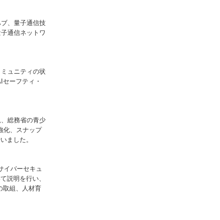
ブ、量子通信技
量子通信ネットワ
ミュニティの状
AIセーフティ・
、総務省の青少
強化、スナップ
行いました。
サイバーセキュ
いて説明を行い、
の取組、人材育