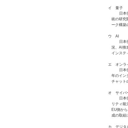
イ 量子
日本側から、
術の研究
ーク構築
ウ AI
日本側から、
況、AI
インステ
エ オンライ
日本側から、
年のイン
チャット
オ サイバー
日本側から、
リティ能
EU側か
成の取組
カ デジタル