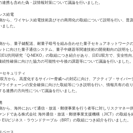
の連携も含めた偽・誤情報対策について議論を行いました。
ス給電
ワイヤレス給電技術及びその商用化の取組について説明を行い、普及
いました。
量子鍵配送、耐量子暗号を組み合わせた量子セキュアネットワークの
ットに向けた量子通信システム、量子中継器等関連技術の開発動向の説明をし
日EU共同研究「Q-NEKO」の取組につき紹介があり、日EU双方で、安全性
接続性確保に向けた協力の可能性や今後の課題等について議論を行いました
セキュリティ
ら、高度化するサイバー脅威への対応に向け、アクティブ・サイバーデ
プライチェーンの安全確保に向けた取組等につき説明を行い、情報共有の在
する連携の方向性について議論を行いました。
携
海外において通信・放送・郵便事業を行う者等に対しリスクマネー供
ァンドである株式会社 海外通信・放送・郵便事業支援機構（JICT）の取組を
・EUビジネス・ラウンドテーブル（BRT）の取組につき紹介を行いました。
ペース