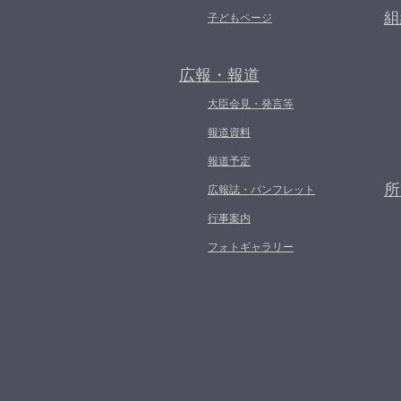
組
子どもページ
広報・報道
大臣会見・発言等
報道資料
報道予定
所
広報誌・パンフレット
行事案内
フォトギャラリー