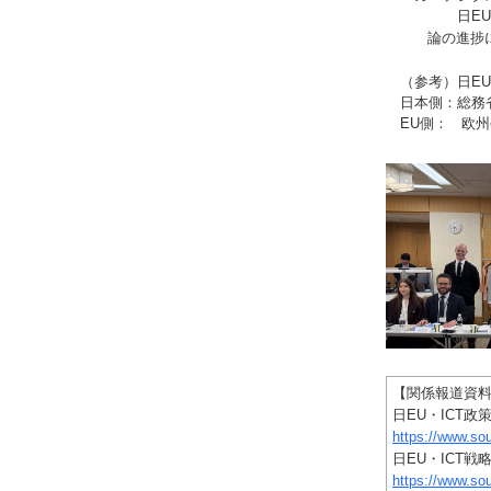
日EU双方か
論の進捗
（参考）日EU・
日本側：総務省
EU側： 欧州
【関係報道資
日EU・ICT政
https://www.s
日EU・ICT
https://www.s