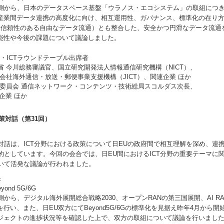
日本のデータスペース基盤「ウラノス・エコシステム」の取組につき紹
産業間データ連携の高度化に向け、相互運用性、ガバナンス、標準化の在り
T（信頼性のある自由なデータ流通）とも整合した、安全かつ円滑なデータ流通
能性や今後の課題について議論しました。
・ICTラウンドテーブル出席者
 今川総務審議官、国立研究開発法人情報通信研究機構（NICT）、
通信・放送・郵便事業支援機構（JICT）、関連企業 ほか
委員会 通信ネットワーク・コンテンツ・技術総局スコルダス次長、
 ほか
政策対話（第31回）
ICT分野における政策について日EUの政府間で相互理解を深め、連携
的としています。今回の会合では、日EU間におけるICT分野の重要テーマに
いて活発な議論が行われました。
果
nd 5G/6G
ジタル海外展開総合戦略2030、オープンRANの第三国展開、AI RA
を行い、また、日EU双方にてBeyond5G/6Gの標準化を見据え昨年4月から
ジェクトの進捗状況等を確認した上で、双方の取組について議論を行いまし