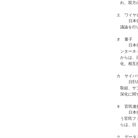
れ、双方
エ ワイヤレ
日本側から、
議論を行
オ 量子
日本側から、
ンターネ
からは、
化、相互
カ サイバー
日EU双方か
取組、サ
深化に関
キ 官民連
日本側から、
う官民フ
らは、日
ク データス