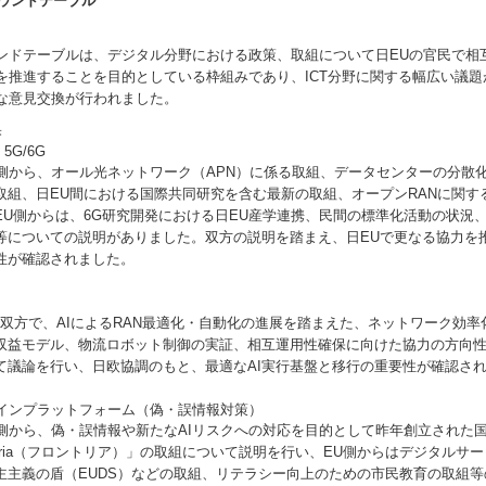
ラウンドテーブル
ーブルは、デジタル分野における政策、取組について日EUの官民で相
を推進することを目的としている枠組みであり、ICT分野に関する幅広い議題
な意見交換が行われました。
果
5G/6G
オール光ネットワーク（APN）に係る取組、データセンターの分散化
取組、日EU間における国際共同研究を含む最新の取組、オープンRANに関す
EU側からは、6G研究開発における日EU産学連携、民間の標準化活動の状況、
等についての説明がありました。双方の説明を踏まえ、日EUで更なる協力を
性が確認されました。
AIによるRAN最適化・自動化の進展を踏まえた、ネットワーク効率
収益モデル、物流ロボット制御の実証、相互運用性確保に向けた協力の方向
て議論を行い、日欧協調のもと、最適なAI実行基盤と移行の重要性が確認さ
ンプラットフォーム（偽・誤情報対策）
偽・誤情報や新たなAIリスクへの対応を目的として昨年創立された国
ntria（フロントリア）」の取組について説明を行い、EU側からはデジタルサー
主主義の盾（EUDS）などの取組、リテラシー向上のための市民教育の取組