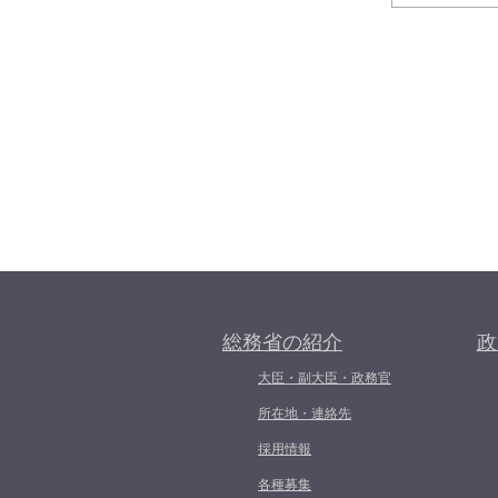
総務省の紹介
政
大臣・副大臣・政務官
所在地・連絡先
採用情報
各種募集