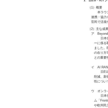
1 日EU・ICT
（1）概要
本ラウンドテ
連携・協力
官民で活発
（2）主な成
ア Beyond 
日本側から、
ーに係る
ました。
の在り方
との重要
イ AI RAN
日EU双方で、
削減、新
性につい
ウ オンライ
日本側から、
ム「Fro
や欧州民