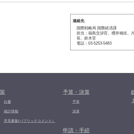
連絡先
国際戦略局 国際経済課
担当：福島交渉官、櫻井補佐、
長、鈴木官
電話：03-5253-5483
策
予算・決算
白書
予算
統計情報
決算
意見募集(パブリックコメント）
申請・手続