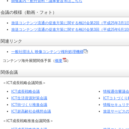
開催案内・配付資料・議事要旨等はこちら
会議の模様（動画・フォト）
放送コンテンツ流通の促進方策に関する検討会第2回（平成25年3月1
放送コンテンツ流通の促進方策に関する検討会第3回（平成25年6月10
関連リンク
一般社団法人 映像コンテンツ権利処理機構
コンテンツ海外展開関係予算（
概要
）
関係会議
＜ICT成長戦略会議関係＞
ICT成長戦略会議
情報通信審議会
ICT生活資源対策会議
ICTコトづく
ICT街づくり推進会議
情報セキュリ
ICT超高齢社会構想会議
放送サービス
＜ICT成長戦略推進会議関係＞