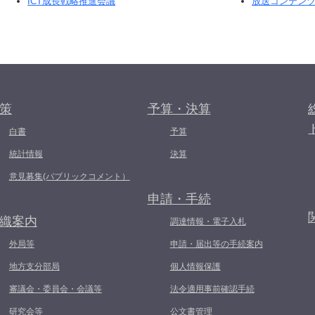
ICT成長戦略推進会議
放送コンテン
策
予算・決算
白書
予算
統計情報
決算
意見募集(パブリックコメント）
申請・手続
織案内
調達情報・電子入札
外局等
申請・届出等の手続案内
地方支分部局
個人情報保護
審議会・委員会・会議等
法令適用事前確認手続
研究会等
公文書管理