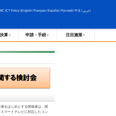
申請・手続
政策評価
MIC ICT Policy
(
English
/
Français
/
Español
/
Русский
/
中文
/
عربي
)
決算
申請・手続
注目施策
者をはじめとする関係者は、国
・スマートテレビに対応したコン