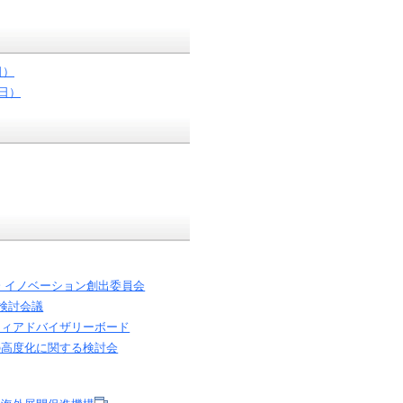
日）
日）
 イノベーション創出委員会
り検討会議
ティアドバイザリーボード
の高度化に関する検討会