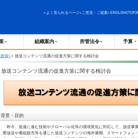
政策
組織案内
所管法令
予算・決算
よく見られるページ
ご意見・ご提案
ENGLISH(TOP)
策
組織案内
所管法令
予算・
T政策)
> 放送コンテンツ流通の促進方策に関する検討会
放送コンテンツ流通の促進方策に関する検討会
背景・目的
昨今、急速に進む技術やグローバル化等の環境変化に対応して、放送事業
際放送や番組販売等を通じた放送コンテンツの海外展開、スマートフォン