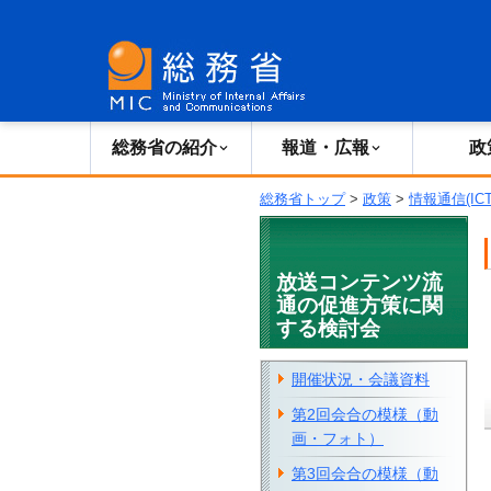
総務省の紹介
広報・報道
総務省の紹介
報道・広報
政
総務省トップ
>
政策
>
情報通信(IC
放送コンテンツ流
通の促進方策に関
する検討会
開催状況・会議資料
第2回会合の模様（動
画・フォト）
第3回会合の模様（動