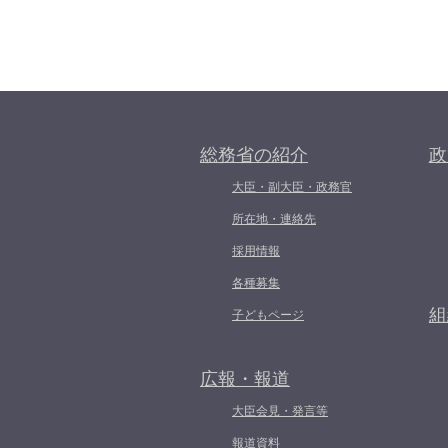
総務省の紹介
政
大臣・副大臣・政務官
所在地・連絡先
採用情報
各種募集
組
子どもページ
広報・報道
大臣会見・発言等
報道資料