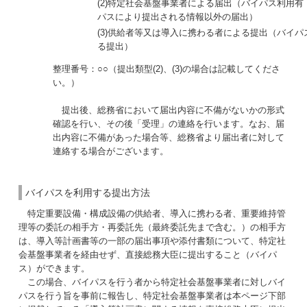
(2)特定社会基盤事業者による届出（バイパス利用有
パスにより提出される情報以外の届出）
(3)供給者等又は導入に携わる者による提出（バイパ
る提出）
整理番号：○○（提出類型(2)、(3)の場合は記載してくださ
い。）
提出後、総務省において届出内容に不備がないかの形式
確認を行い、その後「受理」の連絡を行います。なお、届
出内容に不備があった場合等、総務省より届出者に対して
連絡する場合がございます。
バイパスを利用する提出方法
特定重要設備・構成設備の供給者、導入に携わる者、重要維持管
理等の委託の相手方・再委託先（最終委託先まで含む。）の相手方
は、導入等計画書等の一部の届出事項や添付書類について、特定社
会基盤事業者を経由せず、直接総務大臣に提出すること（バイパ
ス）ができます。
この場合、バイパスを行う者から特定社会基盤事業者に対しバイ
パスを行う旨を事前に報告し、特定社会基盤事業者は本ページ下部