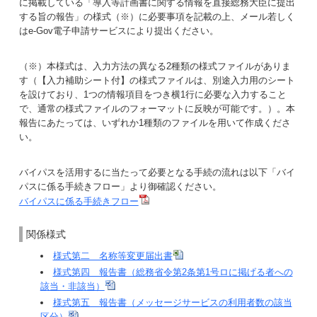
に掲載している「導入等計画書に関する情報を直接総務大臣に提出
する旨の報告」の様式（※）に必要事項を記載の上、メール若しく
はe-Gov電子申請サービスにより提出ください。
（※）本様式は、入力方法の異なる2種類の様式ファイルがありま
す（【入力補助シート付】の様式ファイルは、別途入力用のシート
を設けており、1つの情報項目をつき横1行に必要な入力すること
で、通常の様式ファイルのフォーマットに反映が可能です。）。本
報告にあたっては、いずれか1種類のファイルを用いて作成くださ
い。
バイパスを活用するに当たって必要となる手続の流れは以下「バイ
パスに係る手続きフロー」より御確認ください。
バイパスに係る手続きフロー
関係様式
様式第二 名称等変更届出書
様式第四 報告書（総務省令第2条第1号ロに掲げる者への
該当・非該当）
様式第五 報告書（メッセージサービスの利用者数の該当
区分）