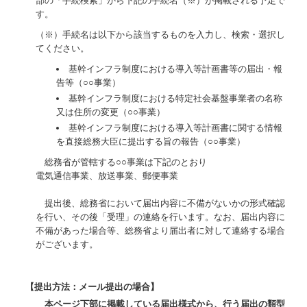
部の「手続検索」から下記の手続名（※）が掲載される予定で
す。
（※）手続名は以下から該当するものを入力し、検索・選択し
てください。
基幹インフラ制度における導入等計画書等の届出・報
告等（○○事業）
基幹インフラ制度における特定社会基盤事業者の名称
又は住所の変更（○○事業）
基幹インフラ制度における導入等計画書に関する情報
を直接総務大臣に提出する旨の報告（○○事業）
総務省が管轄する○○事業は下記のとおり
電気通信事業、放送事業、郵便事業
提出後、総務省において届出内容に不備がないかの形式確認
を行い、その後「受理」の連絡を行います。なお、届出内容に
不備があった場合等、総務省より届出者に対して連絡する場合
がございます。
【提出方法：メール提出の場合】
本ページ下部に掲載している届出様式から、行う届出の類型