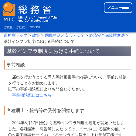
メニュー
ご意見・ご提案
ENGLISH
総務省トップ
>
政策
>
国民生活と安心・安全
>
経済安全保障推進法
>
基幹インフラ制度における手続について
基幹インフラ制度における手続について
事前相談
届出を行おうとする導入等計画書等の内容について、事前に相談
を行うことをお勧めします。
以下の事前相談窓口よりお問合せください。
→
事前相談窓口はこちら
各種届出・報告等の受付を開始します
2024年5月17日(金)より基幹インフラ制度の運用が開始いたしま
した。各種届出・報告等にあたっては、メールによる届出の他、e-
Gov電子申請サービスによるオンライン届出により受付可能です。