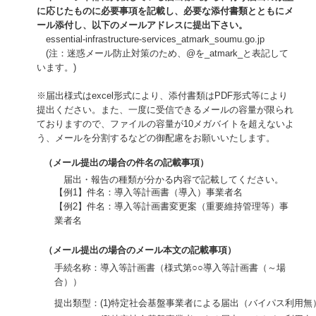
に応じたものに必要事項を記載し、必要な添付書類とともにメ
ール添付し、以下のメールアドレスに提出下さい。
essential-infrastructure-services_atmark_soumu.go.jp
(注：迷惑メール防止対策のため、@を_atmark_と表記して
います。)
※届出様式はexcel形式により、添付書類はPDF形式等により
提出ください。また、一度に受信できるメールの容量が限られ
ておりますので、ファイルの容量が10メガバイトを超えないよ
う、メールを分割するなどの御配慮をお願いいたします。
（メール提出の場合の件名の記載事項）
届出・報告の種類が分かる内容で記載してください。
【例1】件名：導入等計画書（導入）事業者名
【例2】件名：導入等計画書変更案（重要維持管理等）事
業者名
（メール提出の場合のメール本文の記載事項）
手続名称：導入等計画書（様式第○○導入等計画書（～場
合））
提出類型：
(1)特定社会基盤事業者による届出（バイパス利用無