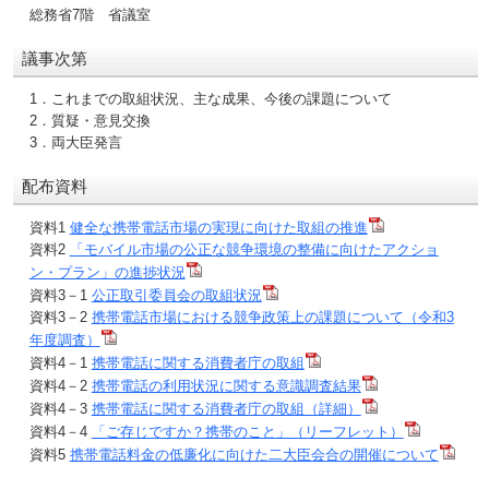
総務省7階 省議室
議事次第
1．これまでの取組状況、主な成果、今後の課題について
2．質疑・意見交換
3．両大臣発言
配布資料
資料1
健全な携帯電話市場の実現に向けた取組の推進
資料2
「モバイル市場の公正な競争環境の整備に向けたアクショ
ン・プラン」の進捗状況
資料3－1
公正取引委員会の取組状況
資料3－2
携帯電話市場における競争政策上の課題について（令和3
年度調査）
資料4－1
携帯電話に関する消費者庁の取組
資料4－2
携帯電話の利用状況に関する意識調査結果
資料4－3
携帯電話に関する消費者庁の取組（詳細）
資料4－4
「ご存じですか？携帯のこと」（リーフレット）
資料5
携帯電話料金の低廉化に向けた二大臣会合の開催について