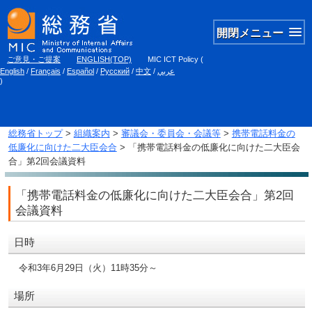
開閉メニュー
ご意見・ご提案
ENGLISH(TOP)
MIC ICT Policy
(
English
/
Français
/
Español
/
Русский
/
中文
/
عربي
)
総務省トップ
>
組織案内
>
審議会・委員会・会議等
>
携帯電話料金の
低廉化に向けた二大臣会合
> 「携帯電話料金の低廉化に向けた二大臣会
合」第2回会議資料
「携帯電話料金の低廉化に向けた二大臣会合」第2回
会議資料
日時
令和3年6月29日（火）11時35分～
場所