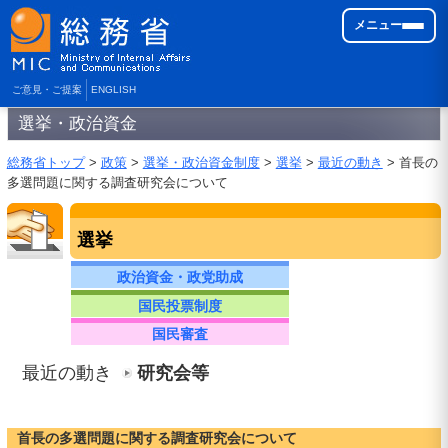
メニュー
ご意見・ご提案
ENGLISH
選挙・政治資金
総務省トップ
>
政策
>
選挙・政治資金制度
>
選挙
>
最近の動き
> 首長の
多選問題に関する調査研究会について
選挙
政治資金・政党助成
国民投票制度
国民審査
最近の動き
研究会等
首長の多選問題に関する調査研究会について