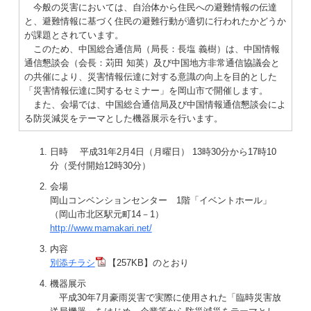
今般の災害においては、自治体から住民への避難情報の伝達
と、避難情報に基づく住民の避難行動が適切に行われたかどうか
が課題とされています。
このため、中国総合通信局（局長：長塩 義樹）は、中国情報
通信懇談会（会長：苅田 知英）及び中国地方非常通信協議会と
の共催により、災害情報伝達に対する意識の向上を目的とした
「災害情報伝達に関するセミナー」を岡山市で開催します。
また、会場では、中国総合通信局及び中国情報通信懇談会によ
る防災減災をテーマとした機器展示を行います。
日時 平成31年2月4日（月曜日） 13時30分から17時10
分（受付開始12時30分）
会場
岡山コンベンションセンター 1階「イベントホール」
（岡山市北区駅元町14－1）
http://www.mamakari.net/
内容
別添チラシ
【257KB】のとおり
機器展示
平成30年7月豪雨災害で実際に使用された「臨時災害放