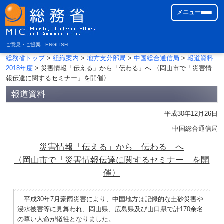
メニュー
ご意見・ご提案
ENGLISH
総務省トップ
>
組織案内
>
地方支分部局
>
中国総合通信局
>
報道資料
2018年度
> 災害情報「伝える」から「伝わる」へ 〈岡山市で「災害情
報伝達に関するセミナー」を開催〉
報道資料
平成30年12月26日
中国総合通信局
災害情報「伝える」から「伝わる」へ
〈岡山市で「災害情報伝達に関するセミナー」を開
催〉
平成30年7月豪雨災害により、中国地方は記録的な土砂災害や
浸水被害等に見舞われ、岡山県、広島県及び山口県で計170余名
の尊い人命が犠牲となりました。