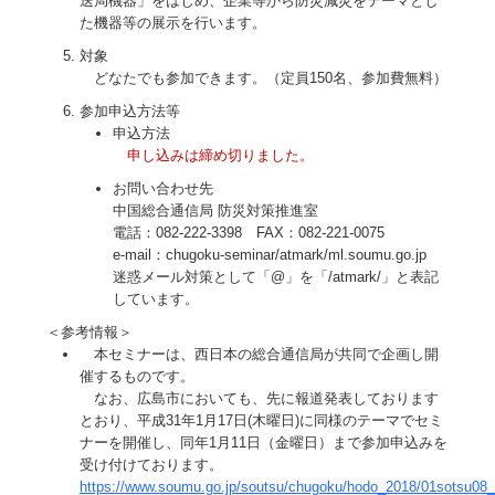
送局機器」をはじめ、企業等から防災減災をテーマとし
た機器等の展示を行います。
対象
どなたでも参加できます。（定員150名、参加費無料）
参加申込方法等
申込方法
申し込みは締め切りました。
お問い合わせ先
中国総合通信局 防災対策推進室
電話：082-222-3398 FAX：082-221-0075
e-mail：chugoku-seminar/atmark/ml.soumu.go.jp
迷惑メール対策として「@」を「/atmark/」と表記
しています。
＜参考情報＞
本セミナーは、西日本の総合通信局が共同で企画し開
催するものです。
なお、広島市においても、先に報道発表しております
とおり、平成31年1月17日(木曜日)に同様のテーマでセミ
ナーを開催し、同年1月11日（金曜日）まで参加申込みを
受け付けております。
https://www.soumu.go.jp/soutsu/chugoku/hodo_2018/01sotsu08