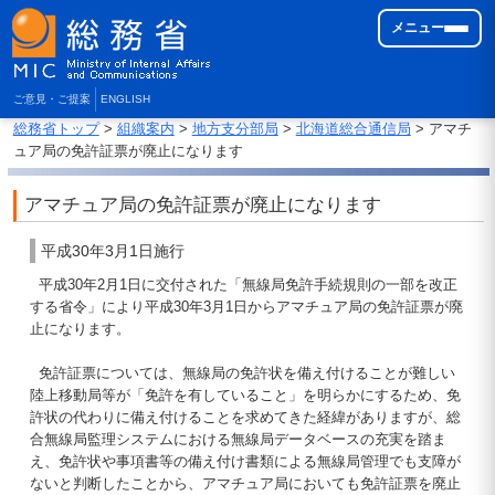
メニュー
ご意見・ご提案
ENGLISH
総務省トップ
>
組織案内
>
地方支分部局
>
北海道総合通信局
> アマチ
ュア局の免許証票が廃止になります
アマチュア局の免許証票が廃止になります
平成30年3月1日施行
平成30年2月1日に交付された「無線局免許手続規則の一部を改正
する省令」により平成30年3月1日からアマチュア局の免許証票が廃
止になります。
免許証票については、無線局の免許状を備え付けることが難しい
陸上移動局等が「免許を有していること」を明らかにするため、免
許状の代わりに備え付けることを求めてきた経緯がありますが、総
合無線局監理システムにおける無線局データベースの充実を踏ま
え、免許状や事項書等の備え付け書類による無線局管理でも支障が
ないと判断したことから、アマチュア局においても免許証票を廃止