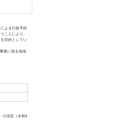
ンによる行政手続
行うことにより、
とを目的としてい
本事業に係る地域
体
）の決定（令和4