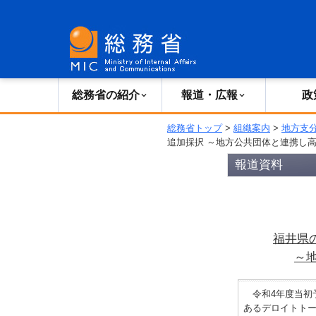
総務省の紹介
広報・報道
総務省の紹介
報道・広報
政
総務省トップ
>
組織案内
>
地方支
追加採択 ～地方公共団体と連携し
報道資料
福井県
～
令和4年度当初
あるデロイトト