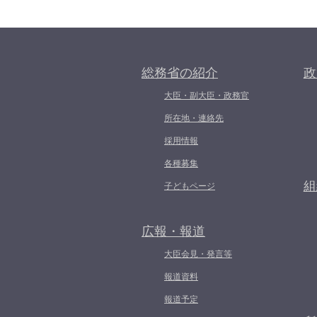
総務省の紹介
政
大臣・副大臣・政務官
所在地・連絡先
採用情報
各種募集
組
子どもページ
広報・報道
大臣会見・発言等
報道資料
報道予定