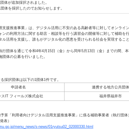
施団体が追加採択されました。
1団体を採択したのでお知らせします。
支援推進事業」は、デジタル活用に不安のある高齢者等に対してオンライ
ォンの利用方法に関する助言・相談等を行う講習会の開催等に対して補助を
タル活用を支援し、誰もがデジタル化の恩恵を受けられる社会を実現するこ
行団体を通じて令和4年4月15日（金）から同年5月13日（金）までの間、
施団体の公募を行いました。
る採択団体は以下の1団体1件です。
申請者名
連携する地方公共団
ラスIT フィールズ株式会社
福井県福井市
初予算「利用者向けデジタル活用支援推進事業」に係る補助事業者（執行団体
省発表）
umu.go.jp/menu_news/s-news/01ryutsu02_02000330.html