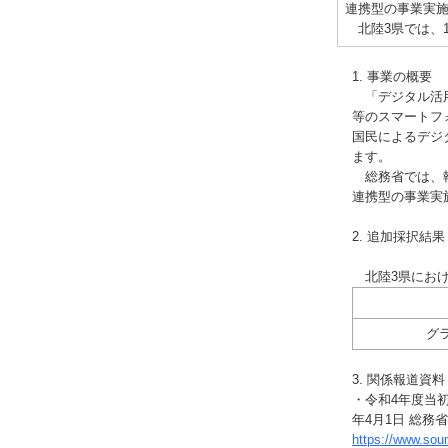
連携型の事業実
北陸3県では、
1. 事業の概要
「デジタル活用
等のスマートフ
国民によるデジ
ます。
総務省では、執
連携型の事業実
2. 追加採択結果
北陸3県におけ
グ
3. 関係報道資料
・令和4年度当
年4月1日 総務
https://www.so