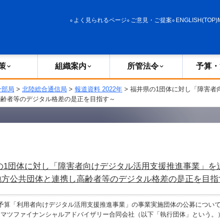
政策
組織案内
所管法令
予算・決算
よく見られるページ
ご意見・ご提案
ENGLISH(TOP)
策
組織案内
所管法令
予算・
分部局
>
北陸総合通信局
>
報道資料 2022年
> 福井県の1団体に対し「障害
高齢者等のデジタル格差の是正を目指す～
の1団体に対し「障害者向けデジタル活用支援推進事業」を
地方公共団体と連携し高齢者等のデジタル格差の是正を目指
予算「利用者向けデジタル活用支援推進事業」の事業実施団体の公募につい
ーマツファイナンシャルアドバイザリー合同会社（以下「執行団体」という。