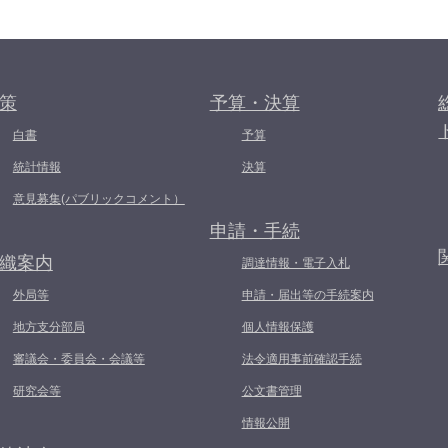
策
予算・決算
白書
予算
統計情報
決算
意見募集(パブリックコメント）
申請・手続
織案内
調達情報・電子入札
外局等
申請・届出等の手続案内
地方支分部局
個人情報保護
審議会・委員会・会議等
法令適用事前確認手続
研究会等
公文書管理
情報公開