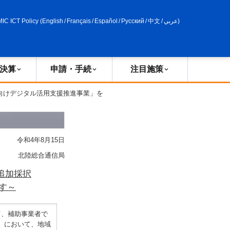
申請・手続
政策評価
MIC ICT Policy
(
English
/
Français
/
Español
/
Русский
/
中文
/
عربي
)
決算
申請・手続
注目施策
者向けデジタル活用支援推進事業」を
令和4年8月15日
北陸総合通信局
追加採択
す～
て、補助事業者で
）において、地域