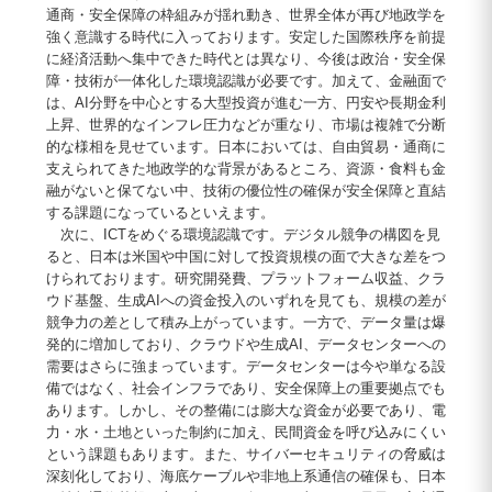
通商・安全保障の枠組みが揺れ動き、世界全体が再び地政学を
強く意識する時代に入っております。安定した国際秩序を前提
に経済活動へ集中できた時代とは異なり、今後は政治・安全保
障・技術が一体化した環境認識が必要です。加えて、金融面で
は、AI分野を中心とする大型投資が進む一方、円安や長期金利
上昇、世界的なインフレ圧力などが重なり、市場は複雑で分断
的な様相を見せています。日本においては、自由貿易・通商に
支えられてきた地政学的な背景があるところ、資源・食料も金
融がないと保てない中、技術の優位性の確保が安全保障と直結
する課題になっているといえます。
次に、ICTをめぐる環境認識です。デジタル競争の構図を見
ると、日本は米国や中国に対して投資規模の面で大きな差をつ
けられております。研究開発費、プラットフォーム収益、クラ
ウド基盤、生成AIへの資金投入のいずれを見ても、規模の差が
競争力の差として積み上がっています。一方で、データ量は爆
発的に増加しており、クラウドや生成AI、データセンターへの
需要はさらに強まっています。データセンターは今や単なる設
備ではなく、社会インフラであり、安全保障上の重要拠点でも
あります。しかし、その整備には膨大な資金が必要であり、電
力・水・土地といった制約に加え、民間資金を呼び込みにくい
という課題もあります。また、サイバーセキュリティの脅威は
深刻化しており、海底ケーブルや非地上系通信の確保も、日本