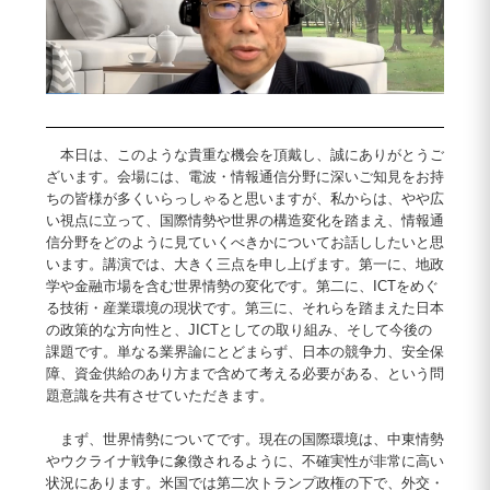
本日は、このような貴重な機会を頂戴し、誠にありがとうご
ざいます。会場には、電波・情報通信分野に深いご知見をお持
ちの皆様が多くいらっしゃると思いますが、私からは、やや広
い視点に立って、国際情勢や世界の構造変化を踏まえ、情報通
信分野をどのように見ていくべきかについてお話ししたいと思
います。講演では、大きく三点を申し上げます。第一に、地政
学や金融市場を含む世界情勢の変化です。第二に、ICTをめぐ
る技術・産業環境の現状です。第三に、それらを踏まえた日本
の政策的な方向性と、JICTとしての取り組み、そして今後の
課題です。単なる業界論にとどまらず、日本の競争力、安全保
障、資金供給のあり方まで含めて考える必要がある、という問
題意識を共有させていただきます。
まず、世界情勢についてです。現在の国際環境は、中東情勢
やウクライナ戦争に象徴されるように、不確実性が非常に高い
状況にあります。米国では第二次トランプ政権の下で、外交・