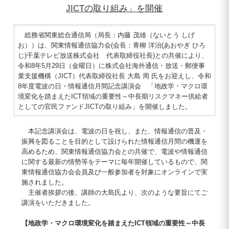
JICTの取り組み」を開催
総務省関東総合通信局（局長：内藤 茂雄（ないとう しげ
お））は、関東情報通信協力会(会長：青柳 洋治(あおやぎ ひろ
じ)千葉テレビ放送株式会社 代表取締役社長)との共催により、
令和8年5月29日（金曜日）に株式会社海外通信・放送・郵便事
業支援機構（JICT）代表取締役社長 大島 周 氏をお迎えし、令和
8年度電波の日・情報通信月間記念講演会 「地政学・マクロ環
境変化を踏まえたICT領域の重要性～中長期リスクマネー供給者
としての官民ファンドJICTの取り組み」を開催しました。
本記念講演会は、電波の日を祝し、また、情報通信の普及・
振興を図ることを目的として設けられた情報通信月間の機運を
高めるため、関東情報通信協力会との共催で、電波や情報通信
に関する最新の情勢等をテーマに毎年開催しているもので、関
東情報通信協力会会員及び一般参加者を対象にオンラインで実
施されました。
主催者挨拶の後、講師の大島氏より、次のような要旨にてご
講演をいただきました。
【地政学・マクロ環境変化を踏まえたICT領域の重要性～中長