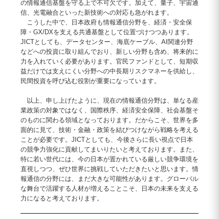
の情報通信基盤を守る上で不可欠です。加えて、量子、宇宙通
信、光電融合といった新技術への対応も急がれます。
こうした中で、日本政府も情報通信分野を、経済・安全保
障・GX/DXを支える共通基盤として位置づけつつあります。
JICTとしても、データセンター、海底ケーブル、AI関連分野
などへの投資に取り組んでおり、新しい分野も含め、将来的に
力を入れていく必要があります。官民ファンドとして、短期収
益だけでは支えにくい分野への中長期リスクマネーを供給し、
民間投資を呼び込む役割が重要になっています。
以上、申し上げたように、現在の情報通信分野は、単なる産
業政策の対象ではなく、国際秩序、経済安全保障、社会基盤そ
のものに関わる領域となっております。だからこそ、世界を多
面的に見て、技術・金融・政策を結びつけながら戦略を考える
ことが必要です。JICTとしても、今後さらに長い視点で日本
の競争力強化に貢献してまいりたいと考えております。また、
特に若い世代には、今の日本が置かれている厳しい競争環境を
直視しつつ、ぜひ世界に挑戦していただきたいと思います。情
報通信の分野には、まだ大きな可能性があります。グローバル
な舞台で活躍する人材が増えることこそ、日本の未来を支える
力になると考えております。