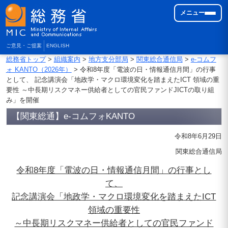
メニュー
ご意見・ご提案
ENGLISH
総務省トップ
>
組織案内
>
地方支分部局
>
関東総合通信局
>
e-コムフ
ォ KANTO（2026年）
> 令和8年度「電波の日・情報通信月間」の行事
として、 記念講演会「地政学・マクロ環境変化を踏まえたICT 領域の重
要性 ～中長期リスクマネー供給者としての官民ファンドJICTの取り組
み」を開催
【関東総通】e-コムフォKANTO
令和8年6月29日
関東総合通信局
令和8年度「電波の日・情報通信月間」の行事とし
て、
記念講演会「地政学・マクロ環境変化を踏まえたICT
領域の重要性
～中長期リスクマネー供給者としての官民ファンド