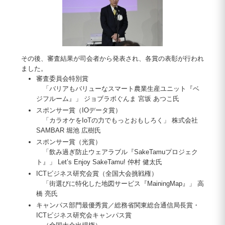
その後、審査結果が司会者から発表され、各賞の表彰が行われ
ました。
審査委員会特別賞
「バリアもバリューなスマート農業生産ユニット『ベ
ジフルーム』」 ジョブラボぐんま 宮坂 あつこ氏
スポンサー賞（IOデータ賞）
「カラオケをIoTの力でもっとおもしろく」 株式会社
SAMBAR 堀池 広樹氏
スポンサー賞（光賞）
「飲み過ぎ防止ウェアラブル『SakeTamuプロジェク
ト』」 Let’s Enjoy SakeTamu! 仲村 健太氏
ICTビジネス研究会賞（全国大会挑戦権）
「街選びに特化した地図サービス『MainingMap』」 高
橋 亮氏
キャンパス部門最優秀賞／総務省関東総合通信局長賞・
ICTビジネス研究会キャンパス賞