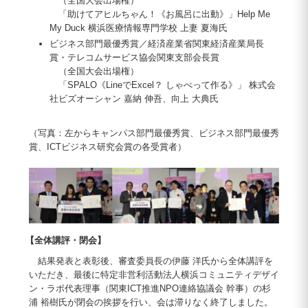
（全国大会出場権）
「助けてアヒルちゃん！《お風呂に出動》」Help Me
My Duck 横浜医療情報専門学校 上妻 夏海氏
ビジネス部門最優秀賞／経済産業省関東経済産業局長
賞・テレコムサービス協会関東支部会長賞
（全国大会出場権）
「SPALO《LineでExcel？ しゃべって作る》」 株式会
社ビズオーシャン 嘉納 伸吾、向上 大典氏
（写真：左からキャンパス部門最優秀賞、ビジネス部門最優秀
賞、ICTビジネス研究会賞の各受賞者）
【全体講評・閉会】
結果発表と表彰後、審査委員長の伊藤 洋氏から全体講評を
いただき、最後に特定非営利活動法人横浜コミュニティデザイ
ン・ラボ代表理事（関東ICT推進NPO連絡協議会 幹事）の杉
浦 裕樹氏が閉会の挨拶を行い、会は滞りなく終了しました。