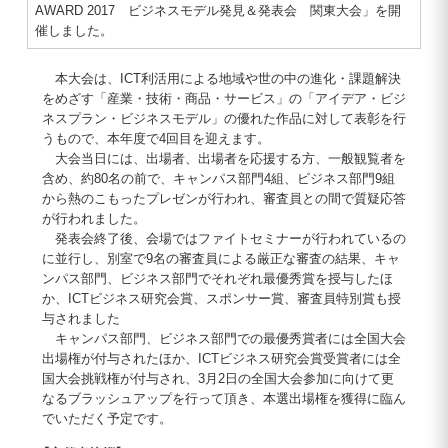
AWARD 2017 ビジネスモデル発見＆発表会 関東大会」を開
催しました。
本大会は、ICT利活用による地域や世の中の進化・課題解決
をめざす「産業・技術・商品・サービス」の「アイデア・ビジ
ネスプラン・ビジネスモデル」の優れた作品に対して表彰を行
うもので、本年度で4回目を迎えます。
大会当日には、出場者、出場者を応援する方、一般観覧者を
含め、約80名の前で、キャンパス部門4組、ビジネス部門9組
から熱のこもったプレゼンが行われ、審査員との間で質疑応答
が行われました。
発表会終了後、会場ではファイトセミナーが行われているの
に並行し、別室で9名の審査員による厳正な審査の結果、キャ
ンパス部門、ビジネス部門でそれぞれ最優秀賞を授与したほ
か、ICTビジネス研究会賞、スポンサー賞、審査員特別賞も授
与されました
キャンパス部門、ビジネス部門での最優秀賞者には全国大会
出場権が付与されたほか、ICTビジネス研究会賞受賞者には全
国大会挑戦権が付与され、3月2日の全国大会参加に向けて更
なるブラッシュアップを行って頂き、本選出場権を獲得に臨ん
でいただく予定です。