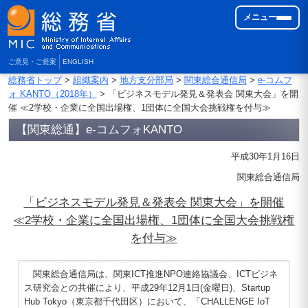
メニュー
ご意見・ご提案
ENGLISH
総務省トップ
>
組織案内
>
地方支分部局
>
関東総合通信局
>
e-コムフ
ォ KANTO（2018年）
> 「ビジネスモデル発見＆発表会 関東大会」を開
催 ≪2学校・企業に全国出場権、1団体に全国大会挑戦権を付与≫
【関東総通】e-コムフォKANTO
平成30年1月16日
関東総合通信局
「ビジネスモデル発見＆発表会 関東大会」を開催
≪2学校・企業に全国出場権、1団体に全国大会挑戦権
を付与≫
関東総合通信局は、関東ICT推進NPO連絡協議会、ICTビジネ
ス研究会との共催により、平成29年12月1日(金曜日)、Startup
Hub Tokyo（東京都千代田区）において、「CHALLENGE IoT