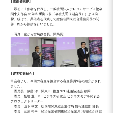
【主催者挨拶】
最初に主催者を代表し、一般社団法人テレコムサービス協会
関東支部会 の宮崎 重則（株式会社光通信副会長））より挨
拶、続けて、共催者を代表して総務省関東総合通信局長の関
啓一郎から挨拶を行いました。
（写真：左から宮崎副会長、関局長）
【審査委員紹介】
司会者より、今回の審査を担当する審査委員9名の紹介がされ
ました。
委員長 伊藤 洋 関東ICT推進NPO連絡協議会 顧問
委員 板垣 豊 ICTビジネス研究会 ビジネスモデル発表会
プロジェクトリーダー
委員 山下 朝文 総務省関東総合通信局 情報通信部 部長
委員 三浦 裕幸 経済産業省関東経済産業局 地域経済部 部