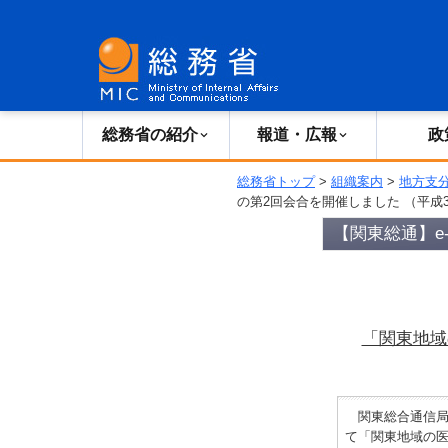
総務省の紹介
広報・報道
総務省の紹介
報道・広報
政
総務省トップ
>
組織案内
>
地方支
の第2回会合を開催しました （平成3
【関東総通】e-
「関東地域
関東総合通信局は
て「関東地域の医