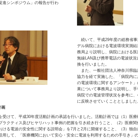
促進シンポジウム」の報告が行わ
続いて、平成29年度の総務省事
デル病院における電波環境実測結
務局より説明し、病院における医
無線LAN及び携帯電話の電波状況
換を行いました。
また、一般社団法人神奈川県臨
協力を経て実施した、「病院内に
の電波環境に関するアンケート」
果について事務局より説明し、手
病院での電波管理状況を参考に、
に反映させていくこととしました
計画
受けて、平成30年度活動計画の承認を行いました。活動計画では（1）医療
プラクティス及びヒヤリハット事例の把握を引き続き行うこと、（2）医療関
おける電波の安全性に関する説明会」を7月と2月に開催すること、（3）独自
活用して、「医療機関において安心・安全に電波を利用するための手引き」