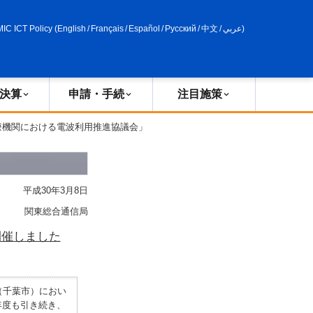
申請・手続
政策評価
MIC ICT Policy
(
English
/
Français
/
Español
/
Русский
/
中文
/
عربي
)
決算
申請・手続
注目施策
療機関における電波利用推進協議会」
平成30年3月8日
関東総合通信局
開催しました
（千葉市）におい
年度も引き続き、