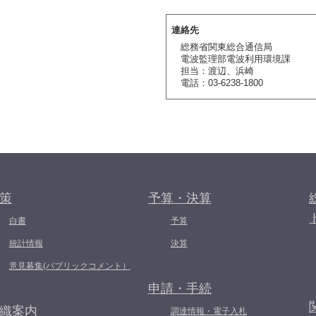
連絡先
総務省関東総合通信局
電波監理部電波利用環境課
担当：渡辺、浜崎
電話：03-6238-1800
策
予算・決算
白書
予算
統計情報
決算
意見募集(パブリックコメント）
申請・手続
織案内
調達情報・電子入札