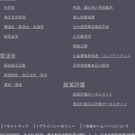
外局等
申請・届出等の手続案内
地方支分部局
個人情報保護
審議会・委員会・会議等
法令適用事前確認手続
研究会等
公文書管理
情報公開
管法令
公益通報者保護・コンプライアンス
国会提出法案
災害用備蓄食品の提供
新規制定・改正法令・告示
政策評価
通知・通達
政策評価ポータルサイト
独立行政法人評価ポータルサイト
サイトマップ
プライバシーポリシー
当省ホームページについて