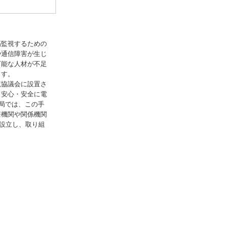
隔監視するための
や通信障害が生じ
可能な人材が不足
ます。
境協議会に設置さ
て安心・安全に電
局では、この手
療機関や関係機関
に設立し、取り組