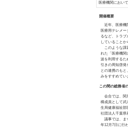
医療機関におい
開催概要
近年、医療機関
医療用テレメー
るなど、トラブ
していることか
このような課題
れた「医療機関
波を利用するた
引きの周知啓発
との連携のもと
みをすすめてい
この間の総務省
会合では、関局
構成員として武
生局健康福祉部
社団法人千葉県
議事では、まず
年12月7日に