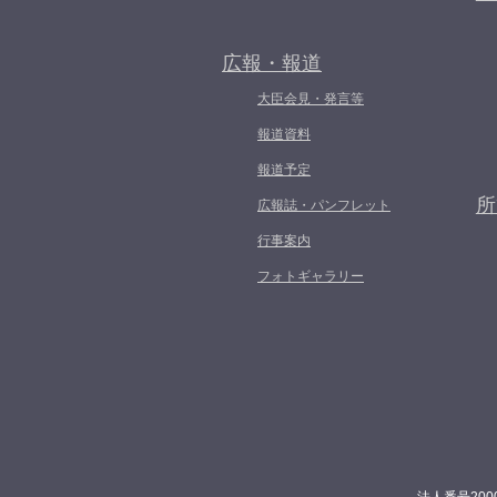
広報・報道
大臣会見・発言等
報道資料
報道予定
所
広報誌・パンフレット
行事案内
フォトギャラリー