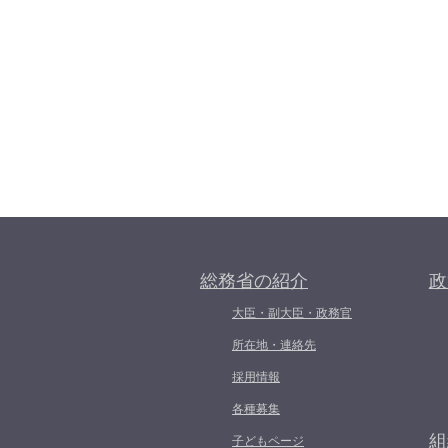
総務省の紹介
政
大臣・副大臣・政務官
所在地・連絡先
採用情報
各種募集
組
子どもページ