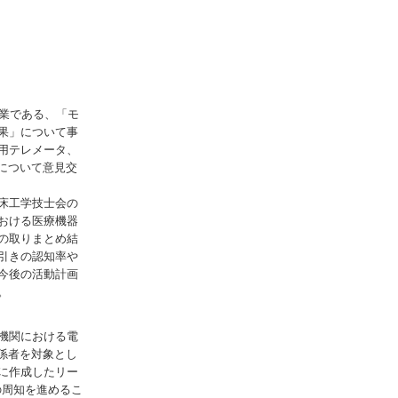
業である、「モ
果」について事
用テレメータ、
について意見交
床工学技士会の
おける医療機器
の取りまとめ結
引きの認知率や
今後の活動計画
。
機関における電
係者を対象とし
に作成したリー
の周知を進めるこ