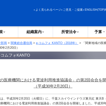
政策
組織案内
所管法令
予算・決算
よく見られるページ
ご意見・ご提案
ENGLISH(TOP)
策
組織案内
所管法令
予算・
分部局
>
関東総合通信局
>
e-コムフォ KANTO（2018年）
> 「関東地域の医
0年2月20日）
コムフォKANTO
の医療機関における電波利用推進協議会」の第2回会合を
（平成30年2月20日）
、平成30年2月20日（火曜日）に、千葉スカイウインドウズ東天紅 東天B
療機関における電波利用推進協議会」の第2回会合を開催しました。平成30