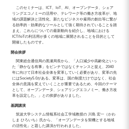
このセミナーは、ICT、IoT、AI、オープンデータ、シェア
リングエコノミーの活用や、テレワーク等の働き方改革が、地
域の課題解決と活性化、新たなビジネスや雇用の創出等に繋が
る効率的・効果的なツールとして強く期待されていることを踏
まえ、これらについての最新動向を紹介し、地域における
ICT/IoTの利活用が多くの地域に展開されることを目的として
開催したものです。
開会挨拶
関東総合通信局の黒瀬局長から、「人口減少や高齢化といっ
た「静かなる有事」をピンチではなくチャンスと捉え、2040
年に向けて日本社会全体を変革していく必要があり、変革の先
にはSociety5.0がある。変革は、国の制度だけではなく、社会
全体の意識を変えていくことが重要であるため、今回のテーマ
として、オープンデータ、シェアリングエコノミー、働き方改
革を設定した。」との挨拶がありました。
基調講演
筑波大学システム情報系社会工学域教授の 川島 宏一（かわ
しま ひろいち）氏から、「オープンデータを契機とする地域
の活性化」と題した講演が行われました。