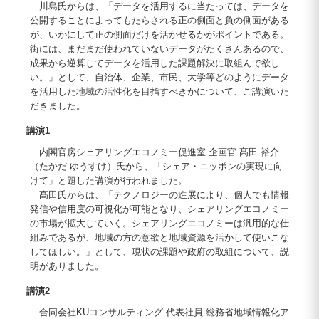
川島氏からは、「データを活用するに当たっては、データを
公開することによってもたらされる正の側面と負の側面がある
が、いかにして正の側面だけを活かせるかがポイントである。
街には、まだまだ使われていないデータがたくさんあるので、
成果から逆算してデータを活用した課題解決に取組んで欲し
い。」として、自治体、企業、市民、大学等どのようにデータ
を活用した地域の活性化を目指すべきかについて、ご講演いた
だきました。
講演1
内閣官房シェアリングエコノミー促進室 企画官 髙田 裕介
（たかだ ゆうすけ）氏から、「シェア・ニッポンの実現に向
けて」と題した講演が行われました。
髙田氏からは、「テクノロジーの進展により、個人でも情報
発信や信用度の可視化が可能となり、シェアリングエコノミー
の市場が拡大していく。シェアリングエコノミーは汎用的な仕
組みであるが、地域の方の意欲と地域資源を活かして使いこな
してほしい。」として、現状の課題や政府の取組について、説
明がありました。
講演2
合同会社KUコンサルティング 代表社員 総務省地域情報化ア