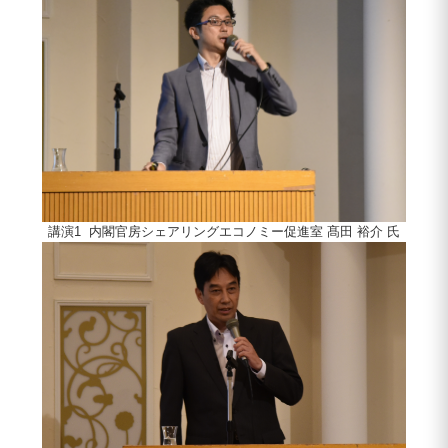
講演1 内閣官房シェアリングエコノミー促進室 髙田 裕介 氏