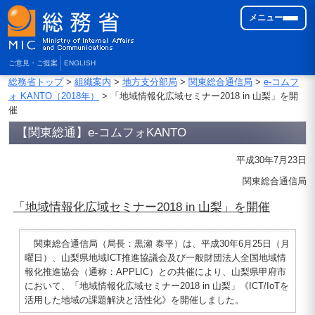
メニュー
ご意見・ご提案
ENGLISH
総務省トップ
>
組織案内
>
地方支分部局
>
関東総合通信局
>
e-コムフ
ォ KANTO（2018年）
> 「地域情報化広域セミナー2018 in 山梨」を開
催
【関東総通】e-コムフォKANTO
平成30年7月23日
関東総合通信局
「地域情報化広域セミナー2018 in 山梨」を開催
関東総合通信局（局長：黒瀬 泰平）は、平成30年6月25日（月
曜日）、山梨県地域ICT推進協議会及び一般財団法人全国地域情
報化推進協会（通称：APPLIC）との共催により、山梨県甲府市
において、「地域情報化広域セミナー2018 in 山梨」《ICT/IoTを
活用した地域の課題解決と活性化》を開催しました。