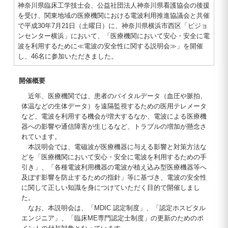
神奈川県臨床工学技士会、公益社団法人神奈川県看護協会の後援
を受け、関東地域の医療機関における電波利用推進協議会と共催
で平成30年7月21日（土曜日）に、神奈川県横浜市西区「ビジョ
ンセンター横浜」において、「医療機関において安心・安全に電
波を利用するために≪電波の安全性に関する説明会≫」を開催
し、46名に参加いただきました。
開催概要
近年、医療機関では、患者のバイタルデータ（血圧や脈拍、
体温などの生体データ）を遠隔監視するための医用テレメータ
など、電波を利用する機会が増大するなか、電波による医療機
器への影響や通信障害が生じるなど、トラブルの増加が懸念さ
れています。
本説明会では、電磁波が医療機器に与える影響と対策方法な
どを「医療機関において安心・安全に電波を利用するための手
引き」、「各種電波利用機器の電波が植え込み型医療機器等へ
及ぼす影響を防止するための指針」等に基づき、電波の安全性
に関して正しい知識を身につけていただく目的で開催しまし
た。
なお、本説明会は、「MDIC 認定制度」、「認定ホスピタル
エンジニア」、「臨床ME専門認定士制度」の更新のためのポ