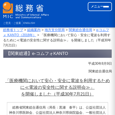
メニュー
ご意見・ご提案
ENGLISH
総務省トップ
>
組織案内
>
地方支分部局
>
関東総合通信局
>
e-コムフ
ォ KANTO（2018年）
> 「医療機関において安心・安全に電波を利用す
るために≪電波の安全性に関する説明会≫」 を開催しました（平成30年
7月21日）
【関東総通】e-コムフォKANTO
平成30年8月9日
関東総合通信局
「医療機関において安心・安全に電波を利用するため
に≪電波の安全性に関する説明会≫」
を開催しました（平成30年7月21日）
総務省関東総合通信局（局長：黒瀬 泰平）は、公益社団法人
神奈川県医師会、公益社団法人神奈川県病院協会、一般社団法人