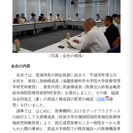
（写真：会合の模様）
会合の内容
会合では、黒瀬局長の開会挨拶に始まり、平成30年度も引
き続き、座長に加納構成員（滋慶医療科学大学院大学医療管理
学研究科教授）、座長代理に高倉構成員（医療法人鉄蕉会亀田
総合病院医療技術部ME室長）を選出しました。その後、協議
会会則改正（案）の承認と構成員の変更の確認（
別紙
参
照）を行いました。
議事では、はじめに、医療機関におけるグッドプラクティス
の紹介として大原構成員（筑波大学付属病院病院長補佐医療情
報経営戦略部長）より、国立成育医療センター病院を一から造
られた際の事例と、筑波大学病院での既存施設への医療機器導