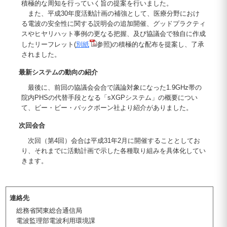
積極的な周知を行っていく旨の提案を行いました。
また、平成30年度活動計画の補強として、医療分野におけ
る電波の安全性に関する説明会の追加開催、グッドプラクティ
スやヒヤリハット事例の更なる把握、及び協議会で独自に作成
したリーフレット(
別紙
参照)の積極的な配布を提案し、了承
されました。
最新システムの動向の紹介
最後に、前回の協議会会合で議論対象になった1.9GHz帯の
院内PHSの代替手段となる「sXGPシステム」の概要につい
て、ビー・ビー・バックボーン社より紹介がありました。
次回会合
次回（第4回）会合は平成31年2月に開催することとしてお
り、それまでに活動計画で示した各種取り組みを具体化してい
きます。
連絡先
総務省関東総合通信局
電波監理部電波利用環境課