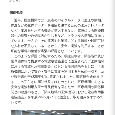
きます。
開催概要
近年、医療機関では、患者のバイタルデータ（血圧や脈拍、
体温などの生体データ）を遠隔監視するための医用テレメータ
など、電波を利用する機会が増大するなか、電波による医療機
器への影響や通信障害が生じるなど、トラブルの増加に直面し
ています。一方で、その原因や対策等に関する情報や対応可能
な人材が不足していることから、安全に電波を利用することが
可能な環境の整備が喫緊の課題となっています。
このような課題に対応するため、学識経験者、関係省庁及び
業界団体等で構成する電波環境協議会に設置された「医療機関
における電波利用推進部会」における検討結果をもとに、「医
療機関において安心・安全に電波を利用するための手引き」及
び報告書が平成28年4月に策定されました。関東総合通信局で
は、この手引きの周知啓発をはじめとした、医療機関における
安全な電波利用方策の普及促進を図るため、医療機関や関係機
関との連携のもと、「関東地域の医療機関における電波利用推
進協議会」を平成29年9月27日に設立し、取り組みをすすめて
います。