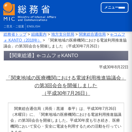
メニュー
ご意見・ご提案
ENGLISH
総務省トップ
>
組織案内
>
地方支分部局
>
関東総合通信局
>
e-コムフ
ォ KANTO（2018年）
> 「関東地域の医療機関における電波利用推進協
議会」の第3回会合を開催しました （平成30年7月26日）
【関東総通】e-コムフォKANTO
平成30年8月22日
「関東地域の医療機関における電波利用推進協議会」
の第3回会合を開催しました
（平成30年7月26日）
関東総合通信局（局長：黒瀬 泰平）は、平成30年7月26日
（木曜日）に、「関東地域の医療機関における電波利用推進協議
会」の第3回会合を開催しました。平成30年度も引き続き、医療
機関において安心・安全に電波を利用するための活動を行ってい