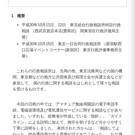
1 概要
平成30年10月11日、12日 東京総合行政相談所特設行政
相談 （西武百貨店本店(豊島区) 関東管区行政評価局主
催）
平成30年10月15日 東京一日合同行政相談所 （新宿駅西
口広場イベントコーナー(新宿区) 東京行政評価事務所主
催）
これらの行政相談所は、当局の他、東京法務局などの国の機
関、東京都などの地方公共団体及び税理士会や弁護士会などが
参加して、 国の行政に関する相談をはじめとして様々な相談
を受けるものです。
今回の日程の中では、アマチュア無線局開設の電子申請手
続、電磁波環境及び電気通信サービスに関する相談などがあり
ました。いずれも、総務省が作成している「指針」、「ガイド
ライン」による説明に加えて、例示を挙げるなど分かりやすく
丁寧に説明をしました。 来所された方からは、「相談してよ
かった。総合通信局の方と直接お話できてよかった。」など感