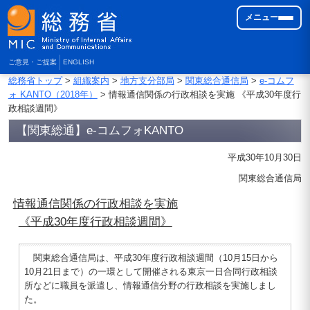
メニュー
ご意見・ご提案
ENGLISH
総務省トップ
>
組織案内
>
地方支分部局
>
関東総合通信局
>
e-コムフ
ォ KANTO（2018年）
> 情報通信関係の行政相談を実施 《平成30年度行
政相談週間》
【関東総通】e-コムフォKANTO
平成30年10月30日
関東総合通信局
情報通信関係の行政相談を実施
《平成30年度行政相談週間》
関東総合通信局は、平成30年度行政相談週間（10月15日から
10月21日まで）の一環として開催される東京一日合同行政相談
所などに職員を派遣し、情報通信分野の行政相談を実施しまし
た。