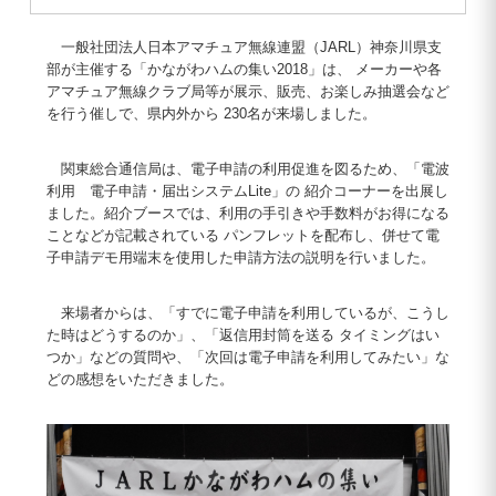
一般社団法人日本アマチュア無線連盟（JARL）神奈川県支
部が主催する「かながわハムの集い2018」は、 メーカーや各
アマチュア無線クラブ局等が展示、販売、お楽しみ抽選会など
を行う催しで、県内外から 230名が来場しました。
関東総合通信局は、電子申請の利用促進を図るため、「電波
利用 電子申請・届出システムLite」の 紹介コーナーを出展し
ました。紹介ブースでは、利用の手引きや手数料がお得になる
ことなどが記載されている パンフレットを配布し、併せて電
子申請デモ用端末を使用した申請方法の説明を行いました。
来場者からは、「すでに電子申請を利用しているが、こうし
た時はどうするのか」、「返信用封筒を送る タイミングはい
つか」などの質問や、「次回は電子申請を利用してみたい」な
どの感想をいただきました。