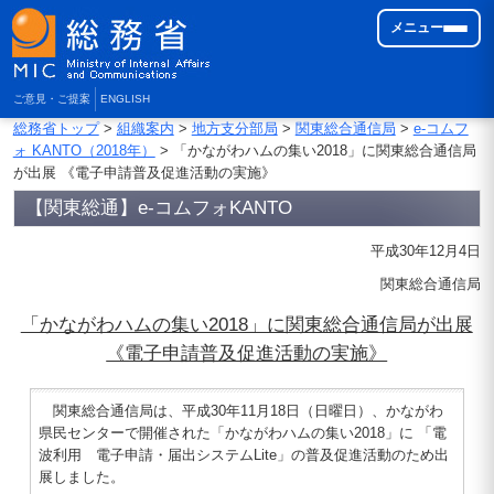
メニュー
ご意見・ご提案
ENGLISH
総務省トップ
>
組織案内
>
地方支分部局
>
関東総合通信局
>
e-コムフ
ォ KANTO（2018年）
> 「かながわハムの集い2018」に関東総合通信局
が出展 《電子申請普及促進活動の実施》
【関東総通】e-コムフォKANTO
平成30年12月4日
関東総合通信局
「かながわハムの集い2018」に関東総合通信局が出展
《電子申請普及促進活動の実施》
関東総合通信局は、平成30年11月18日（日曜日）、かながわ
県民センターで開催された「かながわハムの集い2018」に 「電
波利用 電子申請・届出システムLite」の普及促進活動のため出
展しました。