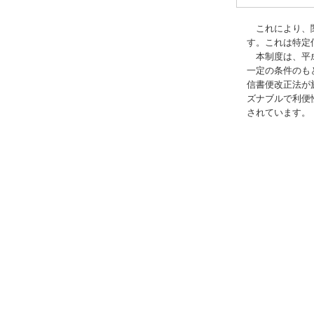
これにより、関
す。これは特定
本制度は、平成
一定の条件のも
信書便改正法が
ズナブルで利便
されています。