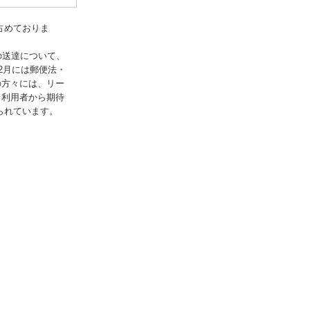
占めておりま
の送達について、
2月には郵便法・
の方々には、リー
、利用者から期待
られています。