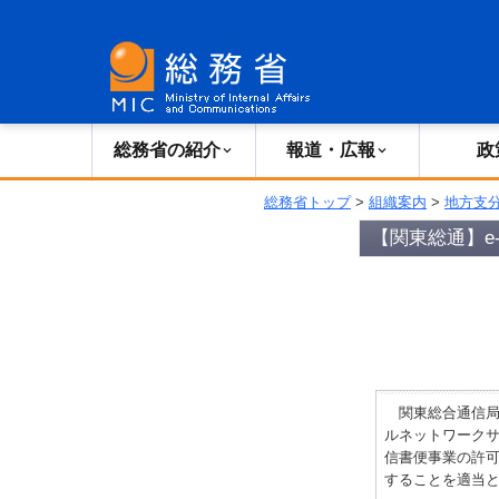
総務省の紹介
広報・報道
総務省の紹介
報道・広報
政
総務省トップ
>
組織案内
>
地方支
【関東総通】e-
関東総合通信局
ルネットワーク
信書便事業の許可
することを適当と