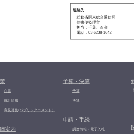
連絡先
総務省関東総合通信局
信書便監理官
担当：千葉、百瀬
電話：03-6238-1642
策
予算・決算
白書
予算
統計情報
決算
意見募集(パブリックコメント）
申請・手続
織案内
調達情報・電子入札