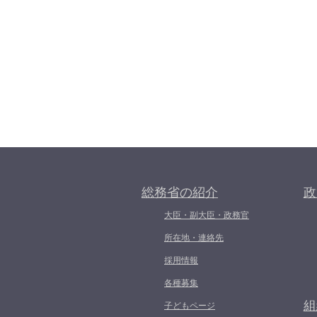
総務省の紹介
政
大臣・副大臣・政務官
所在地・連絡先
採用情報
各種募集
組
子どもページ