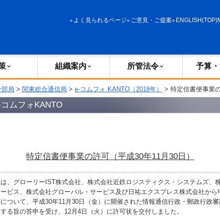
政策
組織案内
所管法令
予算・決算
よく見られるページ
ご意見・ご提案
ENGLISH(TOP)
策
組織案内
所管法令
予算・
分部局
>
関東総合通信局
>
e-コムフォ KANTO（2018年）
> 特定信書便事業の
コムフォKANTO
特定信書便事業の許可（平成30年11月30日）
は、グローリーIST株式会社、株式会社近鉄ロジスティクス・システムズ、
サービス、株式会社グローバル・サービス及び日祐エクスプレス株式会社から
について、平成30年11月30日（金）に開催された情報通信行政・郵政行政
する旨の答申を受け、12月4日（火）に許可状を交付しました。