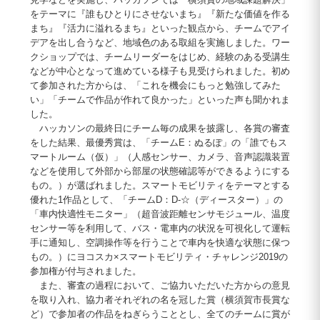
をテーマに『誰もひとりにさせないまち』『新たな価値を作る
まち』『活力に溢れるまち』といった観点から、チームでアイ
デアを出し合うなど、地域色のある取組を実施しました。ワー
クショップでは、チームリーダーをはじめ、経験のある受講生
などが中心となって進めている様子も見受けられました。初め
て参加された方からは、「これを機会にもっと勉強してみた
い」「チームで作品が作れて良かった」といった声も聞かれま
した。
ハッカソンの最終日にチーム毎の成果を披露し、各賞の審査
をした結果、最優秀賞は、「チームE：ぬるぽ」の「誰でもス
マートルーム（仮）」（人感センサー、カメラ、音声認識装置
などを使用して外部から部屋の状態確認等ができるようにする
もの。）が選ばれました。スマートモビリティをテーマとする
優れた1作品として、「チームD：D-☆（ディースター）」の
「車内快適性モニター」（超音波距離センサモジュール、温度
センサー等を利用して、バス・電車内の状況を可視化して運転
手に通知し、空調操作等を行うことで車内を快適な状態に保つ
もの。）にヨコスカ×スマートモビリティ・チャレンジ2019の
参加権が付与されました。
また、審査の過程において、ご協力いただいた方からの意見
を取り入れ、協力者それぞれの名を冠した賞（横須賀市長賞な
ど）で参加者の作品をねぎらうこととし、全てのチームに賞が