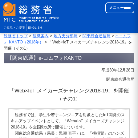
メニュー
ご意見・ご提案
ENGLISH
総務省トップ
>
組織案内
>
地方支分部局
>
関東総合通信局
>
e-コムフ
ォ KANTO（2018年）
> 「Web×IoT メイカーズチャレンジ2018-19」を
開催（その1）
【関東総通】e-コムフォKANTO
平成30年12月28日
関東総合通信局
「Web×IoT メイカーズチャレンジ2018-19」を開催
（その1）
総務省では、学生や若手エンジニアを対象としたIoT開発のス
キルアップイベントとして、「Web×IoT メイカーズチャレンジ
2018-19」を全国9カ所で開催しています。
関東総合通信局（局長：黒瀬 泰平）は、「横須賀」のハンズ