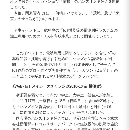
オン講習会とハッカソン及び「前橋」のハンズオン講習会を開催
しました。
今後、関東管内では、「前橋」ハッカソン、「茨城」及び「東
京」の全日程が開催されます。
※本イベントは、総務省の「IoT機器等の電波利用システムの
適正利用のためのICT人材育成事業」として開催しています。
このイベントは、電波利用に関するリテラシーを含むIoTの
基礎知識・技能を習得するための「ハンズオン講習会（2日
間）」と、 その習得技術を活用した成果発表としてチームで
IoT作品のプロトタイプを創作する「ハッカソン（2日間）」の
二本立てで構成されるIoT体験型のプログラムです。
《Web×IoT メイカーズチャレンジ2018-19 in 横須賀》
横須賀会場では、市内の中学生、大学生・社会人が参加し
て、11月17日（土曜日）と18日（日曜日）に参加者29名によ
り「ハンズオン講習会」、12月8日（土曜日）と9日（日曜
日）に参加者24名によりハッカソンが開催されました。
同会場のハンズオン講習会では、地元に研究施設をもつ株式
会社横須賀テレコムリサーチパークでの無線設備の説明や施設
見学などを実施し、ハッカソンでは「横須賀の地域課題解決」