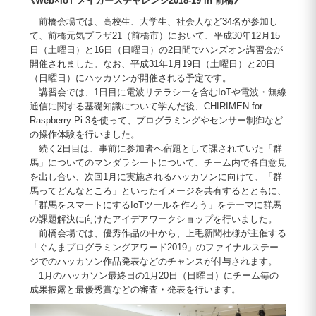
《Web×IoT メイカーズチャレンジ2018-19 in 前橋》
前橋会場では、高校生、大学生、社会人など34名が参加し
て、前橋元気プラザ21（前橋市）において、平成30年12月15
日（土曜日）と16日（日曜日）の2日間でハンズオン講習会が
開催されました。なお、平成31年1月19日（土曜日）と20日
（日曜日）にハッカソンが開催される予定です。
講習会では、1日目に電波リテラシーを含むIoTや電波・無線
通信に関する基礎知識について学んだ後、CHIRIMEN for
Raspberry Pi 3を使って、プログラミングやセンサー制御など
の操作体験を行いました。
続く2日目は、事前に参加者へ宿題として課されていた「群
馬」についてのマンダラシートについて、チーム内で各自意見
を出し合い、次回1月に実施されるハッカソンに向けて、「群
馬ってどんなところ」といったイメージを共有するとともに、
「群馬をスマートにするIoTツールを作ろう」をテーマに群馬
の課題解決に向けたアイデアワークショップを行いました。
前橋会場では、優秀作品の中から、上毛新聞社様が主催する
「ぐんまプログラミングアワード2019」のファイナルステー
ジでのハッカソン作品発表などのチャンスが付与されます。
1月のハッカソン最終日の1月20日（日曜日）にチーム毎の
成果披露と最優秀賞などの審査・発表を行います。