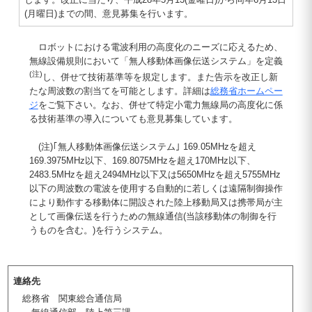
(月曜日)までの間、意見募集を行います。
ロボットにおける電波利用の高度化のニーズに応えるため、
無線設備規則において「無人移動体画像伝送システム」を定義
(注)
し、併せて技術基準等を規定します。また告示を改正し新
たな周波数の割当てを可能とします。詳細は
総務省ホームペー
ジ
をご覧下さい。なお、併せて特定小電力無線局の高度化に係
る技術基準の導入についても意見募集しています。
(注)｢無人移動体画像伝送システム｣ 169.05MHzを超え
169.3975MHz以下、169.8075MHzを超え170MHz以下、
2483.5MHzを超え2494MHz以下又は5650MHzを超え5755MHz
以下の周波数の電波を使用する自動的に若しくは遠隔制御操作
により動作する移動体に開設された陸上移動局又は携帯局が主
として画像伝送を行うための無線通信(当該移動体の制御を行
うものを含む。)を行うシステム。
連絡先
総務省 関東総合通信局