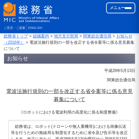
メニュー
ご意見・ご提案
ENGLISH
総務省トップ
>
組織案内
>
地方支分部局
>
関東総合通信局
>
お知らせ
（2016年）
> 電波法施行規則の一部を改正する省令案等に係る意見募集
について
お知らせ
平成28年5月13日
関東総合通信局
電波法施行規則の一部を改正する省令案等に係る意見
募集について
《ロボットにおける電波利用の高度化に係る制度整備》
総務省は、ロボット(ドローンや無人重機等)における画像伝送
等を行うための無線局を制度化するために省令及び告示等を改正
します。改正に当たり、平成28年5月13(金曜日)から同年6月13日