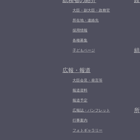
総務省の紹介
政
大臣・副大臣・政務官
所在地・連絡先
採用情報
各種募集
組
子どもページ
広報・報道
大臣会見・発言等
報道資料
報道予定
所
広報誌・パンフレット
行事案内
フォトギャラリー