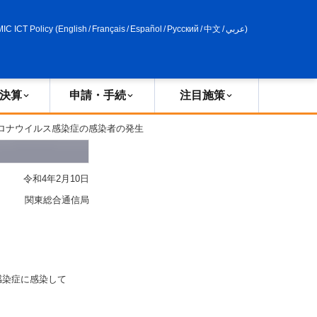
申請・手続
政策評価
MIC ICT Policy
(
English
/
Français
/
Español
/
Русский
/
中文
/
عربي
)
決算
申請・手続
注目施策
コロナウイルス感染症の感染者の発生
令和4年2月10日
関東総合通信局
感染症に感染して