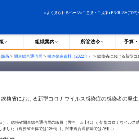
政策
組織案内
所管法令
予算・決算
よく見られるページ
ご意見・ご提案
ENGLISH(TOP)
策
組織案内
所管法令
予算・
分部局
>
関東総合通信局
>
報道発表資料（2022年）
> 総務省における新型
総務省における新型コロナウイルス感染症の感染者の発生
日）、総務省関東総合通信局の職員（男性、四十代）が新型コロナウイルス
しました（総務省全体では126例目、関東総合通信局では7例目）。