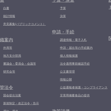
策
予算・決算
白書
予算
統計情報
決算
意見募集(パブリックコメント）
申請・手続
織案内
調達情報・電子入札
外局等
申請・届出等の手続案内
地方支分部局
個人情報保護
審議会・委員会・会議等
法令適用事前確認手続
研究会等
公文書管理
情報公開
管法令
公益通報者保護・コンプライアンス
国会提出法案
災害用備蓄食品の提供
新規制定・改正法令・告示