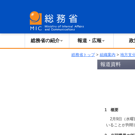
総務省の紹介
広報・報道
総務省の紹介
報道・広報
政
総務省トップ
>
組織案内
>
地方支
報道資料
1 概要
2月9日（水曜
いることが判明