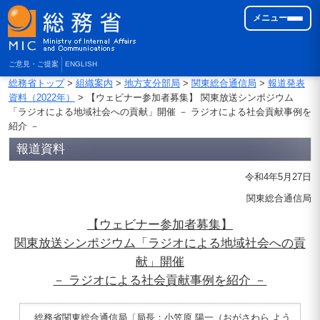
メニュー
ご意見・ご提案
ENGLISH
総務省トップ
>
組織案内
>
地方支分部局
>
関東総合通信局
>
報道発表
資料（2022年）
> 【ウェビナー参加者募集】 関東放送シンポジウム
「ラジオによる地域社会への貢献」開催 － ラジオによる社会貢献事例を
紹介 －
報道資料
令和4年5月27日
関東総合通信局
【ウェビナー参加者募集】
関東放送シンポジウム「ラジオによる地域社会への貢
献」開催
－ ラジオによる社会貢献事例を紹介 －
総務省関東総合通信局〔局長：小笠原 陽一（おがさわら よう