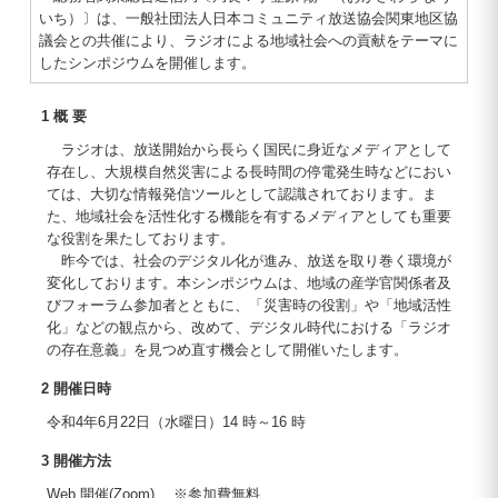
いち）〕は、一般社団法人日本コミュニティ放送協会関東地区協
議会との共催により、ラジオによる地域社会への貢献をテーマに
したシンポジウムを開催します。
1 概 要
ラジオは、放送開始から長らく国民に身近なメディアとして
存在し、大規模自然災害による長時間の停電発生時などにおい
ては、大切な情報発信ツールとして認識されております。ま
た、地域社会を活性化する機能を有するメディアとしても重要
な役割を果たしております。
昨今では、社会のデジタル化が進み、放送を取り巻く環境が
変化しております。本シンポジウムは、地域の産学官関係者及
びフォーラム参加者とともに、「災害時の役割」や「地域活性
化」などの観点から、改めて、デジタル時代における「ラジオ
の存在意義」を見つめ直す機会として開催いたします。
2 開催日時
令和4年6月22日（水曜日）14 時～16 時
3 開催方法
Web 開催(Zoom) ※参加費無料