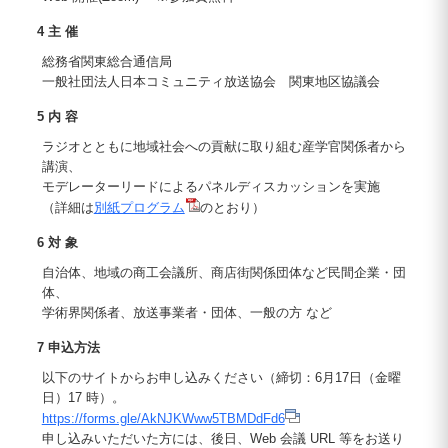
4 主 催
総務省関東総合通信局
一般社団法人日本コミュニティ放送協会 関東地区協議会
5 内 容
ラジオとともに地域社会への貢献に取り組む産学官関係者から
講演、
モデレーターリードによるパネルディスカッションを実施
（詳細は
別紙プログラム
のとおり）
6 対 象
自治体、地域の商工会議所、商店街関係団体など民間企業・団
体、
学術界関係者、放送事業者・団体、一般の方 など
7 申込方法
以下のサイトからお申し込みください（締切：6月17日（金曜
日）17 時）。
https://forms.gle/AkNJKWww5TBMDdFd6
申し込みいただいた方には、後日、Web 会議 URL 等をお送り