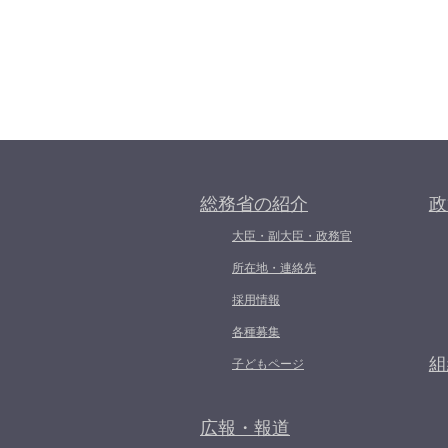
総務省の紹介
政
大臣・副大臣・政務官
所在地・連絡先
採用情報
各種募集
組
子どもページ
広報・報道