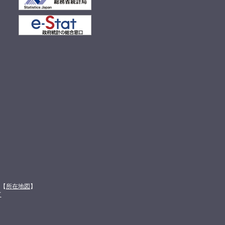
館【
所在地図
】
て