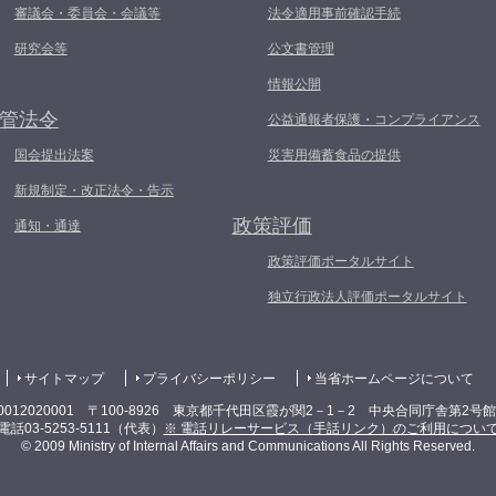
審議会・委員会・会議等
法令適用事前確認手続
研究会等
公文書管理
情報公開
管法令
公益通報者保護・コンプライアンス
国会提出法案
災害用備蓄食品の提供
新規制定・改正法令・告示
政策評価
通知・通達
政策評価ポータルサイト
独立行政法人評価ポータルサイト
サイトマップ
プライバシーポリシー
当省ホームページについて
0012020001 〒100-8926 東京都千代田区霞が関2－1－2 中央合同庁舎第2号
電話03-5253-5111（代表）
※ 電話リレーサービス（手話リンク）のご利用につい
© 2009 Ministry of Internal Affairs and Communications All Rights Reserved.