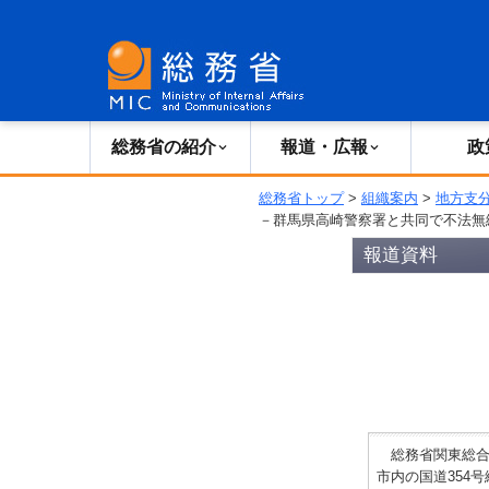
総務省の紹介
広報・報道
総務省の紹介
報道・広報
政
総務省トップ
>
組織案内
>
地方支
－群馬県高崎警察署と共同で不法無
報道資料
総務省関東総合通
市内の国道354