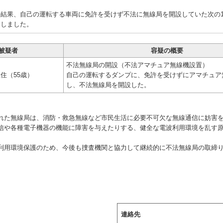
結果、自己の運転する車両に免許を受けず不法に無線局を開設していた次の1
発しました。
被疑者
容疑の概要
不法無線局の開設（不法アマチュア無線機設置）
住（55歳）
自己の運転するダンプに、免許を受けずにアマチュア
し、不法無線局を開設した。
】
た無線局は、消防・救急無線など市民生活に必要不可欠な無線通信に妨害
信や各種電子機器の機能に障害を与えたりする、健全な電波利用環境を乱す
用環境保護のため、今後も捜査機関と協力して継続的に不法無線局の取締
連絡先