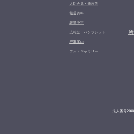
大臣会見・発言等
報道資料
報道予定
所
広報誌・パンフレット
行事案内
フォトギャラリー
法人番号200