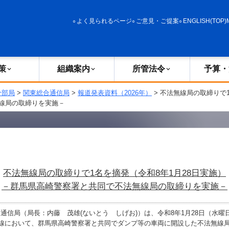
政策
組織案内
所管法令
予算・決算
よく見られるページ
ご意見・ご提案
ENGLISH(TOP)
策
組織案内
所管法令
予算・
分部局
>
関東総合通信局
>
報道発表資料（2026年）
> 不法無線局の取締りで
線局の取締りを実施－
不法無線局の取締りで1名を摘発（令和8年1月28日実施）
－群馬県高崎警察署と共同で不法無線局の取締りを実施－
信局（局長：内藤 茂雄(ないとう しげお)）は、令和8年1月28日（水曜
号線において、群馬県高崎警察署と共同でダンプ等の車両に開設した不法無線