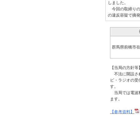
しました。
今回の取締りの
の違反容疑で摘
群馬県前橋市在
【当局の方針等
不法に開設され
ビ・ラジオの受
す。
当局では電波利
ます。
【参考資料】