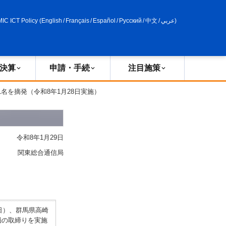
申請・手続
政策評価
MIC ICT Policy
(
English
/
Français
/
Español
/
Русский
/
中文
/
عربي
)
決算
申請・手続
注目施策
1名を摘発（令和8年1月28日実施）
令和8年1月29日
関東総合通信局
日）、群馬県高崎
局の取締りを実施