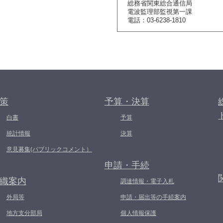
総務省関東総合通信局
電波監理部監視第一課
電話：03-6238-1810
策
予算・決算
白書
予算
統計情報
決算
意見募集(パブリックコメント）
申請・手続
織案内
調達情報・電子入札
外局等
申請・届出等の手続案内
地方支分部局
個人情報保護