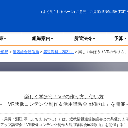
政策
組織案内
所管法令
予算・決算
よく見られるページ
ご意見・ご提案
ENGLISH(TOP)
策
組織案内
所管法令
予算・
分部局
>
近畿総合通信局
>
報道資料（2021）
> 楽しく学ぼう！VRの作り方
楽しく学ぼう！VRの作り方、使い方
－「VR映像コンテンツ制作＆活用講習会in和歌山」を開催
（局長：淵江 淳（ふちえ あつし））は、近畿情報通信協議会との共催によ
アップ講習会「VR映像コンテンツ制作＆活用講習会in和歌山」を開催する