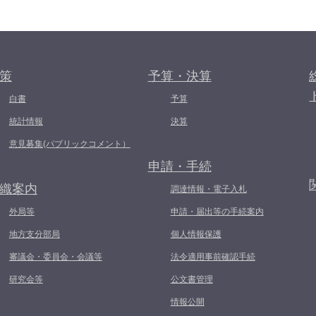
策
予算・決算
白書
予算
統計情報
決算
意見募集(パブリックコメント）
申請・手続
織案内
調達情報・電子入札
外局等
申請・届出等の手続案内
地方支分部局
個人情報保護
審議会・委員会・会議等
法令適用事前確認手続
研究会等
公文書管理
情報公開