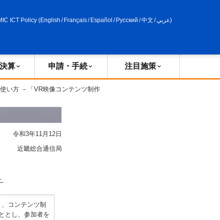
申請・手続
政策評価
MIC ICT Policy
(
English
/
Français
/
Español
/
Русский
/
中文
/
عربي
)
決算
申請・手続
注目施策
、使い方 －「VR映像コンテンツ制作
令和3年11月12日
近畿総合通信局
－
り、コンテンツ制
こととし、参加者を