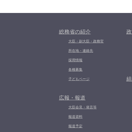
総務省の紹介
政
大臣・副大臣・政務官
所在地・連絡先
採用情報
各種募集
組
子どもページ
広報・報道
大臣会見・発言等
報道資料
報道予定