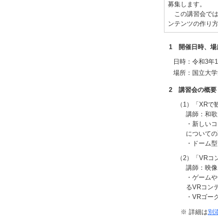
募集します。
この講習会では
ンテンツの作り
1 開催日時、場
日時：令和3年12
場所：国立大学
2 講習会の概要
（1）「XR
講師：和歌
・新しいコ
についての
・ドーム型
（2）「VR
講師：映像
・ゲームや
るVRコン
・VRゴー
※ 詳細は
別