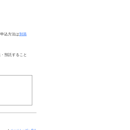
び申込方法は
別添
供・預託すること