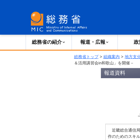
総務省の紹介
広報・報道
総務省の紹介
報道・広報
政
総務省トップ
>
組織案内
>
地方支
＆活用講習会in和歌山」を開催－
報道資料
近畿総合通信局
作のためのスキル