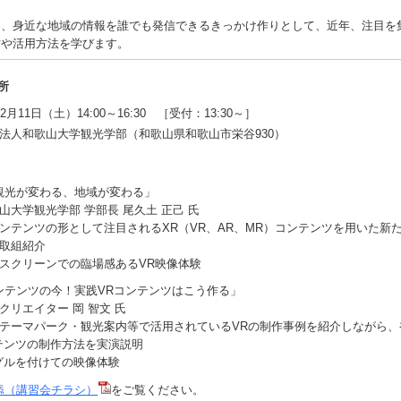
、身近な地域の情報を誰でも発信できるきっかけ作りとして、近年、注目を集
方や活用方法を学びます。
所
月11日（土）14:00～16:30 ［受付：13:30～］
法人和歌山大学観光学部（和歌山県和歌山市栄谷930）
で観光が変わる、地域が変わる」
山大学観光学部 学部長 尾久土 正己 氏
ンテンツの形として注目されるXR（VR、AR、MR）コンテンツを用いた新
取組紹介
スクリーンでの臨場感あるVR映像体験
コンテンツの今！実践VRコンテンツはこう作る」
クリエイター 岡 智文 氏
テーマパーク・観光案内等で活用されているVRの制作事例を紹介しながら、
テンツの制作方法を実演説明
グルを付けての映像体験
添（講習会チラシ）
をご覧ください。