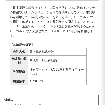
日本電通株式会社（本社：大阪市港区）では、通信インフラ
の構築やシステムソリューションの提供を行っており、本無線
局を活用して、自社技術の向上を図ると共に、ローカル5Gの
有用性を体感することができる共創ラボを開設することで、パ
ートナー企業等のユースケースの検証と課題を解決するための
ローカル5G導入支援と運用・保守サービスの提供を目指しま
す。
【無線局の概要】
免許人名
日本電通株式会社
無線局の種
基地局、陸上移動局
別
神戸市中央区（KOBEモビリティフィー
設置場所
ルド）
周波数帯
4.7GHz帯
連絡先