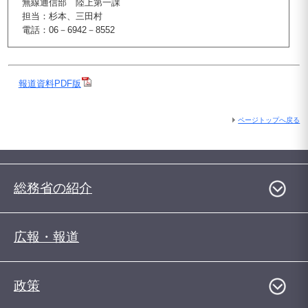
無線通信部 陸上第一課
担当：杉本、三田村
電話：06－6942－8552
報道資料PDF版
ページトップへ戻る
総務省の紹介
広報・報道
政策