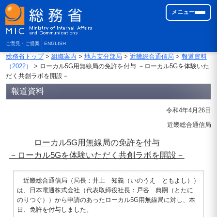
メニュー
ご意見・ご提案
ENGLISH
総務省トップ
>
組織案内
>
地方支分部局
>
近畿総合通信局
>
報道資料
（2022）
> ローカル5G用無線局の免許を付与 －ローカル5Gを体験いた
だく共創ラボを開設－
報道資料
令和4年4月26日
近畿総合通信局
ローカル5G用無線局の免許を付与
－ローカル5Gを体験いただく共創ラボを開設－
近畿総合通信局（局長：井上 知義（いのうえ ともよし））
は、日本電通株式会社（代表取締役社長：戸谷 典嗣（とたに
のりつぐ））から申請のあったローカル5G用無線局に対し、本
日、免許を付与しました。