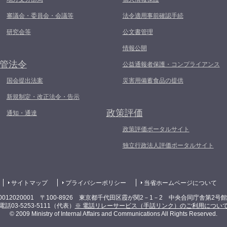
審議会・委員会・会議等
法令適用事前確認手続
研究会等
公文書管理
情報公開
管法令
公益通報者保護・コンプライアンス
国会提出法案
災害用備蓄食品の提供
新規制定・改正法令・告示
政策評価
通知・通達
政策評価ポータルサイト
独立行政法人評価ポータルサイト
サイトマップ
プライバシーポリシー
当省ホームページについて
0012020001 〒100-8926 東京都千代田区霞が関2－1－2 中央合同庁舎第2号
電話03-5253-5111（代表）
※ 電話リレーサービス（手話リンク）のご利用につい
© 2009 Ministry of Internal Affairs and Communications All Rights Reserved.