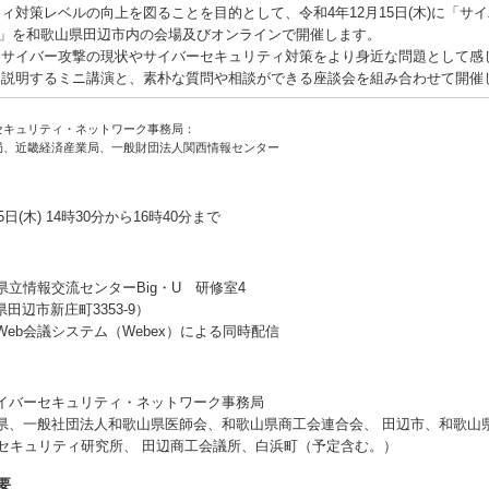
ィ対策レベルの向上を図ることを目的として、令和4年12月15日(木)に「サ
南」を和歌山県田辺市内の会場及びオンラインで開催します。
サイバー攻撃の現状やサイバーセキュリティ対策をより身近な問題として感
く説明するミニ講演と、素朴な質問や相談ができる座談会を組み合わせて開催
セキュリティ・ネットワーク事務局：
局、近畿経済産業局、一般財団法人関西情報センター
5日(木) 14時30分から16時40分まで
立情報交流センターBig・U 研修室4
田辺市新庄町3353-9）
eb会議システム（Webex）による同時配信
イバーセキュリティ・ネットワーク事務局
県、一般社団法人和歌山県医師会、和歌山県商工会連合会、 田辺市、和歌山
報セキュリティ研究所、 田辺商工会議所、白浜町（予定含む。）
要