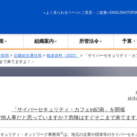
政策
組織案内
所管法令
予算・決算
よく見られるページ
ご意見・ご提案
ENGLISH(TOP)
策
組織案内
所管法令
予算・
分部局
>
近畿総合通信局
>
報道資料（2022）
> 「サイバーセキュリティ・カ
まで来てますよ！－
経済
「サイバーセキュリティ・カフェin紀南」を開催
だ他人事だと思っていますか？危険はすぐそこまで来てます
※
キュリティ・ネットワーク事務局
は、地元の企業や団体等のサイバーセキ