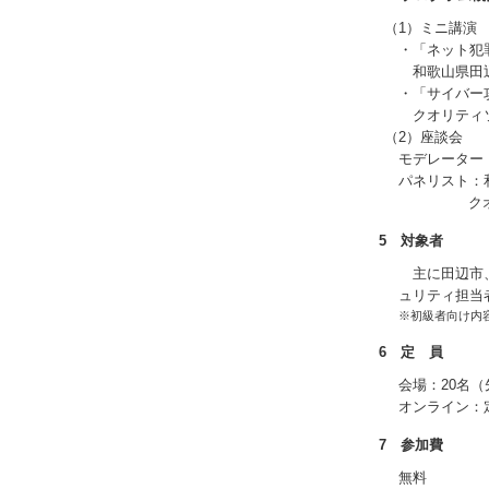
（1）ミニ講演
・「ネット犯
和歌山県田
・「サイバー
クオリティ
（2）座談会
モデレーター
パネリスト：
クオ
5 対象者
主に田辺市、
ュリティ担当
※初級者向け内
6 定 員
会場：20名
オンライン：
7 参加費
無料