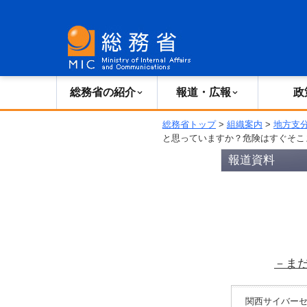
総務省の紹介
広報・報道
総務省の紹介
報道・広報
政
総務省トップ
>
組織案内
>
地方支
と思っていますか？危険はすぐそこ
報道資料
－ま
関西サイバーセ