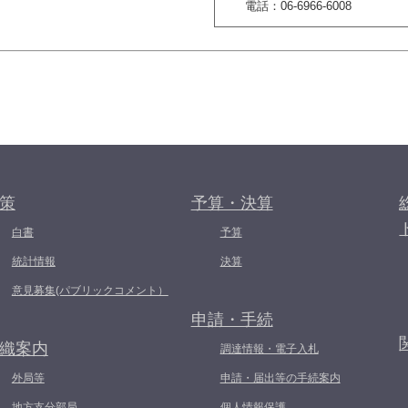
電話：06-6966-6008
策
予算・決算
白書
予算
統計情報
決算
意見募集(パブリックコメント）
申請・手続
織案内
調達情報・電子入札
外局等
申請・届出等の手続案内
地方支分部局
個人情報保護