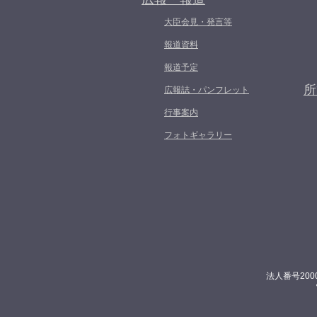
大臣会見・発言等
報道資料
報道予定
所
広報誌・パンフレット
行事案内
フォトギャラリー
法人番号200