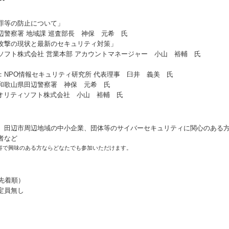
罪等の防止について」
辺警察署 地域課 巡査部長 神保 元希 氏
攻撃の現状と最新のセキュリティ対策」
ソフト株式会社 営業本部 アカウントマネージャー 小山 裕輔 氏
：NPO情報セキュリティ研究所 代表理事 臼井 義美 氏
和歌山県田辺警察署 神保 元希 氏
リティソフト株式会社 小山 裕輔 氏
田辺市周辺地域の中小企業、団体等のサイバーセキュリティに関心のある方
者など
容で興味のある方ならどなたでも参加いただけます。
（先着順）
定員無し