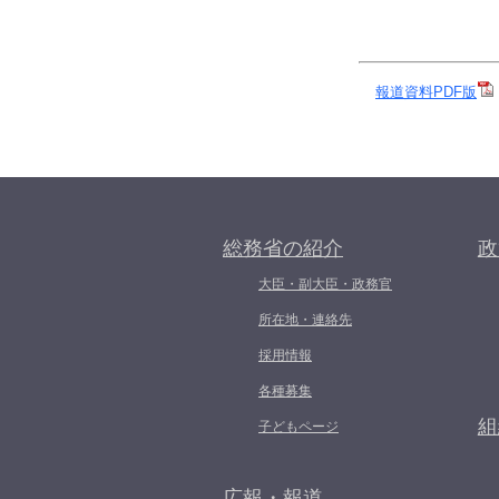
報道資料PDF版
総務省の紹介
政
大臣・副大臣・政務官
所在地・連絡先
採用情報
各種募集
組
子どもページ
広報・報道