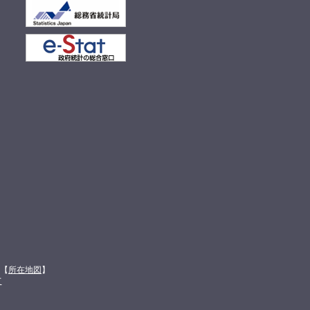
館【
所在地図
】
て