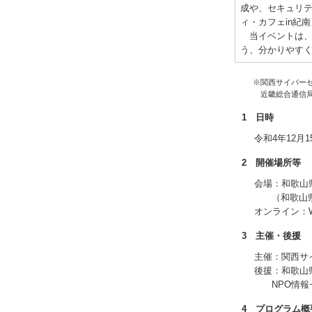
成や、セキュリテ
ィ・カフェin紀
当イベントは、
う、分かりやす
※関西サイバー
近畿総合通信
1 日時
令和4年12月1
2 開催場所等
会場：和歌山県
（和歌山県
オンライン：W
3 主催・後援
主催：関西サ
後援：和歌山
NPO情
4 プログラム概