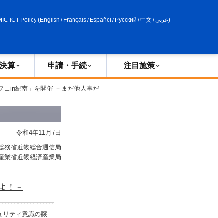
申請・手続
政策評価
MIC ICT Policy
(
English
/
Français
/
Español
/
Русский
/
中文
/
عربي
)
決算
申請・手続
注目施策
フェin紀南」を開催 －まだ他人事だ
令和4年11月7日
総務省近畿総合通信局
産業省近畿経済産業局
よ！－
ュリティ意識の醸