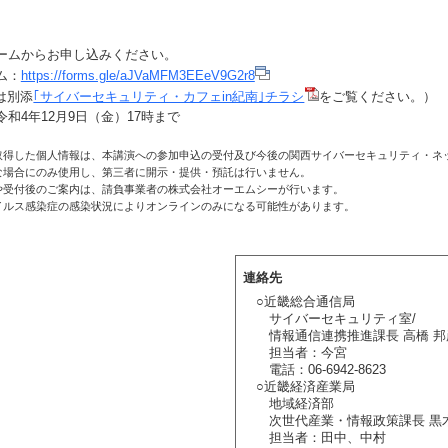
ームからお申し込みください。
ム：
https://forms.gle/aJVaMFM3EEeV9G2r8
は別添
｢サイバーセキュリティ・カフェin紀南｣チラシ
をご覧ください。）
和4年12月9日（金）17時まで
取得した個人情報は、本講演への参加申込の受付及び今後の関西サイバーセキュリティ・ネ
な場合にのみ使用し、第三者に開示・提供・預託は行いません。
や受付後のご案内は、請負事業者の株式会社オーエムシーが行います。
イルス感染症の感染状況によりオンラインのみになる可能性があります。
連絡先
○近畿総合通信局
サイバーセキュリティ室/
情報通信連携推進課長 高橋 邦
担当者：今宮
電話：06-6942-8623
○近畿経済産業局
地域経済部
次世代産業・情報政策課長 黒木
担当者：田中、中村