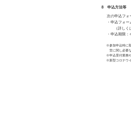
8 申込方法等
次の申込フォ
・申込フォー
（詳しく
・申込期限：令
※参加申込時に
営に関し必要
※申込受付業務
※新型コロナウ