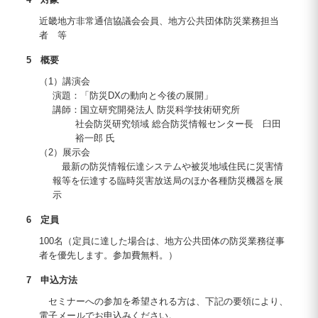
近畿地方非常通信協議会会員、地方公共団体防災業務担当
者 等
5 概要
（1）講演会
演題：「防災DXの動向と今後の展開」
講師：国立研究開発法人 防災科学技術研究所
社会防災研究領域 総合防災情報センター長 臼田
裕一郎 氏
（2）展示会
最新の防災情報伝達システムや被災地域住民に災害情
報等を伝達する臨時災害放送局のほか各種防災機器を展
示
6 定員
100名（定員に達した場合は、地方公共団体の防災業務従事
者を優先します。参加費無料。）
7 申込方法
セミナーへの参加を希望される方は、下記の要領により、
電子メールでお申込みください。