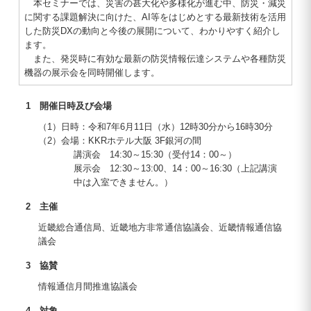
本セミナーでは、災害の甚大化や多様化が進む中、防災・減災
に関する課題解決に向けた、AI等をはじめとする最新技術を活用
した防災DXの動向と今後の展開について、わかりやすく紹介し
ます。
また、発災時に有効な最新の防災情報伝達システムや各種防災
機器の展示会を同時開催します。
1 開催日時及び会場
（1）日時：令和7年6月11日（水）12時30分から16時30分
（2）会場：KKRホテル大阪 3F銀河の間
講演会 14:30～15:30（受付14：00～）
展示会 12:30～13:00、14：00～16:30（上記講演
中は入室できません。）
2 主催
近畿総合通信局、近畿地方非常通信協議会、近畿情報通信協
議会
3 協賛
情報通信月間推進協議会
4 対象