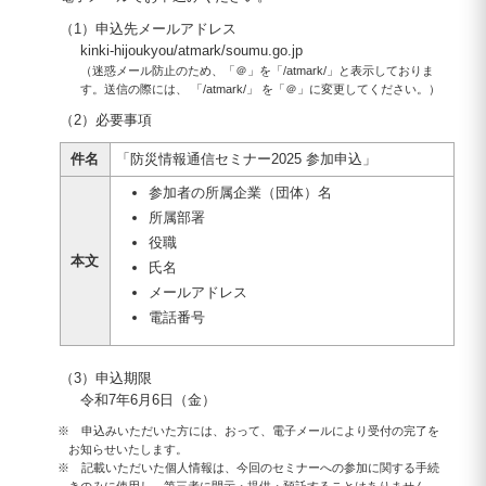
（1）申込先メールアドレス
kinki-hijoukyou/atmark/soumu.go.jp
（迷惑メール防止のため、「＠」を「/atmark/」と表示しておりま
す。送信の際には、 「/atmark/」 を「＠」に変更してください。）
（2）必要事項
件名
「防災情報通信セミナー2025 参加申込」
参加者の所属企業（団体）名
所属部署
役職
本文
氏名
メールアドレス
電話番号
（3）申込期限
令和7年6月6日（金）
※ 申込みいただいた方には、おって、電子メールにより受付の完了を
お知らせいたします。
※ 記載いただいた個人情報は、今回のセミナーへの参加に関する手続