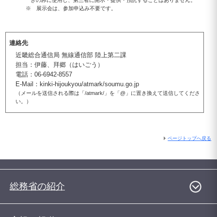
きのみに使用し、第三者に開示・提供・預託することはありません。
※ 展示会は、参加申込み不要です。
連絡先
近畿総合通信局 無線通信部 陸上第二課
担当：伊藤、拜郷（はいごう）
電話：06-6942-8557
E-Mail：kinki-hijoukyou/atmark/soumu.go.jp
（メールを送信される際は「/atmark/」を「@」に置き換えて送信してくださ
い。）
ページトップへ戻る
総務省の紹介