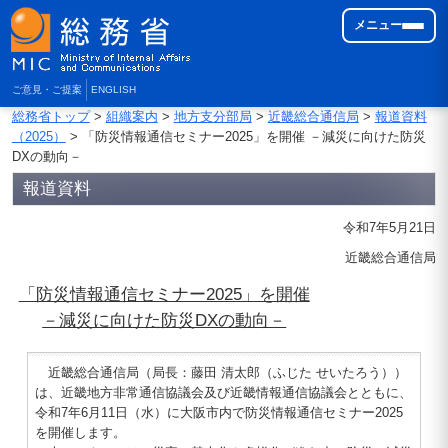
メニュー
ご意見・ご提案
ENGLISH
総務省トップ
>
組織案内
>
地方支分部局
>
近畿総合通信局
>
報道資料
（2025）
> 「防災情報通信セミナー2025」を開催 －減災に向けた防災
DXの動向－
報道資料
令和7年5月21日
近畿総合通信局
「防災情報通信セミナー2025」を開催
－減災に向けた防災DXの動向－
近畿総合通信局（局長：藤田 清太郎（ふじた せいたろう））
は、近畿地方非常通信協議会及び近畿情報通信協議会とともに、
令和7年6月11日（水）に大阪市内で防災情報通信セミナー2025
を開催します。