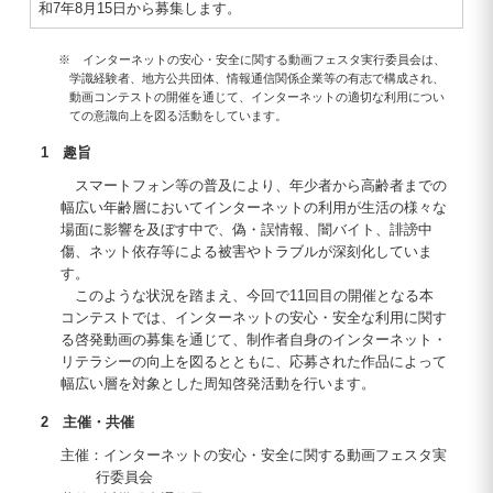
和7年8月15日から募集します。
※ インターネットの安心・安全に関する動画フェスタ実行委員会は、
学識経験者、地方公共団体、情報通信関係企業等の有志で構成され、
動画コンテストの開催を通じて、インターネットの適切な利用につい
ての意識向上を図る活動をしています。
1 趣旨
スマートフォン等の普及により、年少者から高齢者までの
幅広い年齢層においてインターネットの利用が生活の様々な
場面に影響を及ぼす中で、偽・誤情報、闇バイト、誹謗中
傷、ネット依存等による被害やトラブルが深刻化していま
す。
このような状況を踏まえ、今回で11回目の開催となる本
コンテストでは、インターネットの安心・安全な利用に関す
る啓発動画の募集を通じて、制作者自身のインターネット・
リテラシーの向上を図るとともに、応募された作品によって
幅広い層を対象とした周知啓発活動を行います。
2 主催・共催
主催：インターネットの安心・安全に関する動画フェスタ実
行委員会