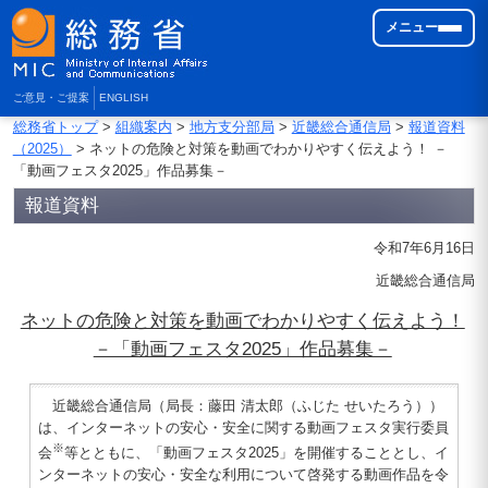
メニュー
ご意見・ご提案
ENGLISH
総務省トップ
>
組織案内
>
地方支分部局
>
近畿総合通信局
>
報道資料
（2025）
> ネットの危険と対策を動画でわかりやすく伝えよう！ －
「動画フェスタ2025」作品募集－
報道資料
令和7年6月16日
近畿総合通信局
ネットの危険と対策を動画でわかりやすく伝えよう！
－「動画フェスタ2025」作品募集－
近畿総合通信局（局長：藤田 清太郎（ふじた せいたろう））
は、インターネットの安心・安全に関する動画フェスタ実行委員
※
会
等とともに、「動画フェスタ2025」を開催することとし、イ
ンターネットの安心・安全な利用について啓発する動画作品を令