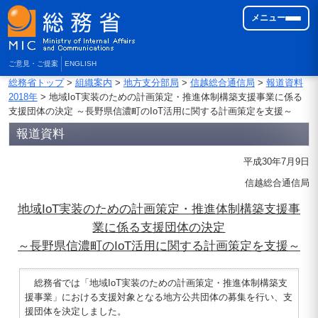
メニュー
ご意見・ご提案
ENGLISH
総務省トップ
>
組織案内
>
地方支分部局
>
信越総合通信局
>
報道資料
2018年
> 地域IoT実装のための計画策定・推進体制構築支援事業に係る
支援団体の決定 ～長野県信濃町のIoT活用に関する計画策定を支援～
報道資料
平成30年7月9日
信越総合通信局
地域IoT実装のための計画策定・推進体制構築支援事
業に係る支援団体の決定
～長野県信濃町のIoT活用に関する計画策定を支援～
総務省では「地域IoT実装のための計画策定・推進体制構築支
援事業」における支援対象となる地方公共団体の募集を行い、支
援団体を決定しました。