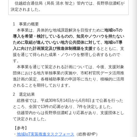
信越総合通信局（局長 清水 智之）管内では、長野県信濃町が
決定されました。
1 事業の概要
本事業は、具体的な地域課題解決を目指すために
地域IoTの
導入を希望・検討しているものの、知見やノウハウを持たない
ために取組が進んでいない地方公共団体に対して、地域IoT導
入に向けた計画策定及び推進体制構築を支援
するとともに、支
援を通じて得られた成果・ノウハウを整理し公表するもので
す。
本事業を通じて策定される計画については、今後、支援対象
団体における地方単独事業の実施や、市町村官民データ活用推
進計画の策定、各種補助事業の申請等に当たり、積極的に活用
されることを期待しております。
2 選定結果
総務省では、平成30年5月14日から6月8日まで公募を行った
ところ、全国で13件の応募があり、7件を決定しました。
信越管内からは長野県信濃町より応募があり、支援団体とし
て決定されました。
【参考】
・
地域IoT実装推進タスクフォース
（総務省HP）