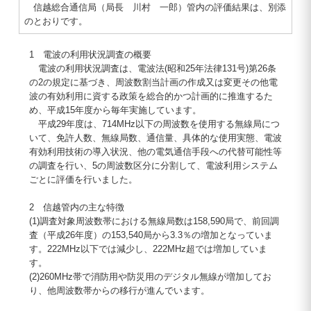
信越総合通信局（局長 川村 一郎）管内の評価結果は、別添
のとおりです。
1 電波の利用状況調査の概要
電波の利用状況調査は、電波法(昭和25年法律131号)第26条
の2の規定に基づき、周波数割当計画の作成又は変更その他電
波の有効利用に資する政策を総合的かつ計画的に推進するた
め、平成15年度から毎年実施しています。
平成29年度は、714MHz以下の周波数を使用する無線局につ
いて、免許人数、無線局数、通信量、具体的な使用実態、電波
有効利用技術の導入状況、他の電気通信手段への代替可能性等
の調査を行い、5の周波数区分に分割して、電波利用システム
ごとに評価を行いました。
2 信越管内の主な特徴
(1)調査対象周波数帯における無線局数は158,590局で、前回調
査（平成26年度）の153,540局から3.3％の増加となっていま
す。222MHz以下では減少し、222MHz超では増加していま
す。
(2)260MHz帯で消防用や防災用のデジタル無線が増加してお
り、他周波数帯からの移行が進んでいます。