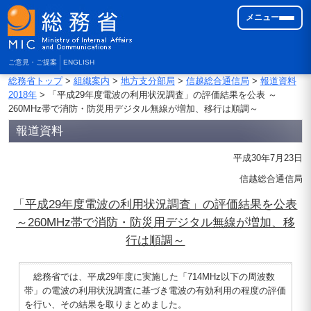
メニュー
ご意見・ご提案
ENGLISH
総務省トップ
>
組織案内
>
地方支分部局
>
信越総合通信局
>
報道資料
2018年
> 「平成29年度電波の利用状況調査」の評価結果を公表 ～
260MHz帯で消防・防災用デジタル無線が増加、移行は順調～
報道資料
平成30年7月23日
信越総合通信局
「平成29年度電波の利用状況調査」の評価結果を公表
～260MHz帯で消防・防災用デジタル無線が増加、移
行は順調～
総務省では、平成29年度に実施した「714MHz以下の周波数
帯」の電波の利用状況調査に基づき電波の有効利用の程度の評価
を行い、その結果を取りまとめました。