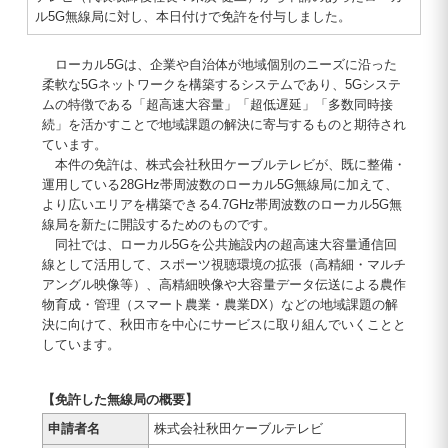
ル5G無線局に対し、本日付けで免許を付与しました。
ローカル5Gは、企業や自治体が地域個別のニーズに沿った
柔軟な5Gネットワークを構築するシステムであり、5Gシステ
ムの特徴である「超高速大容量」「超低遅延」「多数同時接
続」を活かすことで地域課題の解決に寄与するものと期待され
ています。
本件の免許は、株式会社秋田ケーブルテレビが、既に整備・
運用している28GHz帯周波数のローカル5G無線局に加えて、
より広いエリアを構築できる4.7GHz帯周波数のローカル5G無
線局を新たに開設するためのものです。
同社では、ローカル5Gを公共施設内の超高速大容量通信回
線として活用して、スポーツ視聴環境の拡張（高精細・マルチ
アングル映像等）、高精細映像や大容量データ伝送による農作
物育成・管理（スマート農業・農業DX）などの地域課題の解
決に向けて、秋田市を中心にサービスに取り組んでいくことと
しています。
【免許した無線局の概要】
申請者名
株式会社秋田ケーブルテレビ