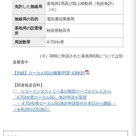
基地局1局及び陸上移動局（包括免許）
免許した無線局
（※）
無線局の目的
電気通信業務用
基地局の設置場
秋田県秋田市
所
周波数帯
4.7GHz帯
（※）同時に申請された基地局8局については別
途審査中
【別紙】ローカル5Gの概要(PDF:438KB)
【関連報道資料】
〇
リコーインダストリー及び秋田ケーブルテレビから
「4.7GHz帯ローカル5G」免許申請を受理
－ 4.7GHz帯ローカル5G免許申請受付を本日から開始 －
（令和2年12月18日）