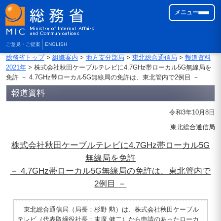
メニュー
ご意見・ご提案
ENGLISH
総務省トップ
>
組織案内
>
地方支分部局
>
東北総合通信局
>
報道資料
2021年
> 株式会社秋田ケーブルテレビに4.7GHz帯ローカル5G無線局を
免許 － 4.7GHz帯ローカル5G無線局の免許は、東北管内で2例目 －
報道資料
令和3年10月8日
東北総合通信局
株式会社秋田ケーブルテレビに4.7GHz帯ローカル5G
無線局を免許
－ 4.7GHz帯ローカル5G無線局の免許は、東北管内で
2例目 －
東北総合通信局（局長：杉野 勲）は、株式会社秋田ケーブル
テレビ（代表取締役社長：末廣 健二）から申請のあったローカ