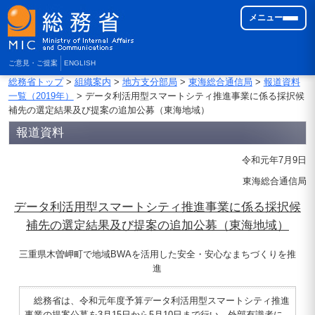
メニュー
ご意見・ご提案
ENGLISH
総務省トップ
>
組織案内
>
地方支分部局
>
東海総合通信局
>
報道資料
一覧（2019年）
> データ利活用型スマートシティ推進事業に係る採択候
補先の選定結果及び提案の追加公募（東海地域）
報道資料
令和元年7月9日
東海総合通信局
データ利活用型スマートシティ推進事業に係る採択候
補先の選定結果及び提案の追加公募（東海地域）
三重県木曽岬町で地域BWAを活用した安全・安心なまちづくりを推
進
総務省は、令和元年度予算データ利活用型スマートシティ推進
事業の提案公募を3月15日から5月10日まで行い、外部有識者に