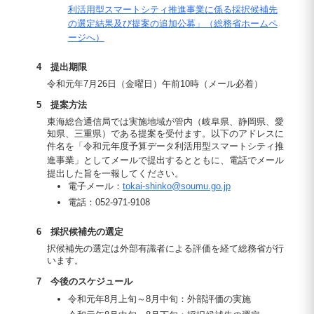
利活用型スマートシティ推進事業に係る採択候補先
の選定結果及び提案の追加公募」（総務省ホームペ
ージへ）
4 提出期限
令和元年7月26日（金曜日）午前10時（メール必着）
5 提案方法
東海総合通信局では実施地域が管内（岐阜県、静岡県、愛
知県、三重県）である提案を受付ます。以下のアドレスに
件名を
令和元年度予算データ利活用型スマートシティ推
進事業
としてメールで提出するとともに、電話でメール
提出した旨を一報してください。
電子メール：
tokai-shinko@soumu.go.jp
電話：052-971-9108
6 採択候補先の選定
択候補先の選定は外部有識者による評価を経て総務省が行
います。
7 今後のスケジュール
令和元年8月上旬～8月中旬：外部評価の実施