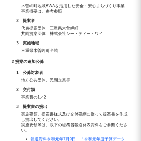
木曽岬町地域BWAを活用した安全・安心まちづくり事業
事業概要は、参考参照
2 提案者
代表提案団体 三重県木曽岬町
共同提案団体 株式会社シー・ティー・ワイ
3 実施地域
三重県木曽岬町全域
2 提案の追加公募
1 公募対象者
地方公共団体、民間企業等
2 交付額
事業費の1／2
3 提案書の提出
実施要領、提案書様式及び交付要綱に従って提案書を作成
し提出してください。
実施要領等は、以下の総務省報道発表資料をご参照くださ
い。
報道資料令和元年7月9日 「令和元年度予算データ