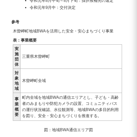
令和元年8月中旬～8月下旬：採択候補先の選定
令和元年9月中：交付決定
参考
木曽岬町地域BWAを活用した安全・安心まちづくり事業
表：事業概要
実
施
三重県木曽岬町
団
体
対
象
木曽岬町全域
地
域
町内全域を地域BWAの通信エリアとし、子ども・高齢
事
者のみまもりや防犯カメラの設置、コミュニティバス
業
概
の運行状況確認、水位観測等、地域BWAの多目的利用
要
を図り、安全・安心まちづくりを推進する。
図：地域BWA通信エリア図