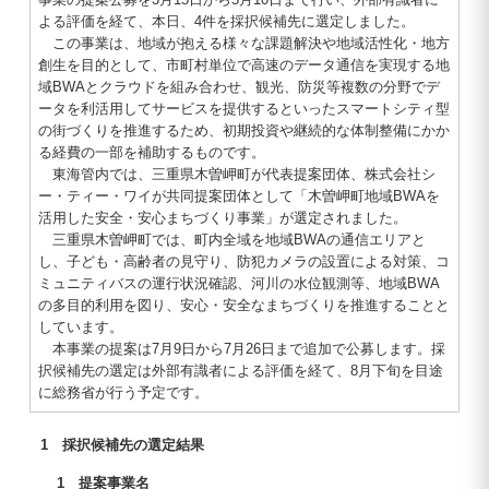
よる評価を経て、本日、4件を採択候補先に選定しました。
この事業は、地域が抱える様々な課題解決や地域活性化・地方
創生を目的として、市町村単位で高速のデータ通信を実現する地
域BWAとクラウドを組み合わせ、観光、防災等複数の分野でデ
ータを利活用してサービスを提供するといったスマートシティ型
の街づくりを推進するため、初期投資や継続的な体制整備にかか
る経費の一部を補助するものです。
東海管内では、三重県木曽岬町が代表提案団体、株式会社シ
ー・ティー・ワイが共同提案団体として
木曽岬町地域BWAを
活用した安全・安心まちづくり事業
が選定されました。
三重県木曽岬町では、町内全域を地域BWAの通信エリアと
し、子ども・高齢者の見守り、防犯カメラの設置による対策、コ
ミュニティバスの運行状況確認、河川の水位観測等、地域BWA
の多目的利用を図り、安心・安全なまちづくりを推進することと
しています。
本事業の提案は7月9日から7月26日まで追加で公募します。採
択候補先の選定は外部有識者による評価を経て、8月下旬を目途
に総務省が行う予定です。
1 採択候補先の選定結果
1 提案事業名