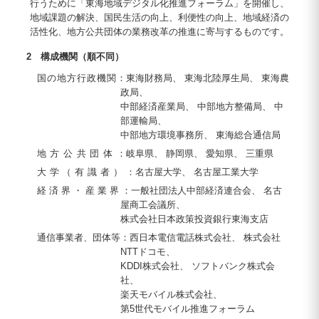
行うために「東海地域デジタル化推進フォーラム」を開催し、
地域課題の解決、国民生活の向上、利便性の向上、地域経済の
活性化、地方公共団体の業務改革の推進に寄与するものです。
2 構成機関（順不同）
国の地方行政機関
：東海財務局、 東海北陸厚生局、 東海農
政局、
中部経済産業局、 中部地方整備局、 中
部運輸局、
中部地方環境事務所、 東海総合通信局
地方公共団体
：岐阜県、 静岡県、 愛知県、 三重県
大学（有識者）
：名古屋大学、 名古屋工業大学
経済界・産業界
：一般社団法人中部経済連合会、 名古
屋商工会議所、
株式会社日本政策投資銀行東海支店
通信事業者、団体等
：西日本電信電話株式会社、 株式会社
NTTドコモ、
KDDI株式会社、 ソフトバンク株式会
社、
楽天モバイル株式会社、
第5世代モバイル推進フォーラム