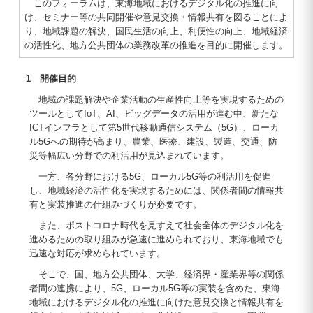
このフォーラムは、東海地域におけるデジタル化の推進に向
け、セミナー等の共同開催や意見交換・情報共有を図ることによ
り、地域課題の解決、国民生活の向上、利便性の向上、地域経済
の活性化、地方公共団体の業務改革の推進を目的に開催します。
1 開催目的
地域の課題解決や企業活動の生産性向上等を実現するための
ツールとしてIoT、AI、ビッグデータの活用が進む中、新たな
ICTインフラとして第5世代移動通信システム（5G）、ローカ
ル5Gへの期待が高まり、農業、医療、建設、製造、交通、防
災等幅広い分野での利活用が見込まれています。
一方、各分野における5G、ローカル5G等の利活用を促進
し、地域経済の活性化を実現するためには、関係者間の情報共
有と実装推進の仕組みづくりが必要です。
また、ポストコロナ時代を見すえて社会全体のデジタル化を
進めるための取り組みが急速に進められており、東海地域でも
迅速な対応が求められています。
そこで、国、地方公共団体、大学、経済界・産業界等の関係
者間の連携により、5G、ローカル5G等の実装を含めた、東海
地域におけるデジタル化の推進に向けた意見交換と情報共有を