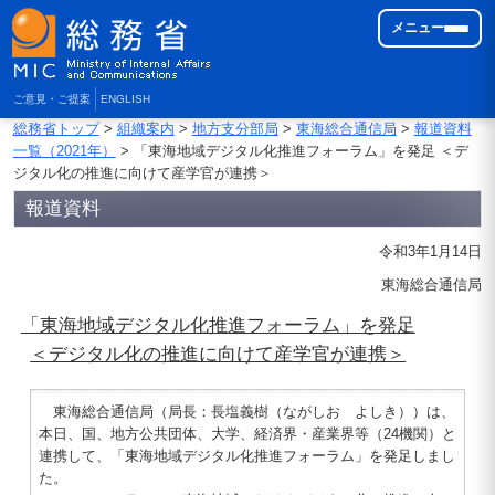
メニュー
ご意見・ご提案
ENGLISH
総務省トップ
>
組織案内
>
地方支分部局
>
東海総合通信局
>
報道資料
一覧（2021年）
> 「東海地域デジタル化推進フォーラム」を発足 ＜デ
ジタル化の推進に向けて産学官が連携＞
報道資料
令和3年1月14日
東海総合通信局
「東海地域デジタル化推進フォーラム」を発足
＜デジタル化の推進に向けて産学官が連携＞
東海総合通信局（局長：長塩義樹（ながしお よしき））は、
本日、国、地方公共団体、大学、経済界・産業界等（24機関）と
連携して、「東海地域デジタル化推進フォーラム」を発足しまし
た。