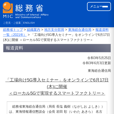
メニュー
ご意見・ご提案
ENGLISH
総務省トップ
>
組織案内
>
地方支分部局
>
東海総合通信局
>
報道資料
一覧（2021年）
> 「工場向け5G導入セミナー」をオンラインで6月17日
(木)に開催 ＜ローカル5Gで実現するスマートファクトリー＞
報道資料
令和3年5月25日
令和3年6月3日更新
東海総合通信局
「工場向け5G導入セミナー」をオンラインで6月17日
(木)に開催
＜ローカル5Gで実現するスマートファクトリー＞
総務省東海総合通信局（局長 長塩 義樹（ながしお よしき））
は、東海情報通信懇談会（会長 岩田 彰（いわた あきら） 名古