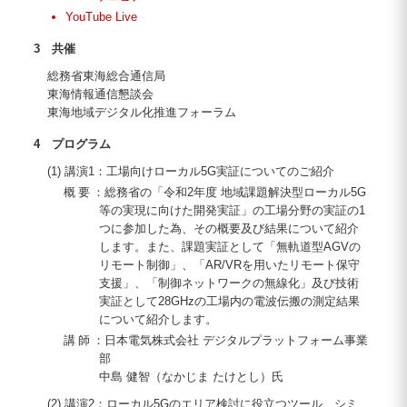
YouTube Live
3 共催
総務省東海総合通信局
東海情報通信懇談会
東海地域デジタル化推進フォーラム
4 プログラム
(1) 講演1：工場向けローカル5G実証についてのご紹介
概要
：総務省の「令和2年度 地域課題解決型ローカル5G
等の実現に向けた開発実証」の工場分野の実証の1
つに参加した為、その概要及び結果について紹介
します。また、課題実証として「無軌道型AGVの
リモート制御」、「AR/VRを用いたリモート保守
支援」、「制御ネットワークの無線化」及び技術
実証として28GHzの工場内の電波伝搬の測定結果
について紹介します。
講師
：日本電気株式会社 デジタルプラットフォーム事業
部
中島 健智（なかじま たけとし）氏
(2) 講演2：ローカル5Gのエリア検討に役立つツール、シミ