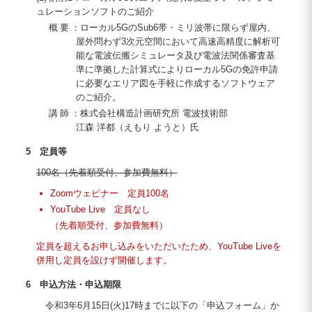
ュレーションソフトのご紹介
概要
：ローカル5GのSub6帯・ミリ波帯に限らず屋内、
屋外問わず3次元空間において高速高精度に解析可
能な電波伝搬シミュレータ及び電波法関係審査基
準に準拠した計算式によりローカル5Gの免許申請
に必要なエリア図を手軽に作成するソフトウェア
のご紹介。
講師
：株式会社構造計画研究所 電波技術部
江森 洋都（えもり ようと）氏
5 定員等
100名（先着順受付、参加費無料）
Zoomウェビナー 定員100名
YouTube Live 定員なし
（先着順受付、参加費無料）
定員を超えるお申し込みをいただいたため、YouTube Liveを
併用し定員を設けず開催します。
6 申込方法・申込期限
令和3年6月15日(火)17時までに以下の「申込フォーム」か