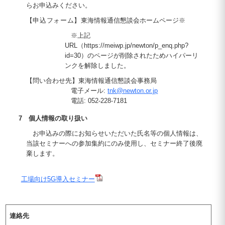
らお申込みください。
【申込フォーム】
東海情報通信懇談会ホームページ※
※上記
URL（https://meiwp.jp/newton/p_enq.php?
id=30）のページが削除されたためハイパーリ
ンクを解除しました。
【問い合わせ先】東海情報通信懇談会事務局
電子メール:
tnk@newton.or.jp
電話: 052-228-7181
7 個人情報の取り扱い
お申込みの際にお知らせいただいた氏名等の個人情報は、
当該セミナーへの参加集約にのみ使用し、セミナー終了後廃
棄します。
工場向け5G導入セミナー
連絡先