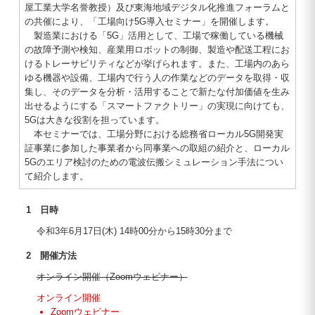
屋工業大学名誉教授）及び東海地域デジタル化推進フォーラムと
の共催により、「工場向け5G導入セミナー」を開催します。
製造業における「5G」活用として、工場で稼働している機械
の故障予測や検知、産業用ロボットの制御、製造や配送工程にお
けるトレーサビリティなどが挙げられます。また、工場内のあら
ゆる機器や設備、工場内で行う人の作業などのデータを取得・収
集し、そのデータを分析・活用することで新たな付加価値を生み
出せるようにする「スマートファクトリー」の実現に向けても、
5Gは大きな役割を担っています。
本セミナーでは、工場分野における総務省ローカル5G開発実
証事業に参加した事業者から同事業への取組の紹介と、ローカル
5Gのエリア検討のための電波伝搬シミュレーション手法につい
て紹介します。
1 日時
令和3年6月17日(木) 14時00分から15時30分まで
2 開催方法
オンライン開催（Zoomウェビナー）
オンライン開催
Zoomウェビナー