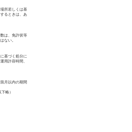
置場所若しくは基
とするときは、あ
波数は、免許状等
ではない。
らに基づく処分に
て運用許容時間、
三箇月以内の期間
以下略）