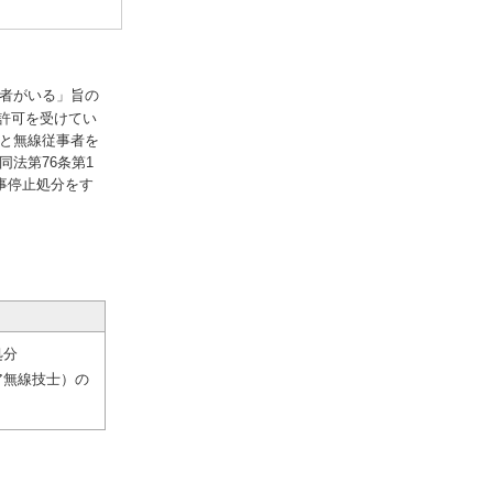
者がいる」旨の
許可を受けてい
と無線従事者を
同法第76条第1
事停止処分をす
処分
ア無線技士）の