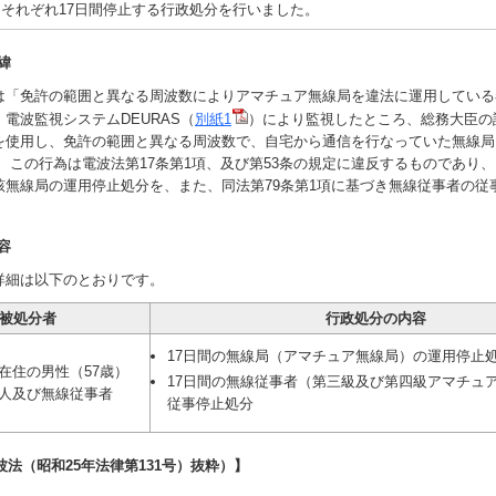
それぞれ17日間停止する行政処分を行いました。
緯
「免許の範囲と異なる周波数によりアマチュア無線局を違法に運用している
電波監視システムDEURAS（
別紙1
）により監視したところ、総務大臣の
を使用し、免許の範囲と異なる周波数で、自宅から通信を行なっていた無線局
 この行為は電波法第17条第1項、及び第53条の規定に違反するものであり、
該無線局の運用停止処分を、また、同法第79条第1項に基づき無線従事者の従
容
細は以下のとおりです。
被処分者
行政処分の内容
17日間の無線局（アマチュア無線局）の運用停止
在住の男性（57歳）
17日間の無線従事者（第三級及び第四級アマチュ
人及び無線従事者
従事停止処分
波法（昭和25年法律第131号）抜粋）】