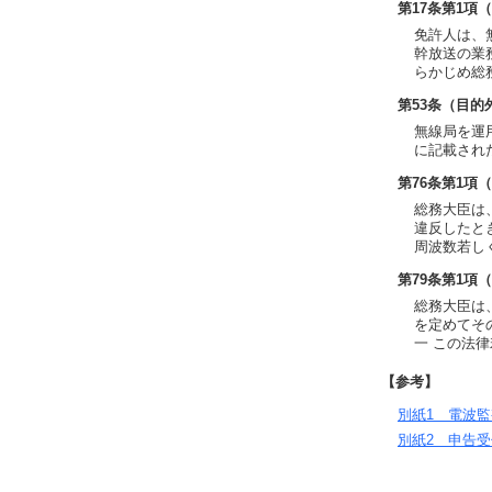
第17条第1項
免許人は、
幹放送の業
らかじめ総
第53条（目的
無線局を運
に記載され
第76条第1項
総務大臣は
違反したと
周波数若し
第79条第1項
総務大臣は
を定めてそ
一 この法
【参考】
別紙1 電波監
別紙2 申告