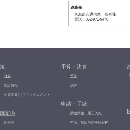
連絡先
東海総合通信局 監視課
電話：052-971-9470
策
予算・決算
白書
予算
統計情報
決算
意見募集(パブリックコメント）
申請・手続
織案内
調達情報・電子入札
外局等
申請・届出等の手続案内