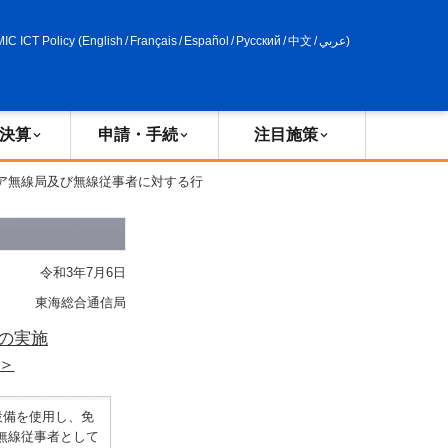
申請・手続
政策評価
MIC ICT Policy
(
English
/
Français
/
Español
/
Русский
/
中文
/
عربي
)
決算
申請・手続
注目施策
ュア無線局及び無線従事者に対する行
令和3年7月6日
東海総合通信局
の実施
＞
設備を使用し、免
無線従事者として