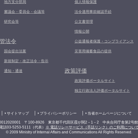
地方支分部局
個人情報保護
審議会・委員会・会議等
法令適用事前確認手続
研究会等
公文書管理
情報公開
管法令
公益通報者保護・コンプライアンス
国会提出法案
災害用備蓄食品の提供
新規制定・改正法令・告示
政策評価
通知・通達
政策評価ポータルサイト
独立行政法人評価ポータルサイト
サイトマップ
プライバシーポリシー
当省ホームページについて
0012020001 〒100-8926 東京都千代田区霞が関2－1－2 中央合同庁舎第2号
電話03-5253-5111（代表）
※ 電話リレーサービス（手話リンク）のご利用につい
© 2009 Ministry of Internal Affairs and Communications All Rights Reserved.