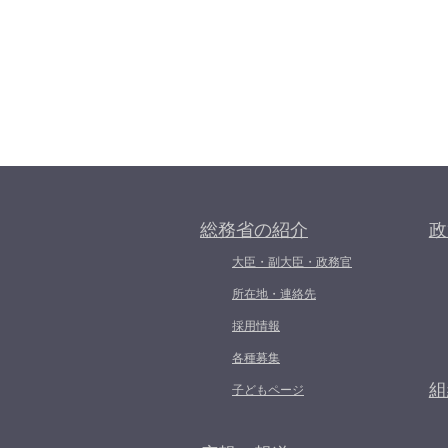
総務省の紹介
政
大臣・副大臣・政務官
所在地・連絡先
採用情報
各種募集
組
子どもページ