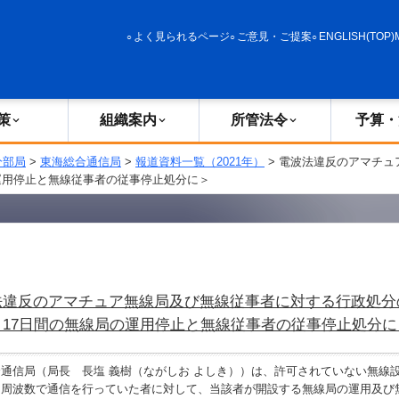
政策
組織案内
所管法令
予算・決算
よく見られるページ
ご意見・ご提案
ENGLISH(TOP)
策
組織案内
所管法令
予算・
分部局
>
東海総合通信局
>
報道資料一覧（2021年）
> 電波法違反のアマチ
の運用停止と無線従事者の従事停止処分に＞
法違反のアマチュア無線局及び無線従事者に対する行政処分
＜17日間の無線局の運用停止と無線従事者の従事停止処分に
通信局（局長 長塩 義樹（ながしお よしき））は、許可されていない無線
る周波数で通信を行っていた者に対して、当該者が開設する無線局の運用及び