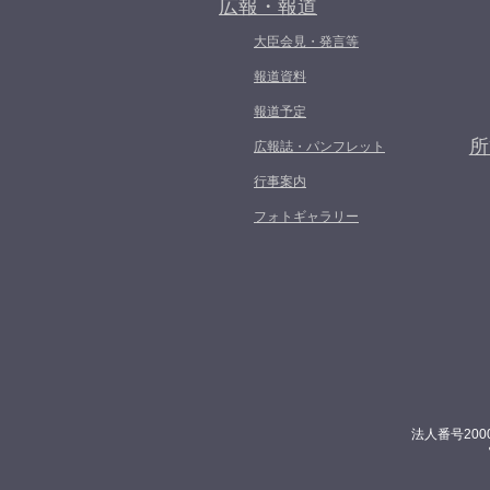
広報・報道
大臣会見・発言等
報道資料
報道予定
所
広報誌・パンフレット
行事案内
フォトギャラリー
法人番号200