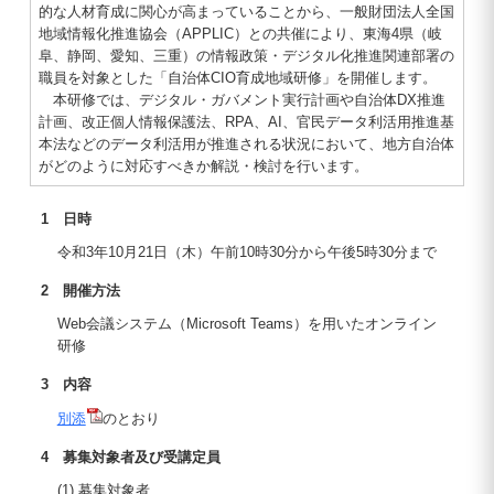
的な人材育成に関心が高まっていることから、一般財団法人全国
地域情報化推進協会（APPLIC）との共催により、東海4県（岐
阜、静岡、愛知、三重）の情報政策・デジタル化推進関連部署の
職員を対象とした「自治体CIO育成地域研修」を開催します。
本研修では、デジタル・ガバメント実行計画や自治体DX推進
計画、改正個人情報保護法、RPA、AI、官民データ利活用推進基
本法などのデータ利活用が推進される状況において、地方自治体
がどのように対応すべきか解説・検討を行います。
1 日時
令和3年10月21日（木）午前10時30分から午後5時30分まで
2 開催方法
Web会議システム（Microsoft Teams）を用いたオンライン
研修
3 内容
別添
のとおり
4 募集対象者及び受講定員
(1) 募集対象者