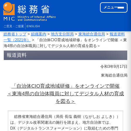
メニュー
ご意見・ご提案
ENGLISH
総務省トップ
>
組織案内
>
地方支分部局
>
東海総合通信局
>
報道資料
一覧（2021年）
> 「自治体CIO育成地域研修」をオンラインで開催 ＜東
海4県の自治体職員に対してデジタル人材の育成を図る＞
報道資料
令和3年9月17日
東海総合通信局
「自治体CIO育成地域研修」をオンラインで開催
＜東海4県の自治体職員に対してデジタル人材の育成
を図る＞
総務省東海総合通信局（局長 長塩 義樹（ながしお よしき））
は、デジタル改革関連法の施行を踏まえ、地方自治体では、
DX（デジタルトランスフォーメーション）に取組むための専門