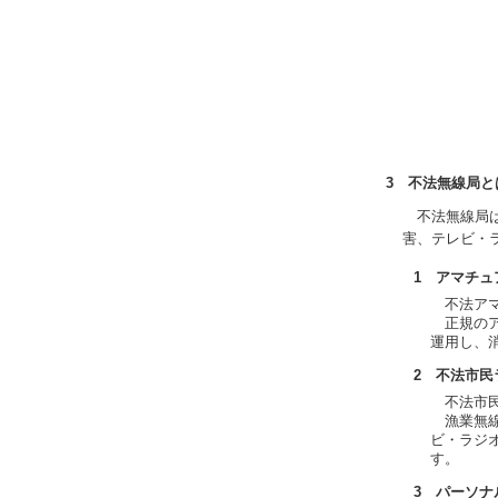
3 不法無線局と
不法無線局は
害、テレビ・
1 アマチ
不法アマチ
正規のア
運用し、
2 不法市民
不法市民
漁業無線
ビ・ラジ
す。
3 パーソ