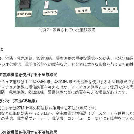
写真2：設置されていた無線設備
は
、消防・救急無線、鉄道無線、警察無線の重要な通信への妨害、合法無線局
ラジオの受信、電子機器等への障害など、社会的に大きな影響を与える可能性
ュア無線機器を使用する不法無線局
ュア無線は主に145MHz帯、430MHz帯の周波数を使用する不法無線局で
マチュア無線に混信妨害を与えるほか、アマチュア無線として使用できる周
消防・救急無線、鉄道無線、警察無線などに妨害を与える場合があります。
ラジオ（不法CB無線）
ラジオは27MHz帯の周波数を使用する不法無線局です。
などに混信妨害を与えるほか、空中線電力増幅器（ブースター）を使用した
オの受信、電力系ブレーカー、電話機、コンピューターなどにも障害を与える
ナル無線機器を使用する不法無線局