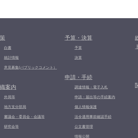
策
予算・決算
白書
予算
統計情報
決算
意見募集(パブリックコメント）
申請・手続
織案内
調達情報・電子入札
外局等
申請・届出等の手続案内
地方支分部局
個人情報保護
審議会・委員会・会議等
法令適用事前確認手続
研究会等
公文書管理
情報公開