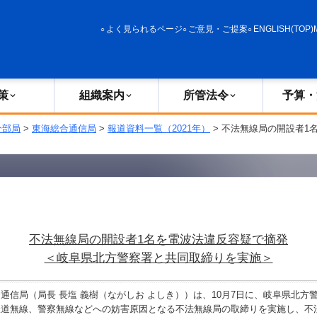
政策
組織案内
所管法令
予算・決算
よく見られるページ
ご意見・ご提案
ENGLISH(TOP)
策
組織案内
所管法令
予算・
分部局
>
東海総合通信局
>
報道資料一覧（2021年）
> 不法無線局の開設者1
不法無線局の開設者1名を電波法違反容疑で摘発
＜岐阜県北方警察署と共同取締りを実施＞
信局（局長 長塩 義樹（ながしお よしき））は、10月7日に、岐阜県北方
鉄道無線、警察無線などへの妨害原因となる不法無線局の取締りを実施し、不