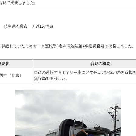
容疑で摘発しました。
） 岐阜県本巣市 国道157号線
開設していたミキサー車運転手1名を電波法第4条違反容疑で摘発しました。
】
被疑者
容疑の概要
自己の運転するミキサー車にアマチュア無線用の無線機
男性（45歳）
無線局を開設した。