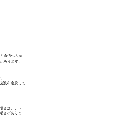
の通信への妨
があります。
す。
波数を逸脱して
場合は、テレ
場合がありま