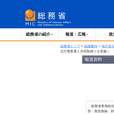
総務省の紹介
広報・報道
総務省の紹介
報道・広報
政
総務省トップ
>
組織案内
>
地方支
北方警察署と共同取締りを実施＞
報道資料
総務省東海総合通
防・救急無線、