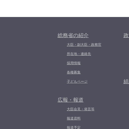
総務省の紹介
政
大臣・副大臣・政務官
所在地・連絡先
採用情報
各種募集
組
子どもページ
広報・報道
大臣会見・発言等
報道資料
報道予定