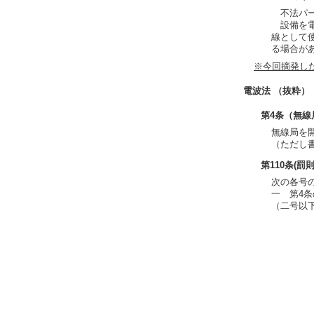
不法パー
設備を電
線として
る場合が
※今回摘発し
電波法 （抜粋）
第4条（無線
無線局を
（ただし
第110条(罰則
次の各号
一 第4
（二号以