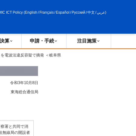
申請・手続
政策評価
MIC ICT Policy
(
English
/
Français
/
Español
/
Русский
/
中文
/
عربي
)
決算
申請・手続
注目施策
名を電波法違反容疑で摘発 ＜岐阜県
令和3年10月8日
東海総合通信局
警察署と共同で消
法無線局の開設者