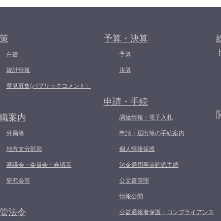
策
予算・決算
白書
予算
統計情報
決算
意見募集(パブリックコメント）
申請・手続
織案内
調達情報・電子入札
外局等
申請・届出等の手続案内
地方支分部局
個人情報保護
審議会・委員会・会議等
法令適用事前確認手続
研究会等
公文書管理
情報公開
管法令
公益通報者保護・コンプライアンス