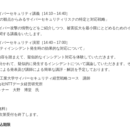
サイバーセキュリティ講義［14:10～14:40］
の観点からみるサイバーセキュリティリスクの特定と対応戦略」
イバー攻撃の情勢などをご紹介しつつ、被害拡大を最小限にとどめるための
関する講義をいたします。
サイバーセキュリティ演習［14:40～17:00］
ティインシデント発生時の効果的な対応について」
内容を踏まえて、疑似的なインシデント対応を体験していただきます。
分かれて、疑似的に発生するインシデントについて議論していただきます。
による発表及び講師による簡単な講評・解説を予定しております。
工業大学サイバーセキュリティ経営戦略コース 講師
会社NTTデータ経営研究所
トナー 大野 博堂 氏
無料）
り次第受付を終了します。
込期限