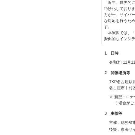
近年、世界的に
巧妙化しており
万が一、サイバ
な対応を行うた
す。
本演習では、「
擬似的なインシ
1 日時
令和3年11月11
2 開催場所等
TKP名古屋
名古屋市中村区名
※ 新型コロナ
く場合がご
3 主催等
主催：総務省
後援：東海サ