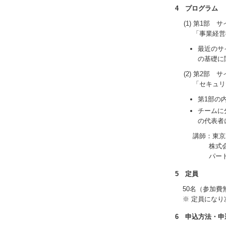
4 プログラム
(1) 第1部 
「事業経営
最近のサ
の基礎に
(2) 第2部 
「セキュリ
第1部の
チームに
の代表者
講師：東京
株式
パー
5 定員
50名（参加費
※ 定員にな
6 申込方法・申