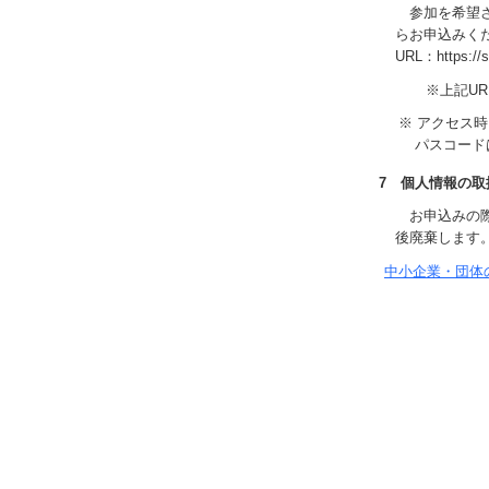
参加を希望さ
らお申込みく
URL：https://s
※上記U
※ アクセス
パスコードは
7 個人情報の取
お申込みの際
後廃棄します
中小企業・団体