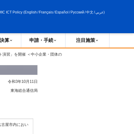
申請・手続
政策評価
MIC ICT Policy
(
English
/
Français
/
Español
/
Русский
/
中文
/
عربي
)
決算
申請・手続
注目施策
ト演習」を開催 ＜中小企業・団体の
令和3年10月11日
東海総合通信局
名古屋市内におい