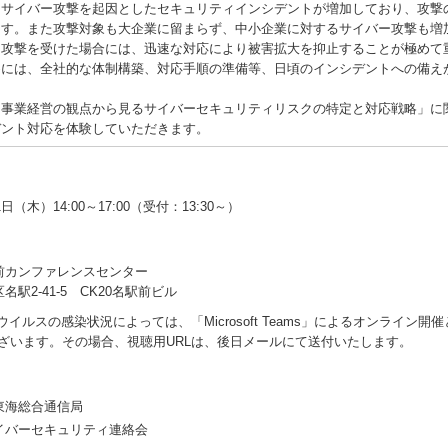
サイバー攻撃を起因としたセキュリティインシデントが増加しており、攻撃
ます。また攻撃対象も大企業に留まらず、中小企業に対するサイバー攻撃も増
ー攻撃を受けた場合には、迅速な対応により被害拡大を抑止することが極めて
めには、全社的な体制構築、対応手順の準備等、日頃のインシデントへの備え
事業経営の観点から見るサイバーセキュリティリスクの特定と対応戦略」に
デント対応を体験していただきます。
日（木）14:00～17:00（受付：13:30～）
駅前カンファレンスセンター
駅2-41-5 CK20名駅前ビル
ウイルスの感染状況によっては、「Microsoft Teams」によるオンライン開
ざいます。その場合、視聴用URLは、後日メールにて送付いたします。
東海総合通信局
イバーセキュリティ連絡会