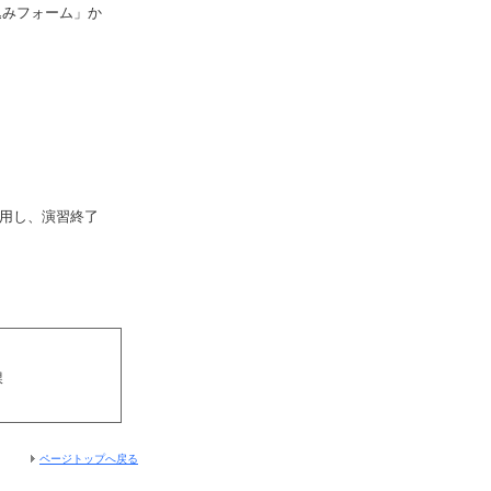
込みフォーム」か
用し、演習終了
課
ページトップへ戻る