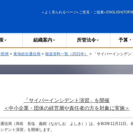
政策
組織案内
所管法令
予算・決算
よく見られるページ
ご意見・ご提案
ENGLISH(TOP)
策
組織案内
所管法令
予算・
分部局
>
東海総合通信局
>
報道資料一覧（2021年）
> 「サイバーインシデン
「サイバーインシデント演習」を開催
＜中小企業・団体の経営層や責任者の方を対象に実施＞
信局（局長 長塩 義樹（ながしお よしき））は、令和3年11月11日、
ンシデント演習」を開催します。