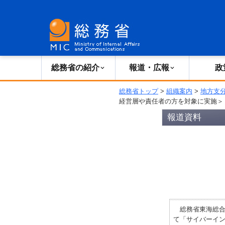
総務省の紹介
広報・報道
総務省の紹介
報道・広報
政
総務省トップ
>
組織案内
>
地方支
経営層や責任者の方を対象に実施＞
報道資料
総務省東海総合通
て「サイバーイ