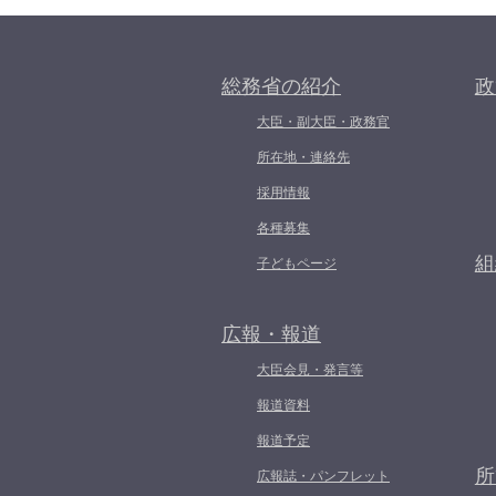
総務省の紹介
政
大臣・副大臣・政務官
所在地・連絡先
採用情報
各種募集
組
子どもページ
広報・報道
大臣会見・発言等
報道資料
報道予定
所
広報誌・パンフレット