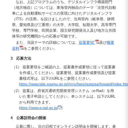
なお、上記プログラムのうち、デジタルインフラ構築部門
（地方独自）については、東海管内独自のテーマ「次世代自動
車による自動運転サービスの実現に向けたデジタルインフラ
（ITS）の活用」を設けましたので、当局管内（岐阜県、静岡
県、愛知県及び三重県）の大学、大学院、短期大学、高等専門
学校、専門学校、民間企業、国立研究開発法人及び地方公共団
体等の研究機関からの応募が可能です。
また、当該テーマの詳細については、
提案要領"
及び
概要
資料
をご参照ください。
3 応募方法
（1） 提案要領をご確認の上、提案書作成要領に従って提案書
を作成してください。提案要領、提案書作成要領及び提案
書様式等は、以下のURLをご参照ください。
https://www.tele.soumu.go.jp/j/sys/fees/purpose/forward/index.ht
（2） 提案は、府省共通研究開発管理システム（e-Rad）を用
いた電子申請としてください。本システムは、以下のURL
から利用できます。
https://www.e-rad.go.jp/
4 公募説明会の開催
公募に際し、次の日程でオンライン説明会を開催します。参