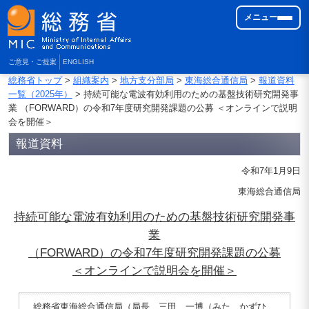
メニュー
ご意見・ご提案
ENGLISH
総務省トップ
>
組織案内
>
地方支分部局
>
東海総合通信局
>
報道資料
一覧（2025年）
> 持続可能な電波有効利用のための基盤技術研究開発事
業 （FORWARD）の令和7年度研究開発課題の公募 ＜オンラインで説明
会を開催＞
報道資料
令和7年1月9日
東海総合通信局
持続可能な電波有効利用のための基盤技術研究開発事
業
（FORWARD）の令和7年度研究開発課題の公募
＜オンラインで説明会を開催＞
総務省東海総合通信局（局長 三田 一博（みた かずひ