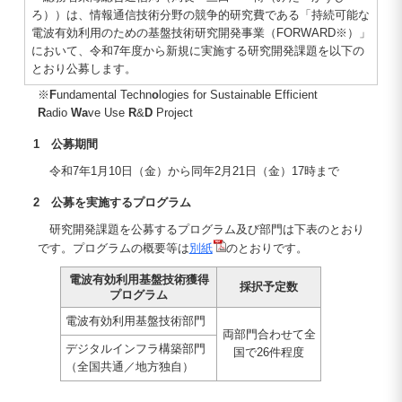
ろ））は、情報通信技術分野の競争的研究費である「持続可能な
電波有効利用のための基盤技術研究開発事業（FORWARD※）」
において、令和7年度から新規に実施する研究開発課題を以下の
とおり公募します。
※
F
undamental Techn
o
logies for Sustainable Efficient
R
adio
Wa
ve Use
R
&
D
Project
1 公募期間
令和7年1月10日（金）から同年2月21日（金）17時まで
2 公募を実施するプログラム
研究開発課題を公募するプログラム及び部門は下表のとおり
です。プログラムの概要等は
別紙
のとおりです。
電波有効利用基盤技術獲得
採択予定数
プログラム
電波有効利用基盤技術部門
両部門合わせて全
デジタルインフラ構築部門
国で26件程度
（全国共通／地方独自）