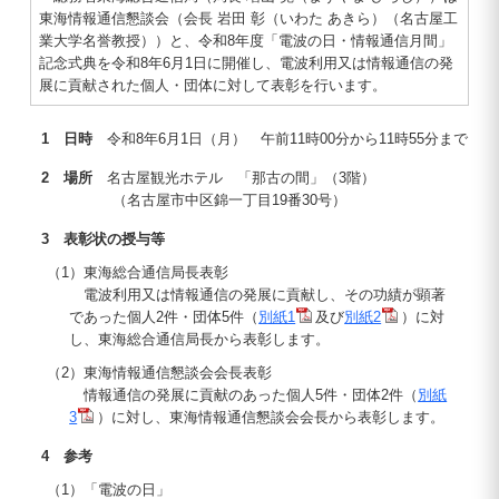
東海情報通信懇談会（会長 岩田 彰（いわた あきら）（名古屋工
業大学名誉教授））と、令和8年度「電波の日・情報通信月間」
記念式典を令和8年6月1日に開催し、電波利用又は情報通信の発
展に貢献された個人・団体に対して表彰を行います。
1 日時
令和8年6月1日（月） 午前11時00分から11時55分まで
2 場所
名古屋観光ホテル 「那古の間」（3階）
（名古屋市中区錦一丁目19番30号）
3 表彰状の授与等
（1）東海総合通信局長表彰
電波利用又は情報通信の発展に貢献し、その功績が顕著
であった個人2件・団体5件（
別紙1
及び
別紙2
）に対
し、東海総合通信局長から表彰します。
（2）東海情報通信懇談会会長表彰
情報通信の発展に貢献のあった個人5件・団体2件（
別紙
3
）に対し、東海情報通信懇談会会長から表彰します。
4 参考
（1）「電波の日」