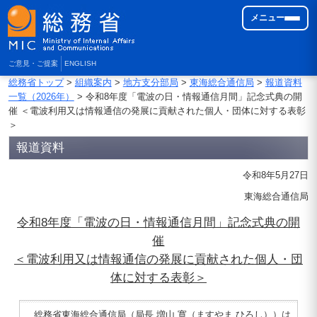
メニュー
ご意見・ご提案
ENGLISH
総務省トップ
>
組織案内
>
地方支分部局
>
東海総合通信局
>
報道資料
一覧（2026年）
> 令和8年度「電波の日・情報通信月間」記念式典の開
催 ＜電波利用又は情報通信の発展に貢献された個人・団体に対する表彰
＞
報道資料
令和8年5月27日
東海総合通信局
令和8年度「電波の日・情報通信月間」記念式典の開
催
＜電波利用又は情報通信の発展に貢献された個人・団
体に対する表彰＞
総務省東海総合通信局（局長 増山 寛（ますやま ひろし））は