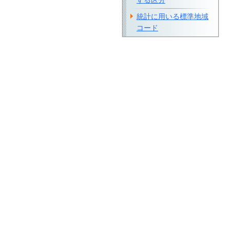
する区分
統計に用いる標準地域
コード