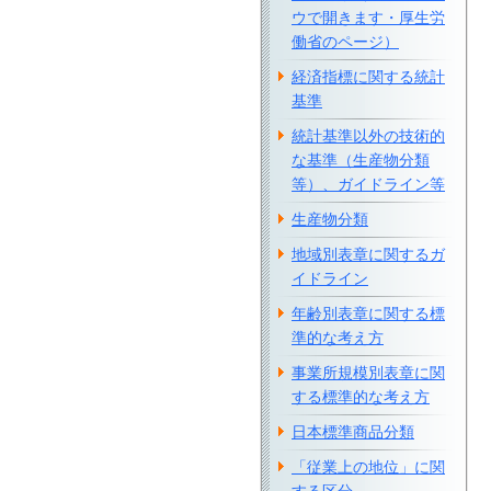
ウで開きます・厚生労
働省のページ）
経済指標に関する統計
基準
統計基準以外の技術的
な基準（生産物分類
等）、ガイドライン等
生産物分類
地域別表章に関するガ
イドライン
年齢別表章に関する標
準的な考え方
事業所規模別表章に関
する標準的な考え方
日本標準商品分類
「従業上の地位」に関