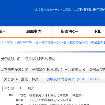
政策
組織案内
所管法令
予算・決算
よく見られるページ
ご意見・ご提案
ENGLISH(TOP)
策
組織案内
所管法令
予算・
安心・安全
>
統計基準等
>
日本標準産業分類
>
日本標準産業分類（平成25年
分類項目名、説明及び内容例示
日本標準産業分類（平成25年10月改定）－分類項目名、説明及び
大分類 A 農業，林業
説明及び内容例示（PDF：33KB）
中分類 01 農業
010 管理，補助的経済活動を行う事業所（01農業）
0100 主として管理事務を行う本社等