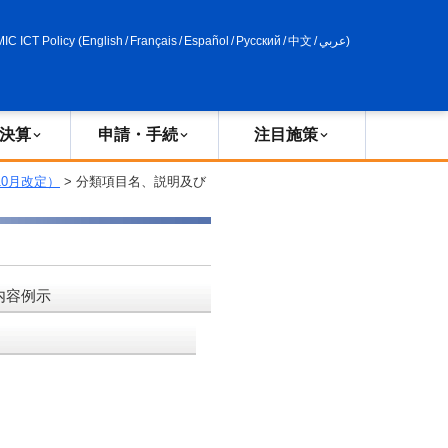
申請・手続
政策評価
MIC ICT Policy
(
English
/
Français
/
Español
/
Русский
/
中文
/
عربي
)
決算
申請・手続
注目施策
10月改定）
> 分類項目名、説明及び
内容例示