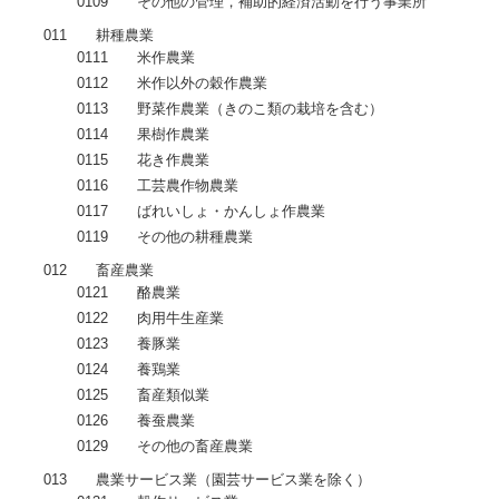
0109 その他の管理，補助的経済活動を行う事業所
011 耕種農業
0111 米作農業
0112 米作以外の穀作農業
0113 野菜作農業（きのこ類の栽培を含む）
0114 果樹作農業
0115 花き作農業
0116 工芸農作物農業
0117 ばれいしょ・かんしょ作農業
0119 その他の耕種農業
012 畜産農業
0121 酪農業
0122 肉用牛生産業
0123 養豚業
0124 養鶏業
0125 畜産類似業
0126 養蚕農業
0129 その他の畜産農業
013 農業サービス業（園芸サービス業を除く）