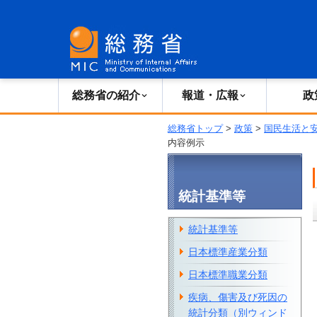
総務省の紹介
広報・報道
総務省の紹介
報道・広報
政
総務省トップ
>
政策
>
国民生活と
内容例示
統計基準等
統計基準等
日本標準産業分類
日本標準職業分類
疾病、傷害及び死因の
統計分類（別ウィンド