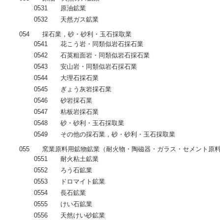
0531 原油鉱業
0532 天然ガス鉱業
054 採石業，砂・砂利・玉石採取業
0541 花こう岩・同類似岩石採石業
0542 石英粗面岩・同類似岩石採石業
0543 安山岩・同類似岩石採石業
0544 大理石採石業
0545 ぎょう灰岩採石業
0546 砂岩採石業
0547 粘板岩採石業
0548 砂・砂利・玉石採取業
0549 その他の採石業，砂・砂利・玉石採取業
055 窯業原料用鉱物鉱業（耐火物・陶磁器・ガラス・セメント原
0551 耐火粘土鉱業
0552 ろう石鉱業
0553 ドロマイト鉱業
0554 長石鉱業
0555 けい石鉱業
0556 天然けい砂鉱業