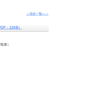
＜項目一覧へ＞
F：21KB）
採取業）