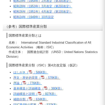
昭和29年［1954年］2月改定（第3回改定）
昭和28年［1953年］3月改定（第2回改定）
昭和26年［1951年］4月改定（第1回改定）
昭和24年［1949年］10月設定
（参考）国際標準産業分類
国際標準産業分類とは
名称：
International Standard Industrial Classification of All
Economic Activities
（略称：ISIC）
作成主体：
国際連合統計部 （UNSD：
United Nations Statistics
Division
）
国際標準産業分類（ISIC）第4次改定版（仮訳）
はしがき（
：586KB）
序文・歴史的背景（
：578KB）
序論（
：776KB）
基本構造と詳細構造（
：380KB）
詳細構造と説明（
：927KB）
補助分類（
：634KB）
ISIC第4版の変更（
：537KB）