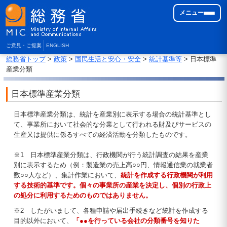
メニュー
ご意見・ご提案
ENGLISH
総務省トップ
>
政策
>
国民生活と安心・安全
>
統計基準等
> 日本標準
産業分類
日本標準産業分類
日本標準産業分類は、統計を産業別に表示する場合の統計基準とし
て、事業所において社会的な分業として行われる財及びサービスの
生産又は提供に係るすべての経済活動を分類したものです。
※1 日本標準産業分類は、行政機関が行う統計調査の結果を産業
別に表示するため（例：製造業の売上高○○円、情報通信業の就業者
数○○人など）、集計作業において、
統計を作成する行政機関が利用
する技術的基準です。個々の事業所の産業を決定し、個別の行政上
の処分に利用するためのものではありません。
※2 したがいまして、各種申請や届出手続きなど統計を作成する
目的以外において、
「●●を行っている会社の分類番号を知りた