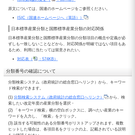
原文については、国連のホームページをご参照ください。
ISIC（国連ホームページへ（英語））
日本標準産業分類と国際標準産業分類の対応関係
日本標準産業分類と国際標準産業分類の分類項目の概念や定義が必
ずしも一致しないことなどから、対応関係が明確ではない項目もあ
るため、利用に当たっては留意されたい。
対応表（
：574KB）
分類番号の確認について
分類検索システム（政府統計の総合窓口へリンク）から、キーワー
ド検索ができます。
(1)
分類検索システム（政府統計の総合窓口へリンク）
から、検
索したい改定年度の産業分類を選択・
(2) 「キーワード検索」横の空白ボックスに、調べたい産業のキー
ワードを入力し、「検索」をクリック。
(3) 該当する可能性のある分類番号がリストアップされます。複数
ヒットした場合は、各項目名をクリックの上、記載されている説明