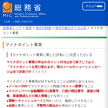
メニュー
ご意見・ご提案
ENGLISH
総務省トップ
>
政策
>
地方行財政
>
地方行政のデジタル化
> マイナポ
イント事業
マイナポイント事業
【マイナポイント事業に乗じた詐欺にご注意ください】
マイナポイント事業の申込やポイント付与は全て終了しており、
「マイナポイントを受け取れます」等のメールやショートメッセー
ジは全て詐欺です！！！！！
マイナポイント事務局が以下を行なうことは絶対にありません
●
メール
や
SMS
でマイナポイント関連の
サイトへ誘導
すること
●
マイナンバー
や
金融機関の口座番号
、
口座の暗証番号
、
資産の情
報
、
家族構成などの個人情報
などを伺うこと
●
通帳
や
キャッシュカード
を預かったり、確認したりすること
●
金銭
を要求したり、
手数料の振込み
を求めたりすること