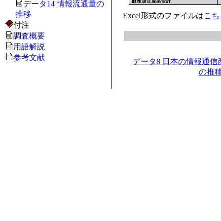
データ14 情報流通量の
推移
Excel形式のファイルは
こち
付注
調査概要
用語解説
参考文献
データ8 日本の情報通
の推