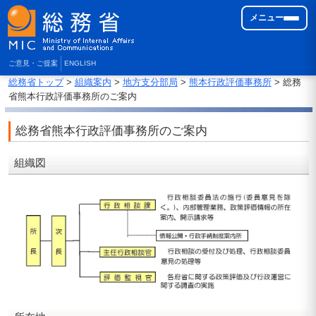
メニュー
ご意見・ご提案
ENGLISH
総務省トップ
>
組織案内
>
地方支分部局
>
熊本行政評価事務所
> 総務
省熊本行政評価事務所のご案内
総務省熊本行政評価事務所のご案内
組織図