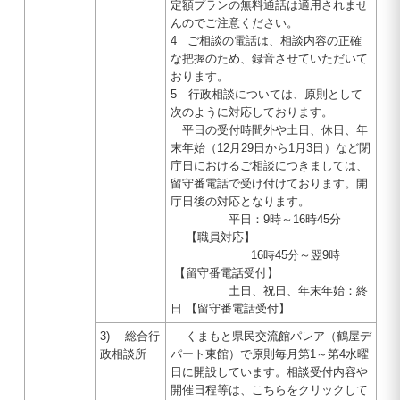
定額プランの無料通話は適用されませ
んのでご注意ください。
4 ご相談の電話は、相談内容の正確
な把握のため、録音させていただいて
おります。
5 行政相談については、原則として
次のように対応しております。
平日の受付時間外や土日、休日、年
末年始（12月29日から1月3日）など閉
庁日におけるご相談につきましては、
留守番電話で受け付けております。開
庁日後の対応となります。
平日：9時～16時45分
【職員対応】
16時45分～翌9時
【留守番電話受付】
土日、祝日、年末年始：終
日 【留守番電話受付】
3) 総合行
くまもと県民交流館パレア（鶴屋デ
政相談所
パート東館）で原則毎月第1～第4水曜
日に開設しています。相談受付内容や
開催日程等は、こちらをクリックして