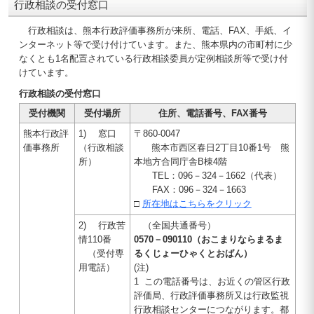
行政相談の受付窓口
行政相談は、熊本行政評価事務所が来所、電話、FAX、手紙、イ
ンターネット等で受け付けています。また、熊本県内の市町村に少
なくとも1名配置されている行政相談委員が定例相談所等で受け付
けています。
行政相談の受付窓口
受付機関
受付場所
住所、電話番号、FAX番号
熊本行政評
1) 窓口
〒860-0047
価事務所
（行政相談
熊本市西区春日2丁目10番1号 熊
所）
本地方合同庁舎B棟4階
TEL：096－324－1662（代表）
FAX：096－324－1663
□
所在地はこちらをクリック
2) 行政苦
（全国共通番号）
情110番
0570－090110（おこまりならまるま
（受付専
るくじょーひゃくとおばん）
用電話）
(注)
1 この電話番号は、お近くの管区行政
評価局、行政評価事務所又は行政監視
行政相談センターにつながります。都