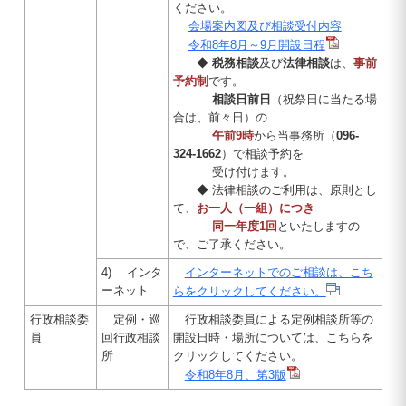
ください。
会場案内図及び相談受付内容
令和8年8月～9月開設日程
◆
税務相談
及び
法律相談
は、
事前
予約制
です。
相談日前日
（祝祭日に当たる場
合は、前々日）の
午前9時
から当事務所（
096-
324-1662
）で相談予約を
受け付けます。
◆ 法律相談のご利用は、原則とし
て、
お一人（一組）につき
同一年度1回
といたしますの
で、ご了承ください。
4) インタ
インターネットでのご相談は、こち
ーネット
らをクリックしてください。
行政相談委
定例・巡
行政相談委員による定例相談所等の
員
回行政相談
開設日時・場所については、こちらを
所
クリックしてください。
令和8年8月、第3版