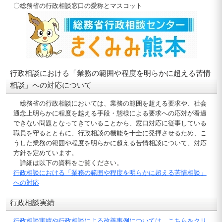
〇総務省の行政相談窓口の愛称とマスコット
行政相談における「業務の範囲や程度を明らかに超える苦情
相談」への対応について
総務省の行政相談においては、業務の範囲を超える要求や、社会
通念上明らかに程度を越える手段・態様による要求への応対が看過
できない問題となってきていることから、窓口対応に従事している
職員を守るとともに、行政相談の機能を十全に発揮させるため、こ
うした業務の範囲や程度を明らかに超える苦情相談について、対応
方針を定めています。
詳細は以下の資料をご覧ください。
行政相談における「業務の範囲や程度を明らかに超える苦情相談」
への対応
行政相談実績
行政相談実績や行政相談による改善事例については、こちらをクリ