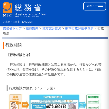
メニュー
ご意見・ご提案
ENGLISH
総務省トップ
>
組織案内
>
地方支分部局
>
熊本行政評価事務所
> 行政
相談
行政相談
【行政相談とは】
行政相談は、担当行政機関とは異なる立場から、行政などへの苦
情や意見、要望を受け、その解決や実現を促進するとともに、行政
の制度や運営の改善に生かす仕組みです。
行政相談の流れ（イメージ図）