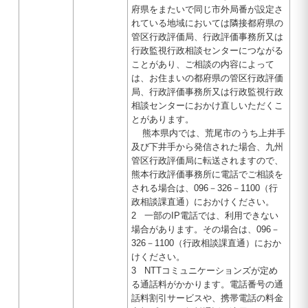
府県をまたいで同じ市外局番が設定さ
れている地域においては隣接都府県の
管区行政評価局、行政評価事務所又は
行政監視行政相談センターにつながる
ことがあり、ご相談の内容によって
は、お住まいの都府県の管区行政評価
局、行政評価事務所又は行政監視行政
相談センターにおかけ直しいただくこ
とがあります。
熊本県内では、荒尾市のうち上井手
及び下井手から発信された場合、九州
管区行政評価局に転送されますので、
熊本行政評価事務所に電話でご相談を
される場合は、096－326－1100（行
政相談課直通）におかけください。
2 一部のIP電話では、利用できない
場合があります。その場合は、096－
326－1100（行政相談課直通）におか
けください。
3 NTTコミュニケーションズが定め
る通話料がかかります。電話番号の通
話料割引サービスや、携帯電話の料金