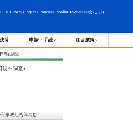
申請・手続
政策評価
MIC ICT Policy
(
English
/
Français
/
Español
/
Русский
/
中文
/
عربي
)
決算
申請・手続
注目施策
1日現在調査）
日現在調査）
一部事務組合等含む）