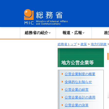
総務省の紹介
広報・報道
総務省の紹介
報道・広報
政
総務省トップ
>
政策
>
地方行財政
地方公営企業等
公営企業制度の概要
全体的なお知らせ
公営企業の経営
公営企業会計の適用
公営企業の決算