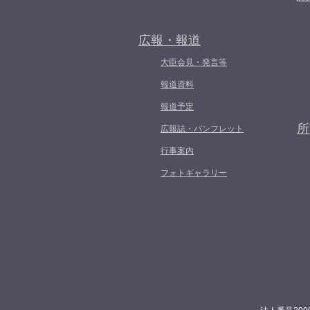
広報・報道
大臣会見・発言等
報道資料
報道予定
所
広報誌・パンフレット
行事案内
フォトギャラリー