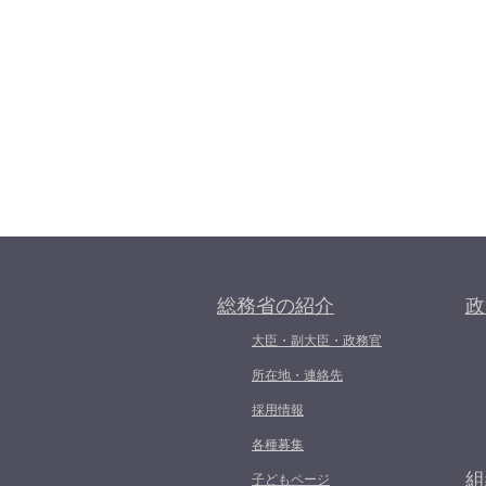
総務省の紹介
政
大臣・副大臣・政務官
所在地・連絡先
採用情報
各種募集
組
子どもページ