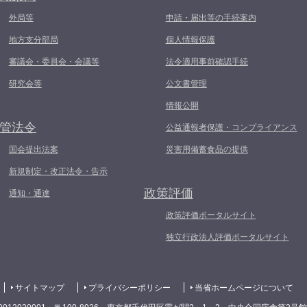
外局等
申請・届出等の手続案内
地方支分部局
個人情報保護
審議会・委員会・会議等
法令適用事前確認手続
研究会等
公文書管理
情報公開
管法令
公益通報者保護・コンプライアンス
国会提出法案
災害用備蓄食品の提供
新規制定・改正法令・告示
政策評価
通知・通達
政策評価ポータルサイト
独立行政法人評価ポータルサイト
サイトマップ
プライバシーポリシー
当省ホームページについて