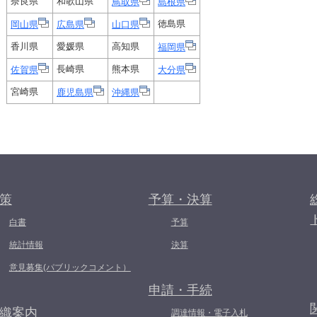
奈良県
和歌山県
鳥取県
島根県
徳島県
岡山県
広島県
山口県
香川県
愛媛県
高知県
福岡県
長崎県
熊本県
佐賀県
大分県
宮崎県
鹿児島県
沖縄県
策
予算・決算
白書
予算
統計情報
決算
意見募集(パブリックコメント）
申請・手続
織案内
調達情報・電子入札